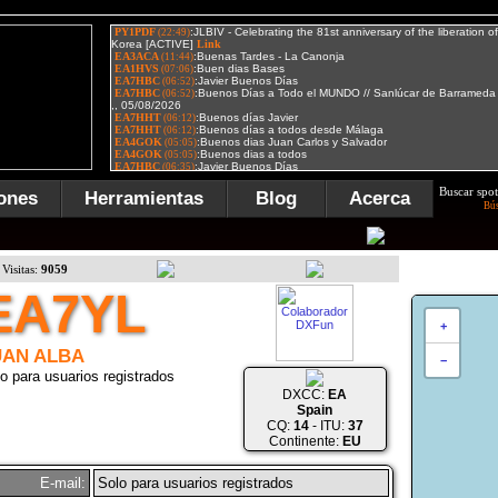
Buscar spot
ones
Herramientas
Blog
Acerca
Bú
Visitas:
9059
EA7YL
+
UAN ALBA
−
o para usuarios registrados
DXCC:
EA
Spain
CQ:
14
- ITU:
37
Continente:
EU
E-mail:
Solo para usuarios registrados