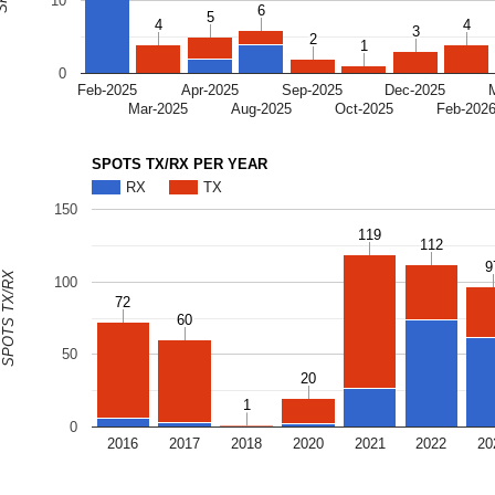
10
6
6
5
5
4
4
4
4
3
3
2
2
1
1
0
Feb-2025
Apr-2025
Sep-2025
Dec-2025
Mar-2025
Aug-2025
Oct-2025
Feb-202
SPOTS TX/RX PER YEAR
RX
TX
150
119
119
112
112
9
9
SPOTS TX/RX
100
72
72
60
60
50
20
20
1
1
0
2016
2017
2018
2020
2021
2022
20