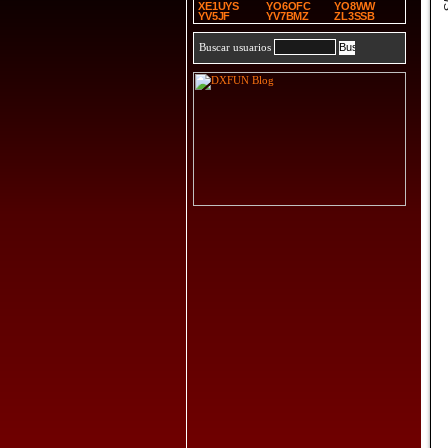
XE1UYS
YO6OFC
YO8WW
YV5JF
YV7BMZ
ZL3SSB
Buscar usuarios