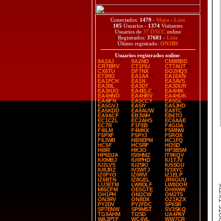
Conectados:
1479
-
Mapa
-
Lista
105
Usuarios -
1374
Visitantes
Usuarios de
37 DXCC
online
Registrados:
37681
-
Lista
Último registrado:
ON3BS
Usuarios registrados online
:
9A2AJ
9A2NO
CM8RBD
CR7BRV
CT1FIU
CT7AUT
CX6TU
DF7NX
DO2HQS
E73RO
EA1AA
EA1EAN
EA1FCH
EA1N
EA3AVS
EA3BL
EA3DT
EA3DUR
EA3HJO
EA4ELC
EA4HIK
EA4HNO
EA4HRV
EA4HUK
EA4IFN
EA5CCY
EA5GL
EA5GVJ
EA5IY
EA5JHD
EA5KDD
EA8AUW
EA8TC
EA9ACF
EB3WH
EB6TO
EC1CZL
EC2AHS
EC6AAE
EC7R
F1FEB
F4GOA
F4ILM
F4MKX
F5MNW
F5PXF
F5PYJ
F5ROX
F6JWR
HB9EPM
HC1FQ
HC5F
HC5RF
HI3SD
HI8R
HK3O
HP3BSM
HP6DJA
IS0HMZ
IT9KQV
IU0MBJ
IU0PHD
IU1TJV
IU2LVS
IU2SKI
IU5SGU
IU8JRZ
IV3WTJ
IV3XYC
IZ0FYO
IZ0RVI
IZ1ELP
IZ6BTN
IZ8GEL
JR6GUU
LU3ETM
LW8DLF
LW8DOR
SPOT
MI5CFM
OE5GTE
OH0WW
OH1PH
OM2CW
OM2TS
ON3RV
ON8DX
OZ1KZX
PY2DV
PY2FDC
SP6SR
SP7ENW
SP9MST
SV3SKQ
TG9AHM
TI2SD
UA4PAY
WA3PTF
WC4VL
WW7CR