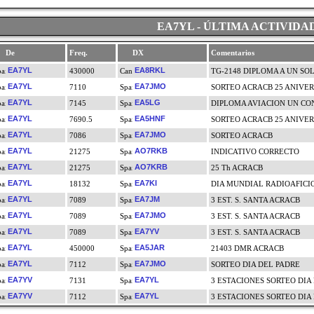
EA7YL - ÚLTIMA ACTIVIDA
De
Freq.
DX
Comentarios
EA7YL
EA8RKL
430000
TG-2148 DIPLOMA A UN S
EA7YL
EA7JMO
7110
SORTEO ACRACB 25 ANIVE
EA7YL
EA5LG
7145
DIPLOMA AVIACION UN CO
EA7YL
EA5HNF
7690.5
SORTEO ACRACB 25 ANIVE
EA7YL
EA7JMO
7086
SORTEO ACRACB
EA7YL
AO7RKB
21275
INDICATIVO CORRECTO
EA7YL
AO7KRB
21275
25 Th ACRACB
EA7YL
EA7KI
18132
DIA MUNDIAL RADIOAFIC
EA7YL
EA7JM
7089
3 EST. S. SANTA ACRACB
EA7YL
EA7JMO
7089
3 EST. S. SANTA ACRACB
EA7YL
EA7YV
7089
3 EST. S. SANTA ACRACB
EA7YL
EA5JAR
450000
21403 DMR ACRACB
EA7YL
EA7JMO
7112
SORTEO DIA DEL PADRE
EA7YV
EA7YL
7131
3 ESTACIONES SORTEO DIA
EA7YV
EA7YL
7112
3 ESTACIONES SORTEO DIA