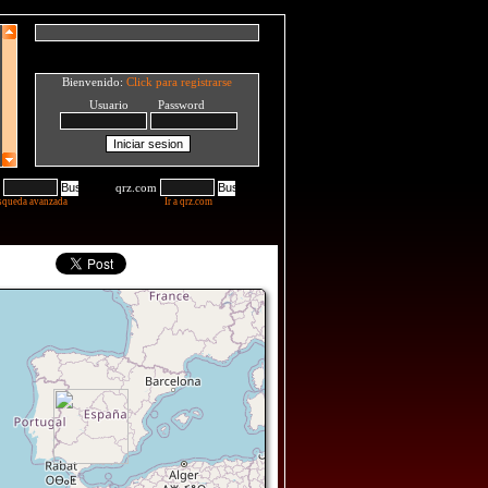
Bienvenido:
Click para registrarse
Usuario Password
qrz.com
squeda avanzada
Ir a qrz.com