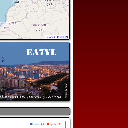
Leaflet
|
DXFUN
Spots RX
Spots TX