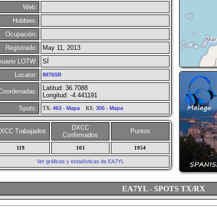
Web:
Hobbies:
Ocupación:
Registrado:
May 11, 2013
suario LOTW:
SÍ
Locator:
IM76SR
Latitud: 36.7088
Coordenadas:
Longitud: -4.441191
Spots:
TX:
463
-
Mapa
RX:
305
-
Mapa
DXCC
XCC Trabajados
Puntos
Confirmados
119
103
1954
Ver gráficas y estadísticas de EA7YL
EA7YL - SPOTS TX/RX