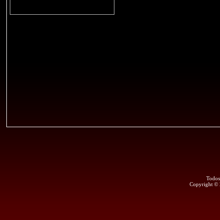
Todos
Copyright ©