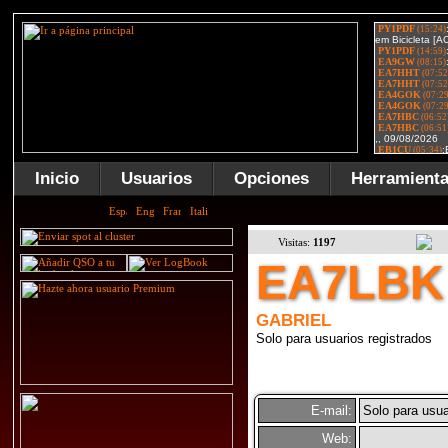
Inicio
Usuarios
Opciones
Herramient
Visitas:
1197
EA7LBK
GABRIEL
Solo para usuarios registrados
E-mail:
Solo para usua
Web: