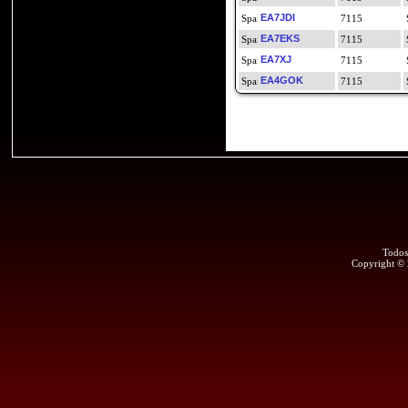
EA7JDI
7115
EA7EKS
7115
EA7XJ
7115
EA4GOK
7115
Todos
Copyright ©