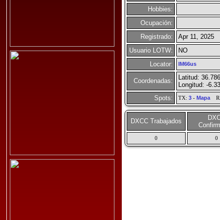
Hobbies:
Ocupación:
Registrado:
Apr 11, 2025
Usuario LOTW:
NO
Locator:
IM66us
Latitud: 36.78
Coordenadas:
Longitud: -6.3
Spots:
TX:
3
-
Mapa
R
DX
DXCC Trabajados
Confir
0
0