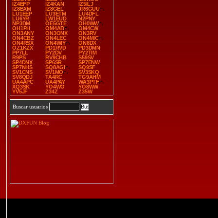
IZ4EFP
IZ4KAN
IZ5ILJ
IZ8BXM
IZ8GEL
JR6GUU
LU1EEP
LU3ETM
LU4DFL
LU6YR
LW1EUD
N2PNY
NP3DM
OE5GTE
OH0WW
OH1PH
OM4AB
OM4CW
ON3ANY
ON3ONX
ON3RV
ON4CBZ
ON4LEC
ON4MIC
ON4RSX
ON4WIY
ON8DX
OZ1KZX
PD1RVD
PD3DMN
PP7LL
PY2DV
PY2TIM
R9PS
RV9CHB
S59SV
SP4DNX
SP6SR
SP7ENW
SP7NHS
SQ8AGI
SQ9SF
SV1CNS
SV1MO
SV3SKQ
SV8QDJ
TA4RC
TG9AHM
UA4APC
UA4PAY
WA3PTF
XQ3SK
YO4WO
YO8WW
YV5JF
Z34Z
Z35W
Buscar usuarios