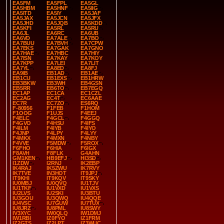
EA5FM
EA5FPL
EA5GL
EA5HBM
EA5HNF
EA5IIG
EA5ITD
EA5IY
EA5JAF
EA5JAX
EA5JCN
EA5JFX
EA5JHD
EA5JQB
EA5KDD
EA5KFI
EA5RL
EA5RU
EA6JL
EA6RC
EA6UB
EA6VD
EA7ALE
EA7BO
EA7BUU
EA7BVH
EA7CPW
EA7EKS
EA7GAK
EA7GNO
EA7HAE
EA7HBC
EA7HIY
EA7ISN
EA7KAY
EA7KOY
EA7KPP
EA7LEI
EA7LIT
EA7YL
EA8ED
EA8FJ
EA9IB
EB1AD
EB1AE
EB1CU
EB1EXS
EB1HRW
EB3BKW
EB3WH
EB4GSN
EB5RR
EB6TO
EB7EGQ
EC1AP
EC1CA
EC1CZL
EC2AG
EC4T
EC6AAE
EC7R
EC7ZO
ES6RQ
F-80956
F1FEB
F1HOM
F1OOG
F1UJS
F4EEJ
F4ELC
F4GCL
F4GGQ
F4GVO
F4HSU
F4IFS
F4ILM
F4IYB
F4IYO
F4JNP
F4LPY
F4LYY
F4MKX
F4MXN
F4NBY
F4VVE
F5MDW
F5ROX
F6FHO
F6HIA
F6IGX
F8AVH
F8FLK
G4AHN
GM1KEN
HB9EFJ
HI3SD
I1ZDW
I2RNJ
IK2EBP
IK4RAJ
IK5ZWU
IK7RVY
IK7TVE
IN3HOT
IT9JPJ
IT9KHI
IT9KQV
IT9SKY
IU0MBJ
IU0QVQ
IU1TJV
IU1TKF
IU1VXD
IU1VXS
IU2LVS
IU2SKI
IU3BTU
IU3GOU
IU3QWQ
IU4QQE
IU4VSC
IU7GUW
IU7TUX
IU8JRZ
IU8PML
IU8SWY
IV3XYC
IW0QLQ
IW1DMJ
IW1RBI
IZ0FYO
IZ1FRM
IZ2GTS
IZ2LPT
IZ3WUC