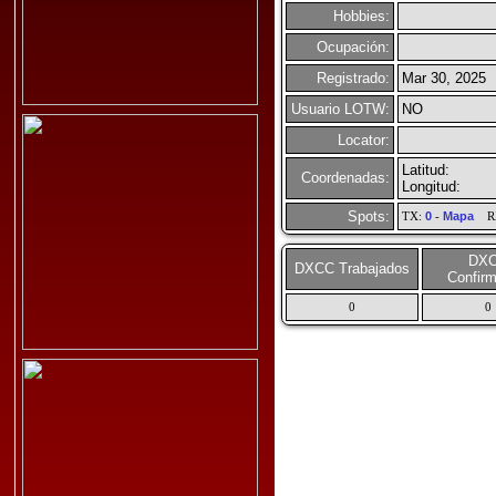
Hobbies:
Ocupación:
Registrado:
Mar 30, 2025
Usuario LOTW:
NO
Locator:
Latitud:
Coordenadas:
Longitud:
Spots:
TX:
0
-
Mapa
R
DX
DXCC Trabajados
Confir
0
0