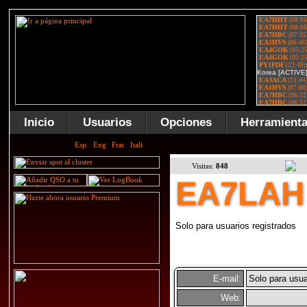
Inicio
Usuarios
Opciones
Herramient
Visitas:
848
EA7LAH
Solo para usuarios registrados
E-mail:
Solo para usua
Web: