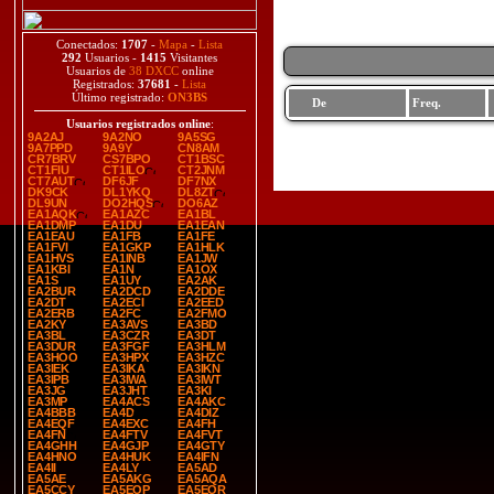
Conectados:
1707
-
Mapa
-
Lista
292
Usuarios -
1415
Visitantes
Usuarios de
38 DXCC
online
Registrados:
37681
-
Lista
Último registrado:
ON3BS
De
Freq.
Usuarios registrados online
:
9A2AJ
9A2NO
9A5SG
9A7PPD
9A9Y
CN8AM
CR7BRV
CS7BPO
CT1BSC
CT1FIU
CT1ILO
CT2JNM
CT7AUT
DF6JF
DF7NX
DK9CK
DL1YKQ
DL8ZT
DL9UN
DO2HQS
DO6AZ
EA1AQK
EA1AZC
EA1BL
EA1DMP
EA1DU
EA1EAN
EA1EAU
EA1FB
EA1FE
EA1FVI
EA1GKP
EA1HLK
EA1HVS
EA1INB
EA1JW
EA1KBI
EA1N
EA1OX
EA1S
EA1UY
EA2AK
EA2BUR
EA2DCD
EA2DDE
EA2DT
EA2ECI
EA2EED
EA2ERB
EA2FC
EA2FMO
EA2KY
EA3AVS
EA3BD
EA3BL
EA3CZR
EA3DT
EA3DUR
EA3FGF
EA3HLM
EA3HOO
EA3HPX
EA3HZC
EA3IEK
EA3IKA
EA3IKN
EA3IPB
EA3IWA
EA3IWT
EA3JG
EA3JHT
EA3KI
EA3MP
EA4ACS
EA4AKC
EA4BBB
EA4D
EA4DIZ
EA4EQF
EA4EXC
EA4FH
EA4FN
EA4FTV
EA4FVT
EA4GHH
EA4GJP
EA4GTY
EA4HNO
EA4HUK
EA4IFN
EA4II
EA4LY
EA5AD
EA5AE
EA5AKG
EA5AQA
EA5CCY
EA5EOP
EA5EOR