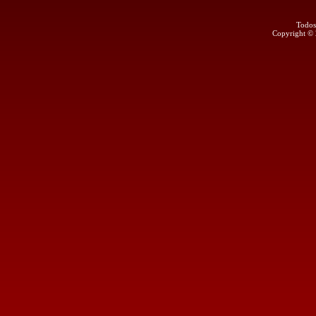
Todos
Copyright ©