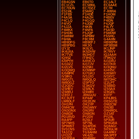
EB4GSN
EB6TO
EC1ALT
EC1CZL
EC5BNL
EC6AAE
EC7DUN
EC7DZZ
EC7R
ES1WL
ES6RQ
F-80956
SP
F1FEB
F1HDE
F1HOM
F4ASA
F4AZH
F4BEV
F4CLQ
F4GGQ
F4IDN
F4IYO
F4JDB
F4JQF
F4JZA
F4KIN
F4LYY
F4MKX
F4NFA
F5ASD
F5HDN
F5JQP
F5MDW
F5MNW
F5PMW
F5SHG
F6HIA
F8CRM
G4AHN
HB9DFG
HB9EFJ
HB9EPM
HB9FBG
HK3O
HP3BSM
I2YJZ
IK0LYL
IK1JNP
IK4UXA
IK5DVW
IK7RVY
IK7TVE
IN3HOT
IQ2AAH
IQ9SZ
IT9HZC
IT9KQV
IU0PYH
IU0VCO
IU1DXU
IU1DZZ
IU1TJV
IU1TKR
IU2LVS
IU2SKI
IU3QNU
IU3QWQ
IU3WNP
IU4VSC
IU5MPR
IU7GRJ
IU8SWY
IV3IRO
IV3JJO
IV3XYC
IW0GTL
IW0QLQ
IW7DHC
IW8DGZ
IZ0FYO
IZ2LPT
IZ2QDC
IZ3KQV
IZ5EBD
IZ5HEV
IZ5RLK
IZ5SAX
IZ6BRJ
IZ6WRI
IZ8GEL
IZ8STJ
JR6GUU
K0TF
KC3UTT
KP4AF
KP4JRS
LW8DLF
OE2EJN
OE5GTE
OH1PH
OK2YP
OM2CW
OM4CW
ON3ANY
ON3EI
ON3ONX
ON3RV
ON4ROL
ON8DX
ON8ON
OZ3AT
PD1RVD
PY2DV
PY2XL
RA4FP
RZ6LY
SP3UR
SP7NHS
SP7NL
SP9GBA
SP9MST
SQ4FDK
SQ8AGI
SV1CNS
SV1SDA
SV3GLM
TA1CQ
TG9AHM
UA4PAY
UY2ZZ
VK4ZD
WA3PTF
YO2DSA
YO8WW
YU1BV