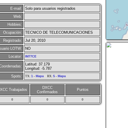
E-mail:
Solo para usuarios registrados
Web:
Hobbies:
Ocupación:
TECNICO DE TELECOMUNICACIONES
Registrado:
Jul 20, 2010
suario LOTW:
NO
Locator:
IM77CE
Latitud: 37.179
Coordenadas:
Longitud: -5.787
Spots:
TX:
1
-
Mapa
RX:
5
-
Mapa
DXCC
XCC Trabajados
Puntos
Confirmados
0
0
0