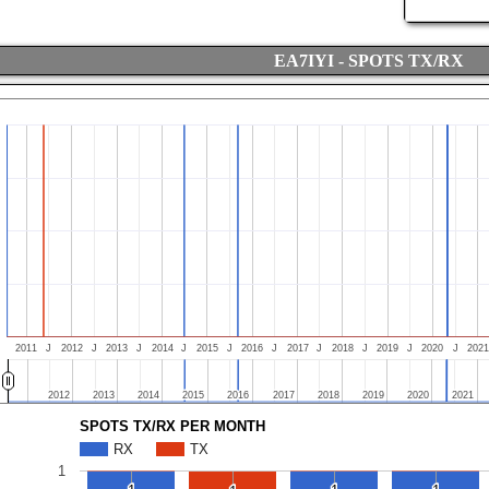
EA7IYI - SPOTS TX/RX
2011
J
2012
J
2013
J
2014
J
2015
J
2016
J
2017
J
2018
J
2019
J
2020
J
2021
2012
2012
2013
2013
2014
2014
2015
2015
2016
2016
2017
2017
2018
2018
2019
2019
2020
2020
2021
2021
SPOTS TX/RX PER MONTH
RX
TX
1