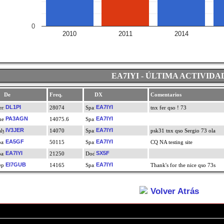
0
2010
2011
2014
EA7IYI - ÚLTIMA ACTIVIDA
De
Freq.
DX
Comentarios
DL1PI
EA7IYI
28074
tnx fer qso ! 73
PA3AGN
EA7IYI
14075.6
IV3JER
EA7IYI
14070
psk31 tnx qso Sergio 73 ola
EA5GF
EA7IYI
50115
CQ NA testing site
EA7IYI
SX5F
21250
EI7GUB
EA7IYI
14165
Thank's for the nice qso 73s
Volver Atrás