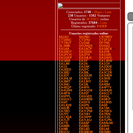
Conectados:
1740
-
Mapa
-
Lista
238
Usuarios -
1502
Visitantes
Usuarios de
38 DXCC
online
Registrados:
37684
-
Lista
Último registrado:
F4JEP
Usuarios registrados online
:
9A2AJ
9A2NO
CR7BRV
CT1BSC
CT1FIU
CT1FJZ
CT7AUT
CU3AK
DF7NX
DL3WB
DO2HQS
DO6AZ
EA1AA
EA1ACP
EA1BCK
EA1BOT
EA1EAN
EA1FB
EA1FCH
EA1FVI
EA1GIB
EA1GKP
EA1HLK
EA1HVS
EA1INB
EA1IT
EA1JBW
EA1JW
EA1N
EA1OX
EA1S
EA2AK
EA2DDE
EA2EED
EA2FC
EA3AVS
EA3BD
EA3BL
EA3CZR
EA3DT
EA3DUR
EA3HER
EA3HLM
EA3IUV
EA3IVB
EA3IWT
EA3JHT
EA3KI
EA3NG
EA3XL
EA4EM
EA4EQF
EA4FH
EA4FTV
EA4GHH
EA4GOK
EA4HUK
EA4IFN
EA4ST
EA5CCY
EA5FPL
EA5GED
EA5GL
EA5GVJ
EA5HBM
EA5IKP
EA5IY
EA5IYX
EA5JHD
EA5JQB
EA5PS
EA6B
EA6UB
EA7ADN
EA7AK
EA7BO
EA7CPW
EA7EKS
EA7FC
EA7HIY
EA7ISN
EA7JQA
EA7KPP
EA7LEI
EA7LIT
EA7LKU
EA7LPN
EA7YL
EA8AP
EA8AUW
EA8BN
EA8ED
EA9HY
EA9IB
EB1AD
EB1AE
EB1CU
EB3BKW
EB3WH