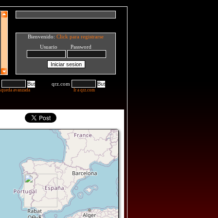
Bienvenido:
Click para registrarse
Usuario Password
qrz.com
squeda avanzada
Ir a qrz.com