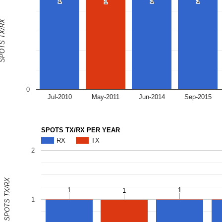
1
1
1
1
1
1
1
1
OTS TX/RX
0
Jul-2010
May-2011
Jun-2014
Sep-2015
SPOTS TX/RX PER YEAR
RX
TX
2
SPOTS TX/RX
1
1
1
1
1
1
1