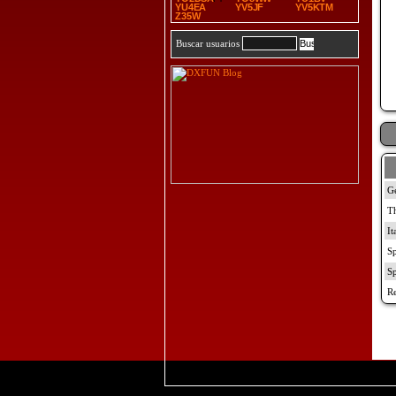
YU4EA
YV5JF
YV5KTM
Z35W
Buscar usuarios