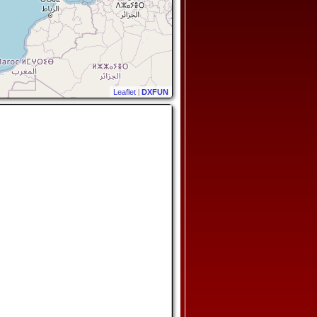
Leaflet
|
DXFUN