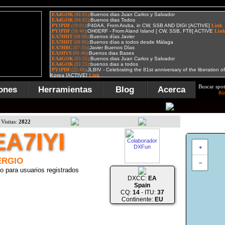
Buscar spot
ones
Herramientas
Blog
Acerca
Bú
Visitas:
2822
EA7IYI
+
ERGIO
−
o para usuarios registrados
DXCC:
EA
Spain
CQ:
14
- ITU:
37
Continente:
EU