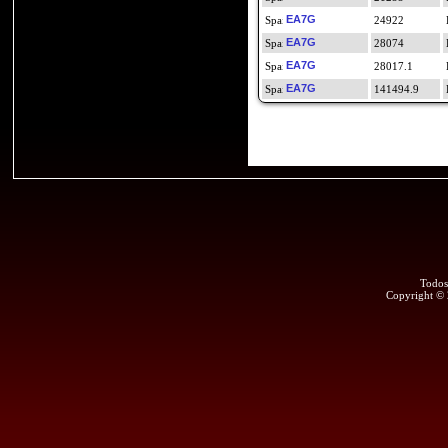
EA7G
24922
EA7G
28074
EA7G
28017.1
EA7G
141494.9
Todos
Copyright ©