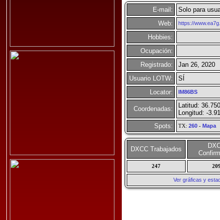
E-mail:
Solo para usua
Web:
https://www.ea7g
Hobbies:
Ocupación:
Registrado:
Jan 26, 2020
Usuario LOTW:
SÍ
Locator:
IM86BS
Latitud: 36.75
Coordenadas:
Longitud: -3.9
Spots:
TX:
260
-
Mapa
DX
DXCC Trabajados
Confir
247
20
Ver gráficas y est