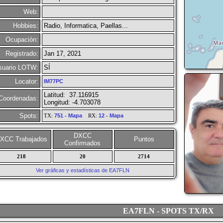
Web:
Hobbies:
Radio, Informatica, Paellas...
Ocupación:
Registrado:
Jan 17, 2021
suario LOTW:
SÍ
Locator:
IM77PC
Latitud: 37.116915
Coordenadas:
Longitud: -4.703078
Spots:
TX:
751
-
Mapa
RX:
12
-
Mapa
DXCC
XCC Trabajados
Puntos
Confirmados
218
20
2714
Ver gráficas y estadísticas de EA7FLN
EA7FLN - SPOTS TX/RX