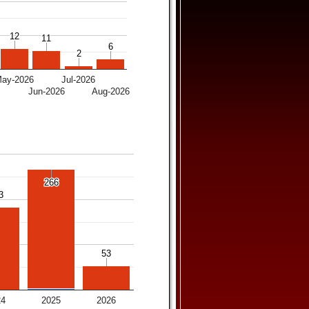
12
12
11
11
6
6
2
2
ay-2026
Jul-2026
6
Jun-2026
Aug-2026
266
266
3
3
53
53
24
2025
2026