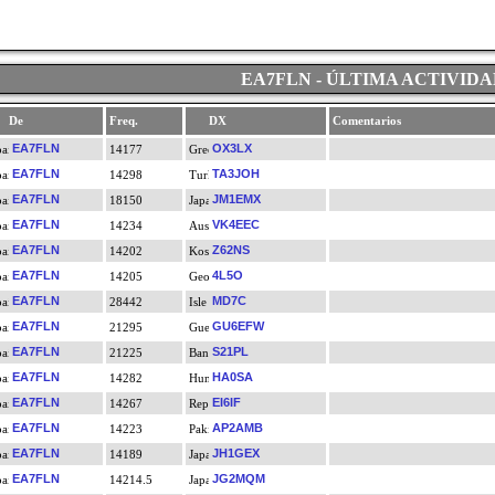
EA7FLN - ÚLTIMA ACTIVID
De
Freq.
DX
Comentarios
EA7FLN
OX3LX
14177
EA7FLN
TA3JOH
14298
EA7FLN
JM1EMX
18150
EA7FLN
VK4EEC
14234
EA7FLN
Z62NS
14202
EA7FLN
4L5O
14205
EA7FLN
MD7C
28442
EA7FLN
GU6EFW
21295
EA7FLN
S21PL
21225
EA7FLN
HA0SA
14282
EA7FLN
EI6IF
14267
EA7FLN
AP2AMB
14223
EA7FLN
JH1GEX
14189
EA7FLN
JG2MQM
14214.5