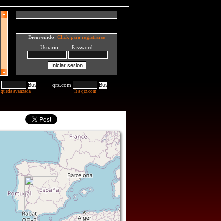
Bienvenido:
Click para registrarse
Usuario Password
qrz.com
squeda avanzada
Ir a qrz.com