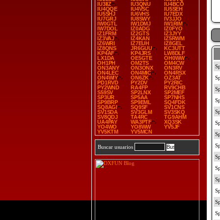
IU3IIZ
IU3QNU
IU4BCO
IU4QQE
IU4VSC
IU5SEH
IU5SHJ
IU6VHS
IU7EDX
IU7GRJ
IU8SWY
IV3JJO
IW0GTL
IW1DMJ
IW1RIM
IW7DOL
IZ0ADG
IZ0FYO
IZ1FRM
IZ2GTS
IZ3JYY
IZ3VAJ
IZ4KAN
IZ5RWM
IZ6WRI
IZ7EUH
IZ8GEL
IZ8QNS
JR6GUU
KC3UTT
KP4AF
KP4JRS
LW8DLF
LX1DA
OE5GTE
OH0WW
OH1PH
OM2TS
OM4CW
ON3ANY
ON3ONX
ON3RV
ON4LEC
ON4MIC
ON4RSX
ON4WIY
ON6ZK
OZ3AT
PD1RVD
PY2DV
PY2RIC
PY2WND
RA4FP
RV9CHB
S59SV
SP2LNX
SP2MEF
SP3UR
SP5AA
SP7NHS
SP9BRP
SP9EML
SQ4FDK
SQ8AGI
SQ9SF
SV1CNS
SV1SDA
SV3GLM
SV3SKQ
SV8QDJ
TA4RC
TG9AHM
UA4PAY
WA3PTF
XQ3SK
YO4WO
YO8WW
YV5JF
YV5KTM
YV5MCN
Buscar usuarios