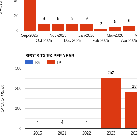
S TX/RX
40
20
9
9
9
9
9
9
9
9
6
6
5
5
2
2
0
Sep-2025
Nov-2025
Jan-2026
Mar-2026
M
Oct-2025
Dec-2025
Feb-2026
Apr-202
SPOTS TX/RX PER YEAR
RX
TX
300
252
252
18
18
SPOTS TX/RX
200
100
4
4
4
4
1
1
0
2015
2021
2022
2023
20