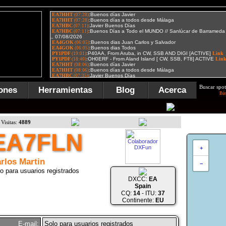
Buscar spot
ones
Herramientas
Blog
Acerca
Bú
Visitas:
4889
EA7FLN
+
rlos Martin
−
o para usuarios registrados
DXCC:
EA
Spain
CQ:
14
- ITU:
37
Continente:
EU
E-mail:
Solo para usuarios registrados