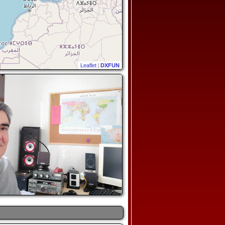
Leaflet
|
DXFUN