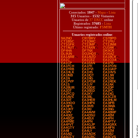
Conectados:
1847
-
Mapa
-
Lista
315
Usuarios -
1532
Visitantes
Usuarios de
37 DXCC
online
Registrados:
37685
-
Lista
Último registrado:
F5MTH
Usuarios registrados online
:
9A2NO
CR7BRV
CS7BPO
CT1BSC
CT1DMC
CT1FIU
CT1GFK
CT2JMP
CT2JNM
CT7AUT
CT7AXN
CU3AK
DF4HA
DF7NX
DK9CK
DL9UN
DO2HQS
DO6AZ
EA1ARB
EA1AUO
EA1BCK
EA1C
EA1CEZ
EA1COA
EA1CP
EA1EAN
EA1FB
EA1FCH
EA1FE
EA1FON
EA1FRB
EA1FVI
EA1GKP
EA1HLK
EA1HS
EA1HVS
EA1INB
EA1IQT
EA1JW
EA1N
EA1NG
EA1OX
EA1PYP
EA1PZM
EA1REK
EA1S
EA1UY
EA2AK
EA2BUR
EA2DDE
EA2DP
EA2DT
EA2EED
EA2FC
EA2FCQ
EA2KY
EA2XG
EA3AVS
EA3BL
EA3CZR
EA3DT
EA3HER
EA3HLM
EA3HOO
EA3HPX
EA3IPB
EA3IPS
EA3IVB
EA3IWA
EA3JHT
EA3KI
EA3NG
EA3PV
EA4AVM
EA4BMF
EA4DIZ
EA4DSU
EA4EM
EA4EQF
EA4EUI
EA4FH
EA4FME
EA4FN
EA4FTV
EA4FVT
EA4GJP
EA4GRX
EA4GTY
EA4HUK
EA4IFN
EA4II
EA4LY
EA4ZM
EA5AD
EA5AOK
EA5BJ
EA5CCY
EA5CRC
EA5CVS