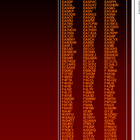
SPOT
EA5DP
EA5FHC
EA5FPL
EA5GL
EA5GXY
EA5HBM
EA5HNF
EA5HYT
EA5IIG
EA5IKP
EA5IY
EA5JAX
EA5JQB
EA5KDZ
EA5NA
EA5OJ
EA5QQ
EA5RL
EA5RU
EA6FM
EA7BO
EA7BS
EA7CPW
EA7EKS
EA7FC
EA7FLN
EA7GNO
EA7HOH
EA7HXH
EA7IB
EA7ISN
EA7JQA
EA7KPP
EA7LEI
EA7LNY
EA8AP
EA8BAY
EA8CH
EA8CYX
EA8DDW
EA8ED
EA8EZ
EA8FJ
EA8TX
EA9IB
EB1AD
EB1CU
EB1EXS
EB3BKW
EB3WH
EB4AYB
EB4FZI
EB5DZJ
EB5HGK
EB5RR
EB6ABR
EB6TO
EB7HQE
EC1CA
EC1CZL
EC2AHS
EC3CPZ
EC5ALJ
EC6AAE
EC7DZZ
EC7R
ES6RQ
EW8CW
F-80956
F1FEB
F1HOM
F4ASA
F4BEV
F4CKR
F4ELC
F4FTA
F4GCL
F4GGQ
F4HSU
F4HZK
F4ILM
F4IYB
F4IYO
F4JNP
F4JSZ
F4LPY
F4LYI
F4LYY
F4MKX
F4NFA
F4VVE
F5ASD
F5IET
F5MDW
F5MNW
F5MTH
F5OCL
F5TIY
F6FGW
F6FSB
F6HIA
F6IGX
F8AVH
F8FBB
G4AHN
I0AAF
I2IJW
I2YJZ
IK0FFU
IK4ZIF
IK5ZWU
IK6AQU
IK7RVY
IK7TVE
IN3HOT
IQ2AAH
IQ9SZ
IS0JRC
IT9ECY
IT9IVN
IT9JPJ
IT9JXR
IT9KQV
IT9SKY
IU0QVQ
IU1DXU
IU1DZZ
IU1IMI
IU1LEB
IU1RZX
IU1TJV
IU1TKR
IU2LSZ
IU2LVS
IU2UVQ