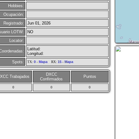
Hobbies:
Ocupación:
Registrado:
Jun 01, 2026
suario LOTW:
NO
Locator:
Latitud:
Coordenadas:
Longitud:
Spots:
TX:
0
-
Mapa
RX:
15
-
Mapa
DXCC
XCC Trabajados
Puntos
Confirmados
0
0
0