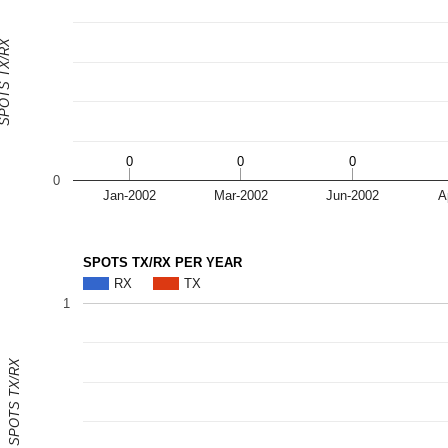
OTS TX/RX
0
0
0
0
0
0
0
Jan-2002
Mar-2002
Jun-2002
A
SPOTS TX/RX PER YEAR
RX
TX
1
SPOTS TX/RX