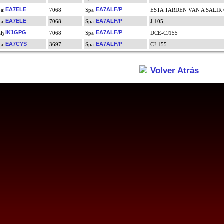
EA7ELE
EA7ALF/P
7068
ESTA TARDEN VAN A SALIR
EA7ELE
EA7ALF/P
7068
J-105
IK1GPG
EA7ALF/P
7068
DCE-CJ155
EA7CYS
EA7ALF/P
3697
CJ-155
Volver Atrás