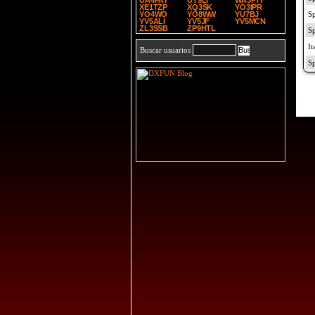
UA4PAY
UT9LI
WA3PTF
XE1TZP
XQ3SK
YO3IPR
YO4WO
YO8WW
YU7BJ
YV5ALI
YV5JF
YV5MCN
ZL3SSB
ZP9HTL
Buscar usuarios