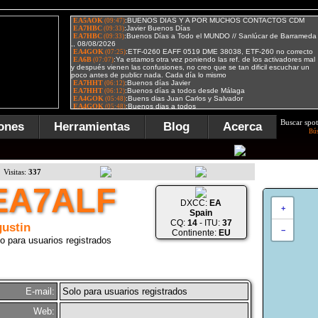
Buscar spot
ones
Herramientas
Blog
Acerca
Bú
Visitas:
337
EA7ALF
DXCC:
EA
+
Spain
CQ:
14
- ITU:
37
ustin
−
Continente:
EU
o para usuarios registrados
E-mail:
Solo para usuarios registrados
Web: