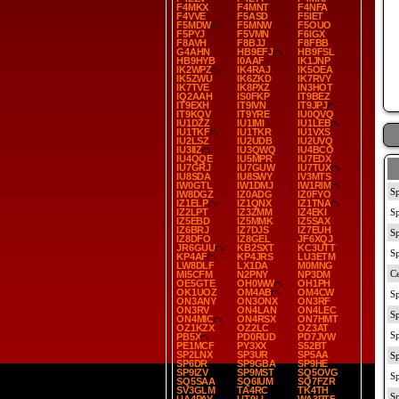
F4MKX
F4MNT
F4NFA
F4VVE
F5ASD
F5IET
F5MDW
F5MNW
F5OUO
F5PYJ
F5VMN
F6IGX
F8AVH
F8BJJ
F8FBB
G4AHN
HB9EFJ
HB9FSL
HB9HYB
I0AAF
IK1JNP
IK2WPZ
IK4RAJ
IK5OEA
IK5ZWU
IK6ZKD
IK7RVY
IK7TVE
IK8PXZ
IN3HOT
IQ2AAH
IS0FKP
IT9BEZ
IT9EXH
IT9IVN
IT9JPJ
IT9KQV
IT9YRE
IU0QVQ
IU1DZZ
IU1IMI
IU1LEB
IU1TKF
IU1TKR
IU1VXS
IU2LSZ
IU2UDB
IU2UVQ
IU3IIZ
IU3QWQ
IU4BCO
IU4QQE
IU5MPR
IU7EDX
IU7GRJ
IU7GUW
IU7TUX
IU8SDA
IU8SWY
IV3MTS
IW0GTL
IW1DMJ
IW1RIM
IW8DGZ
IZ0ADG
IZ0FYO
IZ1ELP
IZ1QNX
IZ1TNA
IZ2LPT
IZ3ZMM
IZ4EKI
IZ5EBD
IZ5MMK
IZ5SAX
IZ6BRJ
IZ7DJS
IZ7EUH
IZ8DFO
IZ8GEL
JF6XQJ
JR6GUU
KB2SXT
KC3UTT
KP4AF
KP4JRS
LU3ETM
LW8DLF
LX1DA
M0MNG
MI5CFM
N2PNY
NP3DM
OE5GTE
OH0WW
OH1PH
OK1UOZ
OM4AB
OM4CW
ON3ANY
ON3ONX
ON3RF
ON3RV
ON4LAN
ON4LEC
ON4MIC
ON4RSX
ON7HMT
OZ1KZX
OZ2LC
OZ3AT
PB5X
PD0RUD
PD7JVW
PE1MCF
PY3XX
S52BT
SP2LNX
SP3UR
SP5AA
SP6DR
SP9GBA
SP9HE
SP9IZV
SP9MST
SQ5OVG
SQ5SAA
SQ6IUM
SQ7FZR
SV3GLM
TA4RC
TK4TH