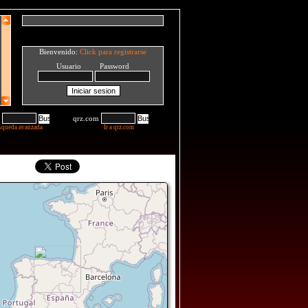
Bienvenido:
Click para registrarse
Usuario Password
qrz.com
squeda avanzada
Ir a qrz.com