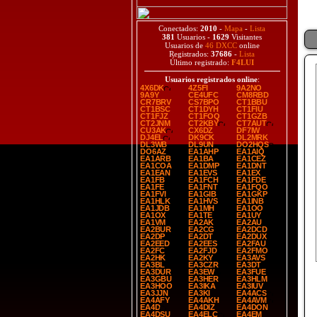
Conectados:
2010
-
Mapa
-
Lista
381
Usuarios -
1629
Visitantes
Usuarios de
46 DXCC
online
Registrados:
37686
-
Lista
Último registrado:
F4LUI
Usuarios registrados online
:
4X6DK
4Z5FI
9A2NO
9A9Y
CE4UFC
CM8RBD
CR7BRV
CS7BPO
CT1BBU
CT1BSC
CT1DYH
CT1FIU
CT1FJZ
CT1FOQ
CT1GZB
CT2JNM
CT2KBY
CT7AUT
CU3AK
CX6DZ
DF7IW
DJ4EL
DK9CK
DL2MRK
DL3WB
DL9UN
DO2HQS
DO6AZ
EA1AHP
EA1AIQ
EA1ARB
EA1BA
EA1CEZ
EA1COA
EA1DMP
EA1DNT
EA1EAN
EA1EVS
EA1EX
EA1FB
EA1FCH
EA1FDE
EA1FE
EA1FNT
EA1FQO
EA1FVI
EA1GIB
EA1GKP
EA1HLK
EA1HVS
EA1INB
EA1JDB
EA1MH
EA1OO
EA1OX
EA1TE
EA1UY
EA1VM
EA2AK
EA2AU
EA2BUR
EA2CG
EA2DCD
EA2DP
EA2DT
EA2DUX
EA2EED
EA2EES
EA2FAU
EA2FC
EA2FJD
EA2FMO
EA2HK
EA2KY
EA3AVS
EA3BL
EA3CZR
EA3DT
EA3DUR
EA3EW
EA3FUE
EA3GBU
EA3HER
EA3HLM
EA3HOO
EA3IKA
EA3IUV
EA3JJN
EA3KI
EA4ACS
EA4AFY
EA4AKH
EA4AVM
EA4D
EA4DIZ
EA4DON
EA4DSU
EA4ELC
EA4EM