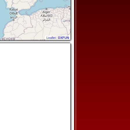
Leaflet
|
DXFUN