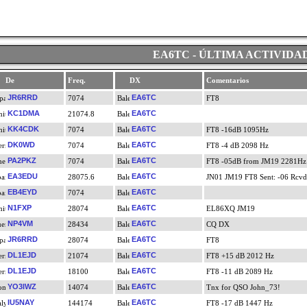
EA6TC - ÚLTIMA ACTIVIDA
De
Freq.
DX
Comentarios
JR6RRD
EA6TC
7074
FT8
KC1DMA
EA6TC
21074.8
KK4CDK
EA6TC
7074
FT8 -16dB 1095Hz
DK0WD
EA6TC
7074
FT8 -4 dB 2098 Hz
PA2PKZ
EA6TC
7074
FT8 -05dB from JM19 2281Hz
EA3EDU
EA6TC
28075.6
JN01 JM19 FT8 Sent: -06 Rcvd:
EB4EYD
EA6TC
7074
N1FXP
EA6TC
28074
EL86XQ JM19
NP4VM
EA6TC
28434
CQ DX
JR6RRD
EA6TC
28074
FT8
DL1EJD
EA6TC
21074
FT8 +15 dB 2012 Hz
DL1EJD
EA6TC
18100
FT8 -11 dB 2089 Hz
YO3IWZ
EA6TC
14074
Tnx for QSO John_73!
IU5NAY
EA6TC
144174
FT8 -17 dB 1447 Hz