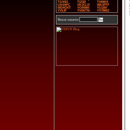
SP
TG9SO
TI2SD
TI4MHS
UA4APC
VK3CLD
WA3PTF
WD4OXT
YO8WW
YU1BV
YV5JF
YV5KTM
YV7BMZ
Buscar usuarios