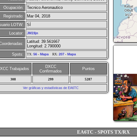
Ocupación:
Tecnico Aeronautico
Registrado:
Mar 04, 2018
suario LOTW:
SÍ
Locator:
JM19jn
Latitud: 39.561667
Coordenadas:
Longitud: 2.790000
Spots:
TX:
56
-
Mapa
RX:
207
-
Mapa
DXCC
XCC Trabajados
Puntos
Confirmados
308
299
5287
Ver gráficas y estadísticas de EA6TC
EA6TC - SPOTS TX/RX