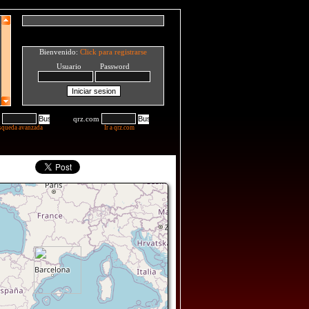
Bienvenido:
Click para registrarse
Usuario Password
qrz.com
squeda avanzada
Ir a qrz.com