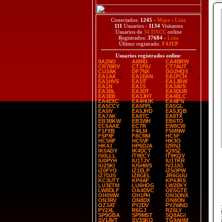
Conectados:
1245
-
Mapa
-
Lista
111
Usuarios -
1134
Visitantes
Usuarios de
34 DXCC
online
Registrados:
37684
-
Lista
Último registrado:
F4JEP
Usuarios registrados online
:
9A2NO
AI8RD
CA4BRW
CR7BRV
CT1FIU
CT7AUT
CU3AK
DF7NX
DO2HQS
EA1AA
EA1EAN
EA1FCH
EA1HVS
EA1IT
EA1JBW
EA1N
EA1S
EA3AVS
EA3BL
EA3DT
EA3DUR
EA3EB
EA3JHT
EA4ELC
EA4EXC
EA4HUK
EA4IFN
EA5CCY
EA5FPL
EA5GL
EA5IY
EA5JHD
EA5JQB
EA7AK
EA8TC
EA8TX
EB3BKW
EB3WH
EB6TO
EC6AAE
EC7R
EW8CW
F1FEB
F4ILM
F5MNW
F5PXF
F8CRM
HC5F
HC5RF
HC5VF
HK3O
HK4J
HP6DJA
I2RNJ
IK0ADY
IK4DCT
IQ9SZ
IS0LLL
IT9ECY
IT9KQV
IU0PYH
IU1TJV
IU1TKR
IU2SKI
IU5HWS
IV3JJO
IZ0FYO
IZ1ELP
IZ5OPW
IZ7DJS
IZ8GEL
JR6GUU
KC3UTT
KP4AF
KP4JRS
LU3ETM
LU6HOG
LW2EKY
LW8DLF
OA4DVC
OE5GTE
OH0WW
OH1PH
ON3ONX
ON3RV
ON8DX
ON8ON
OZ3AT
PY2DV
PY2WND
PY2XL
R6GJ
RZ6LY
SP9GBA
SP9MST
SQ8AGI
SV1AVT
SV3SKQ
TG9AHM