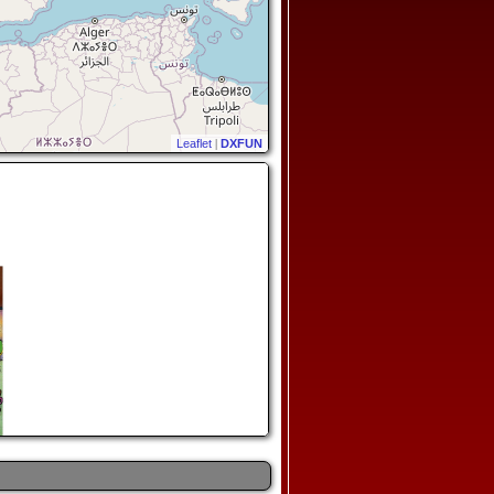
Leaflet
|
DXFUN