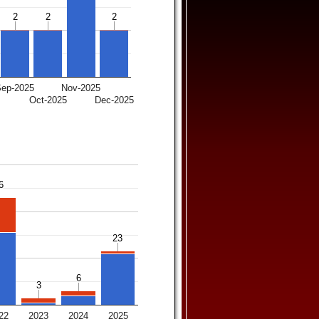
2
2
2
2
2
2
Sep-2025
Nov-2025
Oct-2025
Dec-2025
6
6
23
23
6
6
3
3
22
2023
2024
2025