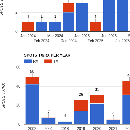
OTS TX/RX
2
1
1
1
1
1
1
1
1
0
Jan-2024
Mar-2024
Jan-2025
Jun-2025
Feb-2024
Dec-2024
Feb-2025
Jul-2025
SPOTS TX/RX PER YEAR
RX
TX
60
50
50
4
4
SPOTS TX/RX
40
31
31
26
26
20
7
7
5
5
4
4
0
2002
2004
2018
2019
2020
2021
20