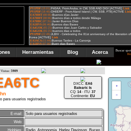
Buscar spot
ones
Herramientas
Blog
Acerca
Bú
Visitas:
5909
EA6TC
DXCC:
EA6
+
Balearic Is
CQ:
14
- ITU:
37
ohn
−
Continente:
EU
o para usuarios registrados
E-mail:
Solo para usuarios registrados
Web:
Hobbies:
Radio, Astronomia, Harley Davinson, Buceo