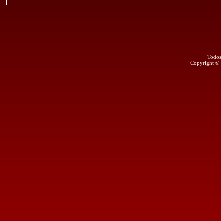
Todos
Copyright ©