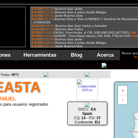
Buscar spot
ones
Herramientas
Blog
Acerca
Bú
Visitas:
4872
EA5TA
+
ANUEL
−
o para usuarios registrados
DXCC:
EA
Spain
CQ:
14
- ITU:
37
Continente:
EU