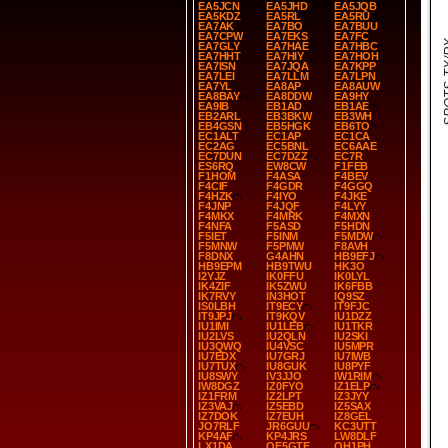
EA5JCN
EA5JHD
EA5JQB
EA5KDZ
EA5RL
EA5RU
EA7AK
EA7BO
EA7BUU
EA7CPW
EA7EKS
EA7FC
SPOT
EA7GLY
EA7HAE
EA7HBC
EA7HHT
EA7HIY
EA7HOH
EA7ISN
EA7JQA
EA7KPP
EA7LEI
EA7LLM
EA7LPN
EA7YL
EA8AP
EA8AUW
EA8BAY
EA8DDW
EA9HY
EA9IB
EB1AD
EB1AE
EB2ARL
EB3BKW
EB3WH
EB4GSN
EB5HGK
EB6TO
EC1ALT
EC1AP
EC1CA
EC2AG
EC5BNL
EC6AAE
EC7DUN
EC7DZZ
EC7R
ES6RQ
EW8CW
F1FEB
F1HOM
F4ASA
F4BEV
F4CIF
F4GDR
F4GGQ
F4HZK
F4IYO
F4JKE
F4JNP
F4JQF
F4LYY
F4MKX
F4MRK
F4MXN
F4NFA
F5ASD
F5HDN
F5IET
F5INM
F5MDW
F5MNW
F5PMW
F8AVH
F8DNX
G4AHN
HB9EFJ
HB9EPM
HB9TWU
HK3O
I2YJZ
IK0FFU
IK0LYL
IK4ZIF
IK5ZWU
IK6FBB
IK7RVY
IN3HOT
IQ9SZ
IS0LBH
IT9ECY
IT9FJC
IT9JPJ
IT9KQV
IU1DZZ
IU1IMI
IU1LEB
IU1TKR
IU2LVS
IU2QLN
IU2SKI
IU3QWQ
IU4VSC
IU5MPR
IU7EDX
IU7GRJ
IU7IWB
IU7TUX
IU8GUK
IU8PYF
IU8SWY
IV3JJO
IW1RIM
IW8DGZ
IZ0FYO
IZ1ELP
IZ1FRM
IZ2LPT
IZ3JYY
IZ3VAJ
IZ5EBD
IZ5SAX
IZ7DOK
IZ7EUH
IZ8GEL
JO7RLF
JR6GUU
KC3UTT
KP4AF
KP4JRS
LW8DLF
LX1DA
OE5GTE
OH1PH