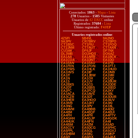
Conectados:
1863
-
Mapa
-
Lista
278
Usuarios -
1585
Visitantes
Usuarios de
42 DXCC
online
Registrados:
37684
-
Lista
Último registrado:
F4JEP
Usuarios registrados online
:
4Z5FI
5B4VL
9A2NO
9A3PV
CR7BRV
CS7BPO
CT1BSC
CT1FIU
CT1FOQ
CT2JNM
CT7AUT
CT7AXN
CU3AK
DF6JF
DF7NX
DL3WB
DO2HQS
DO6AZ
EA1AA
EA1ARB
EA1BCK
EA1COA
EA1DNT
EA1DO
EA1EAN
EA1EAU
EA1FB
EA1FEN
EA1FON
EA1FTJ
EA1FWS
EA1HLK
EA1HUO
EA1HVS
EA1IIF
EA1INB
EA1IT
EA1JBW
EA1MH
EA1N
EA1OX
EA1QZ
EA1S
EA1UY
EA2BUR
EA2BXS
EA2CG
EA2DDE
EA2DT
EA2EBS
EA2EED
EA2FC
EA2FCQ
EA2KY
EA3ACA
EA3AVS
EA3BL
EA3CZR
EA3DT
EA3DUR
EA3HER
EA3HOO
EA3IUV
EA3IVB
EA3JHT
EA3KI
EA3NG
EA3PV
EA3XL
EA4AVM
EA4BBB
EA4DIZ
EA4EM
EA4EQF
EA4EUI
EA4FH
EA4FN
EA4FTV
EA4GHH
EA4GJP
EA4GOK
EA4HUK
EA4IFN
EA4II
EA4ISM
EA4ZM
EA5AD
EA5CCY
EA5DCG
EA5FHC
EA5FPL
EA5GL
EA5GVJ
EA5HBM
EA5IIG
EA5IKP
EA5IY
EA5IYX
EA5JAX