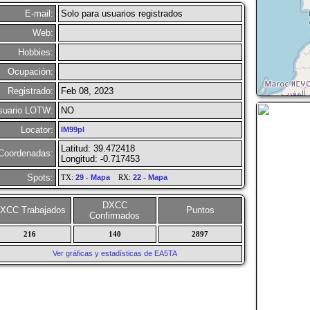
E-mail:
Solo para usuarios registrados
Web:
Hobbies:
Ocupación:
Registrado:
Feb 08, 2023
suario LOTW:
NO
Locator:
IM99pl
Latitud: 39.472418
Coordenadas:
Longitud: -0.717453
Spots:
TX:
29
-
Mapa
RX:
22
-
Mapa
DXCC
XCC Trabajados
Puntos
Confirmados
216
140
2897
Ver gráficas y estadísticas de EA5TA