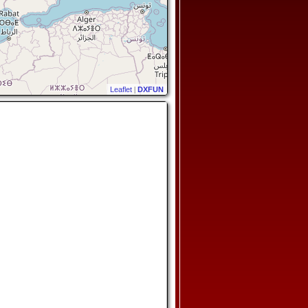
Leaflet
|
DXFUN