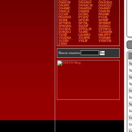
OM4CW
ON3ANY
ON3ONX
ON3RV
ON4ACW
ON4CBZ
ON4MIC
ON4RSX
ON4WIY
ON8CA
ON8DX
ON8ON
OZ3AT
OZ9KL
PA5WK
PD1RVD
PY2DV
PY2XL
S53ML
SP3UR
SP4BP
SP7NHS
SP7NL
SP9BRP
SP9GBA
SQ2VF
SQ8AGI
SV1SDA
SV3GLM
SV3SKQ
SV8QDJ
TA4RC
TG9AHM
TI2SD
UA4PAY
WA3PTF
YO2DSA
YO3IPR
YO8WW
YU1BV
YV5JF
YV5KTM
Z35W
Buscar usuarios