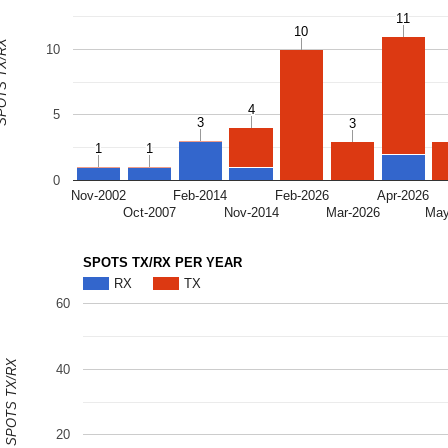
11
11
10
10
S TX/RX
10
4
4
5
3
3
3
3
1
1
1
1
0
Nov-2002
Feb-2014
Feb-2026
Apr-2026
Oct-2007
Nov-2014
Mar-2026
May
SPOTS TX/RX PER YEAR
RX
TX
60
SPOTS TX/RX
40
20