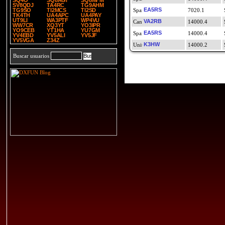
SQ4O
SQ8AGI
SQ8MFM
SV8QDJ
TA4RC
TG9AHM
EA5RS
TG9SO
TI2MCS
TI2SD
7020.1
TK4TH
UA4APC
UA4PAY
UT9LI
WA3PTF
WP4VU
VA2RB
14000.4
WW7CR
XQ3YT
YO3IPR
YO9CEB
YT1HA
YU7GM
EA5RS
14000.4
YV4EBD
YV5ALI
YV5JF
YV5VGA
Z34Z
K3HW
14000.2
Buscar usuarios