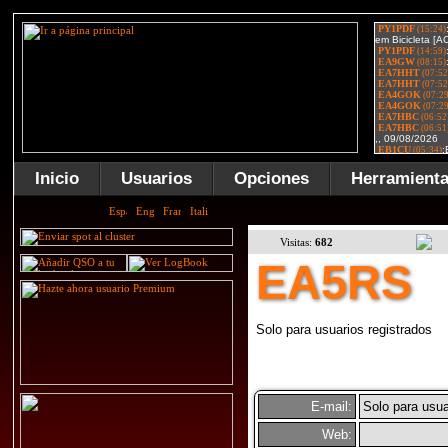
Inicio
Usuarios
Opciones
Herramient
Visitas:
682
EA5RS
Solo para usuarios registrados
E-mail:
Solo para usua
Web: