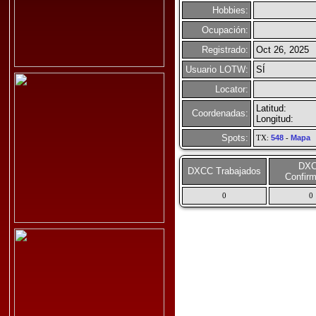
Hobbies:
Ocupación:
Registrado:
Oct 26, 2025
Usuario LOTW:
SÍ
Locator:
Latitud:
Coordenadas:
Longitud:
Spots:
TX:
548
-
Mapa
DX
DXCC Trabajados
Confir
0
0