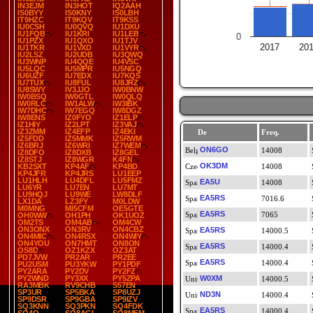
IN3EJM
IN3HOT
IQ2AAH
IS0BYY
IS0KNY
IS0LBH
IT9HZC
IT9KQV
IT9KSS
IU0CSH
IU0QVQ
IU1DXU
IU1FQB
IU1KRI
IU1LEB
0
IU1PZX
IU1QXO
IU1TJV
2017
20
IU1TKR
IU1VXD
IU1VYR
IU2LSZ
IU2UDB
IU3QWQ
IU3WNP
IU4QQE
IU4VSC
IU5LQC
IU5MPR
IU5NGQ
IU6UZF
IU7EDX
IU7KQS
IU7TUX
IU8FUL
IU8JRZ
IU8SWY
IV3JJO
IW0BNW
IW0BSQ
IW0GTL
IW0QLQ
IW0RLC
IW1ALW
IW3IBK
IW7DHC
IW7EGQ
IW8DGZ
IW8ENS
IZ0FYO
IZ1ELP
IZ1HIY
IZ2LPT
IZ3VAJ
IZ3ZMM
IZ4EFP
IZ4EKI
De
Freq.
IZ5FDD
IZ5MMK
IZ5RWM
IZ6BRJ
IZ6WRI
IZ7WEM
ON6GO
14008
IZ8DFO
IZ8DXB
IZ8GEL
IZ8STJ
IZ8WGR
K4FN
OK3DM
KB2SXT
KP4AF
KP4BD
14008
KP4JFR
KP4JRS
LU1EEP
LU1HLH
LU4DFL
LU5FMZ
EA5U
14008
LU6YR
LU7EN
LU7MT
LU9HQJ
LU9WE
LW8DLF
EA5RS
7016.6
LX1DA
LZ3FY
M0LDW
M0MNG
MI5CFM
OE5GTE
EA5RS
7065
OH0WW
OH1PH
OK1UOZ
OM2TS
OM4AB
OM4CW
ON3ONX
ON3RV
ON4CBZ
EA5RS
14000.5
ON4MIC
ON4RSX
ON4WIY
ON4YOU
ON7HMT
ON8ON
EA5RS
14000.4
OS8D
OZ1KZX
OZ3AT
PD7JVW
PR2AR
PR2EE
EA5RS
14000.4
PU2USM
PU3YKW
PY1PDF
PY2ARA
PY2DV
PY2FZ
PY2WND
PY3XX
PY5ZPA
W0XM
14000.5
RA3MBK
RV9CHB
S57EN
SP3UR
SP5BKA
SP8UZJ
ND3N
14000.4
SP9DSR
SP9GBA
SP9IZV
SQ3KNN
SQ3PKN
SQ4FDK
EA5RS
14000.4