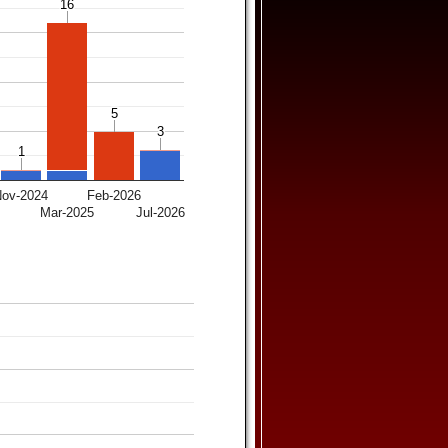
16
16
5
5
3
3
1
1
Nov-2024
Feb-2026
Mar-2025
Jul-2026