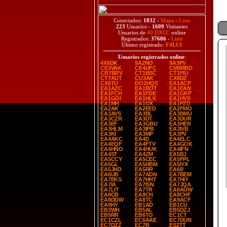
Conectados:
1832
-
Mapa
-
Lista
223
Usuarios -
1609
Visitantes
Usuarios de
40 DXCC
online
Registrados:
37686
-
Lista
Último registrado:
F4LUI
Usuarios registrados online
:
4X6DK
9A2NO
9A3PV
CE3VAK
CE4UFC
CM8RBD
CR7BRV
CT1BSC
CT1FIU
CT7AUT
CU3AK
CX6DZ
CX6TU
DO2HQS
EA1ACP
EA1AZC
EA1BOT
EA1EAN
EA1FCH
EA1FDE
EA1GKP
EA1GOI
EA1HLK
EA1HVS
EA1MH
EA1OX
EA1PZD
EA2AK
EA2EED
EA2FMO
EA3AVS
EA3BL
EA3BMU
EA3CZR
EA3DT
EA3DUR
EA3EF
EA3GBU
EA3HER
EA3HLM
EA3IPB
EA3IVB
EA3KI
EA3MP
EA3PV
EA4AKC
EA4D
EA4ELC
EA4EQF
EA4FTV
EA4GOK
EA4HNO
EA4HUK
EA4IFN
EA4ST
EA4ZM
EA5BJ
EA5CCY
EA5CEC
EA5FPL
EA5GL
EA5HBM
EA5IYX
EA5JHD
EA5RR
EA6B
EA6UB
EA7ADN
EA7BEM
EA7EKS
EA7HHT
EA7HIY
EA7IA
EA7ISN
EA7JQA
EA7LIT
EA7TR
EA8AUW
EA8CB
EA8CH
EA8CHF
EA8DDW
EA8TC
EA9ACF
EA9HY
EB1AD
EB1CU
EB3WH
EB5AL
EB5DZJ
EB5RR
EB6TO
EC1CT
EC1CZL
EC6AAE
EC7DUN
EC7DZZ
EC7R
ES2TT