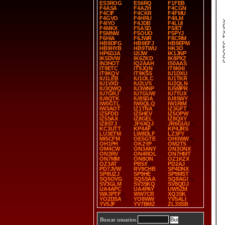
ES3ROG
ES6RQ
F1FEB
F4ASA
F4AZH
F4CGN
F4CIF
F4CKR
F4FMU
F4GVO
F4HRU
F4ILM
SPOT
F4IYO
F4JDB
F4LUI
F4MKX
F5ASD
F5IET
F5MNW
F5OUO
F5PYJ
F6HIA
F6JWR
F8CRM
HB9DFG
HB9EFJ
HB9EPM
HB9HYB
HB9TWU
HK3O
HP6DJA
I2IJW
IK1JNP
IK5DVW
IK6ZKD
IK8PXZ
IN3HOT
IQ2AAH
IS0AAS
IT9ETC
IT9JQN
IT9KHI
IT9KQV
IT9KSS
IU1DXU
IU1LEB
IU1OLC
IU1TKR
IU1VXD
IU2LVS
IU2QLN
IU3QWQ
IU3WNP
IU5MPR
IU7GRJ
IU7GUW
IU7TUX
IU8QTK
IU8SDA
IU8SWY
IW0GTL
IW0QLQ
IW1RIM
IW3AOT
IZ1TNA
IZ3GFT
IZ5FDD
IZ5HEV
IZ5OPW
IZ5SAX
IZ8GEL
IZ8QXY
IZ8STJ
JF6XQJ
JR6GUU
KC3UTT
KP4AF
KP4JRS
LU3ETM
LW8DLF
LZ3FY
MI5CFM
OE5GTE
OH0WW
OH1PH
OK2YP
OM2TS
OM4CW
ON3ANY
ON3ONX
ON3RV
ON4ROL
ON7HMT
ON7MM
ON8ON
OZ1KZX
OZ3AT
PB5X
PD2AJ
PD7JVW
RV9CHB
SP4DNX
SP8UZJ
SP9HE
SP9MST
SQ5OVG
SQ5SAA
SQ8AGI
SV3GLM
SV3SKQ
SV8QDJ
UA4APC
UA4PAY
UW5ZM
WA3PTF
WW7CR
XQ3SK
YO2DSA
YO8WW
YV5ALI
YV5JF
YV7BMZ
ZL3SSB
Buscar usuarios