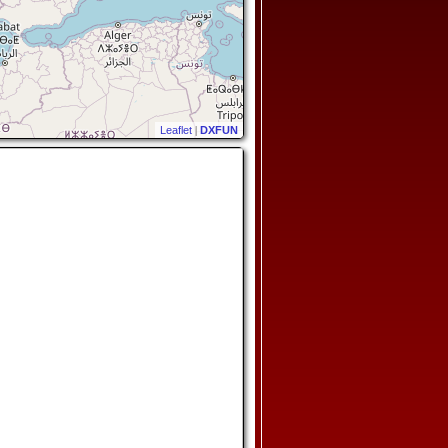
Leaflet
|
DXFUN