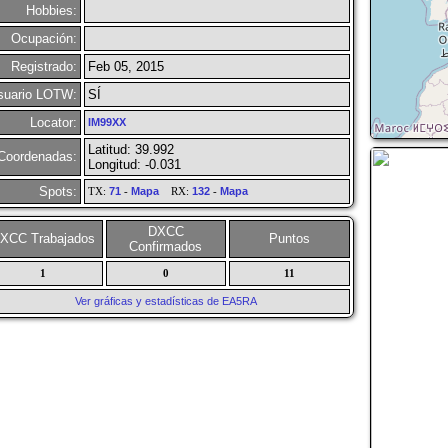
Hobbies:
Ocupación:
Registrado:
Feb 05, 2015
suario LOTW:
SÍ
Locator:
IM99XX
Latitud: 39.992
Coordenadas:
Longitud: -0.031
Spots:
TX:
71
-
Mapa
RX:
132
-
Mapa
DXCC
XCC Trabajados
Puntos
Confirmados
1
0
11
Ver gráficas y estadísticas de EA5RA