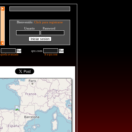
Bienvenido:
Click para registrarse
Usuario Password
qrz.com
squeda avanzada
Ir a qrz.com