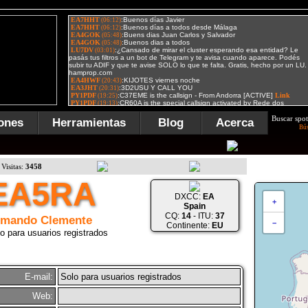
Buscar spot
ones
Herramientas
Blog
Acerca
Bú
Visitas:
3458
EA5RA
DXCC:
EA
+
Spain
CQ:
14
- ITU:
37
rmando Clemente
−
Continente:
EU
o para usuarios registrados
E-mail:
Solo para usuarios registrados
Web: