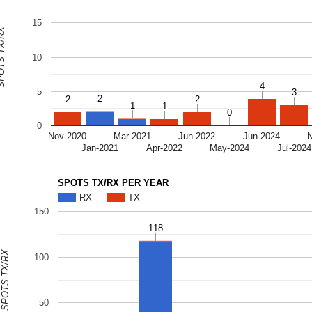
15
S TX/RX
10
4
4
5
3
3
2
2
2
2
2
2
1
1
1
1
0
0
0
Nov-2020
Mar-2021
Jun-2022
Jun-2024
Jan-2021
Apr-2022
May-2024
Jul-2024
SPOTS TX/RX PER YEAR
RX
TX
150
118
118
SPOTS TX/RX
100
50