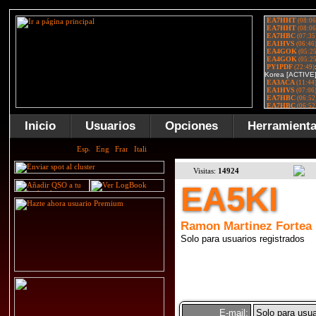
Inicio
Usuarios
Opciones
Herramient
Visitas:
14924
EA5KI
Ramon Martinez Fortea
Solo para usuarios registrados
E-mail:
Solo para usua