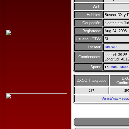
Web:
Hobbies:
Buscar DX y Re
Ocupación:
electricista Ju
Registrado:
Aug 24, 2008
Usuario LOTW:
SÍ
Locator:
IM99WU
Latitud: 39.85
Coordenadas:
Longitud: -0.1
Spots:
TX:
3996
-
Mapa
DX
DXCC Trabajados
Confir
297
29
Ver gráficas y esta