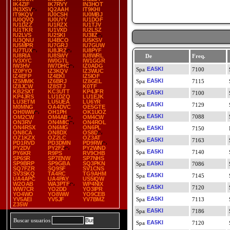
IK4ZIF
IK7RVY
IN3HOT
IN3XSV
IQ2AAH
IT9KHI
IT9KQV
IU0CSH
IU0MBJ
IU0QVQ
IU0UYY
IU1DOF
IU1DZZ
IU1RZX
IU1TJV
IU1TKR
IU1VXD
IU2LSZ
IU2LVS
IU2SKI
IU3IIZ
IU3QNU
IU4BCO
IU5KSV
IU5MPR
IU7GRJ
IU7GUW
IU7TUX
IU8JRZ
IU8PYF
IU8RIA
IU8SWY
IU8WRL
De
Freq.
IV3XYC
IW0GTL
IW1GGR
IW3HV
IW7DHC
IZ0ADG
EA5KI
7100
IZ0FYO
IZ3KQV
IZ3WUC
IZ4EFP
IZ4EKI
IZ5IOF
EA5KI
IZ5MMK
IZ6BRJ
IZ8GEL
7115
IZ8JCW
IZ8STJ
K0TF
KB2SXT
KC3UTT
KP4JFR
EA5KI
7100
KP4JRS
LU1DZQ
LU1EJK
LU3ETM
LU5UEA
LU6YR
EA5KI
7129
M0MNG
OA4DVC
OE5GTE
OH0WW
OH1PH
OK1UOZ
EA5KI
7088
OM2CW
OM4AB
OM4CW
ON3RV
ON4MIC
ON4ROL
ON4RSX
ON6MG
ON6PL
EA5KI
7150
ON8CA
ON8DX
OS8D
OZ1KZX
OZ2LC
OZ3AT
EA5KI
7163
PD1RVD
PD3DMN
PD9RW
PY2DV
PY2FZ
PY2WND
EA5KI
7140
PY6KR
R9PS
RV9CHB
SP6SR
SP7ENW
SP7NHS
SP9BRP
SP9GBA
SQ3PKN
EA5KI
7086
SQ7FZR
SQ9SF
SV1CNS
SV3SKQ
TA4RC
TG9AHM
EA5KI
7145
UA4APC
UA4PAY
US5IQW
W2OAB
WA3PTF
WP4NIX
EA5KI
7120
WW7CR
YO2DD
YO3IPR
YO4WO
YO8WW
YO9CEB
EA5KI
YV5AEI
YV5JF
YV7BMZ
7113
Z35W
EA5KI
7186
Buscar usuarios
EA5KI
7120