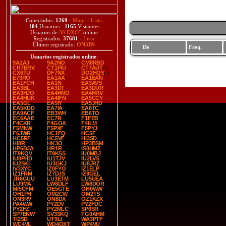
Conectados:
1269
-
Mapa
-
Lista
104
Usuarios -
1165
Visitantes
Usuarios de
38 DXCC
online
Registrados:
37681
-
Lista
Último registrado:
ON3BS
De
Freq.
Usuarios registrados online
:
9A2AJ
9A2NO
CM8RBD
CR7BRV
CT1FIU
CT7AUT
CX6TU
DF7NX
DO2HQS
E73RO
EA1AA
EA1EAN
EA1FCH
EA1N
EA3AVS
EA3BL
EA3DT
EA3DUR
EA3HJO
EA4HNO
EA4HRV
EA4HUK
EA4IFN
EA5CCY
EA5GL
EA5IY
EA5JHD
EA5KDD
EA7IA
EA8TC
EA9ACF
EB3WH
EB6TO
EC6AAE
EC7R
F1FEB
F4CKR
F4GOA
F4ILM
F5MNW
F5PXF
F5PYJ
F6JWR
HC1FQ
HC5F
HC5RF
HC5VF
HI3SD
HI8R
HK3O
HP3BSM
HP6DJA
HR1R
IS0HMZ
IT9KQV
IT9KSS
IU0MBJ
IU0PHD
IU1TJV
IU2LVS
IU2SKI
IU3GKJ
IU8JRZ
IV3XYC
IZ0FYO
IZ1ELP
IZ1FRM
IZ7DJS
IZ8GEL
JR6GUU
LU3ETM
LU5UEA
LU9MA
LW8DLF
LW8DOR
MI5CFM
OE5GTE
OH0WW
OH1PH
OM2CW
OM2TS
ON3RV
ON8DX
OZ1KZX
PA4WW
PY2DV
PY2FDC
PY2FZ
PY2MLC
SP6SR
SP7ENW
SV3SKQ
TG9AHM
TI2SD
UT9LI
WA3PTF
WC4VL
WD4OXT
WP4VU