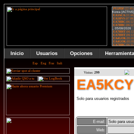
Inicio
Usuarios
Opciones
Herramient
Visitas:
299
EA5KCY
Solo para usuarios registrados
E-mail:
Solo para usua
Web: