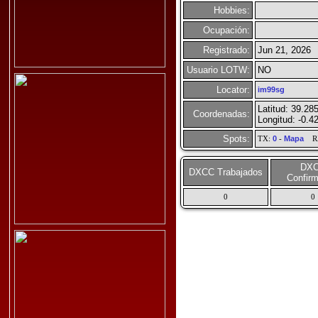
Hobbies:
Ocupación:
Registrado:
Jun 21, 2026
Usuario LOTW:
NO
Locator:
im99sg
Latitud: 39.28
Coordenadas:
Longitud: -0.4
Spots:
TX:
0
-
Mapa
R
DX
DXCC Trabajados
Confir
0
0