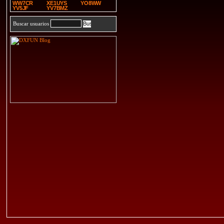
WW7CR
XE1UYS
YO8WW
YV5JF
YV7BMZ
Buscar usuarios