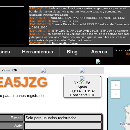
Buscar spot
ones
Herramientas
Blog
Acerca
Bú
Visitas:
526
EA5JZG
DXCC:
EA
+
Spain
CQ:
14
- ITU:
37
−
Continente:
EU
o para usuarios registrados
E-mail:
Solo para usuarios registrados
Web: