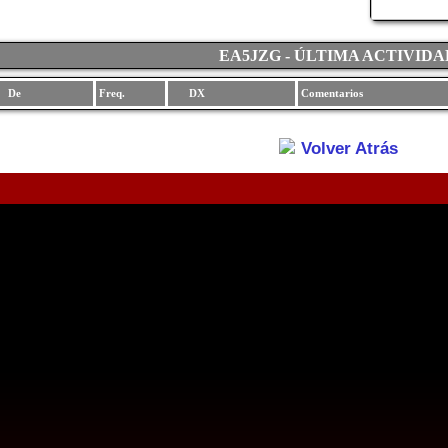
EA5JZG - ÚLTIMA ACTIVIDA
De
Freq.
DX
Comentarios
Volver Atrás