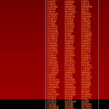
F5IUZ
F5MNW
F5PYJ
F6IGX
F8AVH
F8FLK
G4AHN
HB9DFG
HB9EPM
HI7OT
HJ4EAB
HK3O
HK3X
HK4OBA
I8QLS
IC8CQF
IK2WPZ
IK6FBB
IK7RVY
IN3UFW
IQ2AAH
IT9ETC
IT9FRX
IT9ILM
IT9IVN
IT9JNR
IT9KQV
IT9ZIL
IU0SRH
IU1LEB
IU1RZX
IU1TKR
IU1VXD
IU1VYR
IU2LSZ
IU2LVS
IU2UDB
IU3FBL
IU3GKJ
IU3GOU
IU3IIZ
IU3QWQ
IU4BCO
IU4SQE
IU5MPR
IU7EDX
IU7GRJ
IU7KQS
IU7TUX
IU8DSS
IU8HTR
IU8PML
IU8PYF
IU8SWY
IU8WPY
IV3IRO
IW0GTL
IW3IBK
IW6DRH
IZ0ADG
IZ0CBD
IZ0DHC
IZ0FYO
IZ2GTS
IZ2QDC
IZ3JYY
IZ5IOF
IZ5OPW
IZ5SAX
IZ6WRI
IZ7UIU
IZ8DFO
IZ8GEL
IZ8QNS
IZ8STJ
KB2SXT
KC3UTT
KP4AF
KP4JFR
KP4JJO
KP4JRS
LU1EEP
LU1EJK
LU1HLH
LU3ETM
LU5FMZ
LU6YR
LU9EAE
LW8DLF
M0MNG
N2PNY
N4QS
NP3DM
NP3O
NP4AC
OA4DVC
OE5GTE
OH0WW
OH1PH
OK1TNM
OK1UOZ
OM4AB
OM4CW
ON3RV
ON4MIC
ON4ROL
ON4RSX
ON9AT
OS5U
OZ1KZX
OZ2LC
OZ3AT
PA3CWN
PA3DP
PD7JVW
PU2USM
PY2ARA
PY2CY
PY2DV
PY2FDC
PY2FZ
PY2XL
PY4LI
PY5FO
RA3QOP
S52BT
S57EN
SP3UR
SP4DNX
SP5BKA
SP6DR
SP7NHS