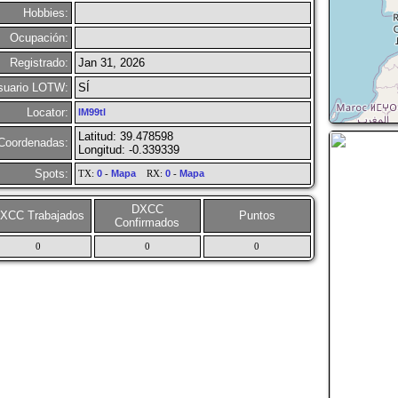
Hobbies:
Ocupación:
Registrado:
Jan 31, 2026
suario LOTW:
SÍ
Locator:
IM99tl
Latitud: 39.478598
Coordenadas:
Longitud: -0.339339
Spots:
TX:
0
-
Mapa
RX:
0
-
Mapa
DXCC
XCC Trabajados
Puntos
Confirmados
0
0
0