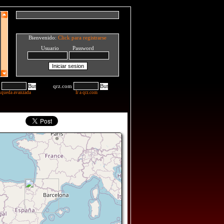
Bienvenido:
Click para registrarse
Usuario Password
qrz.com
squeda avanzada
Ir a qrz.com