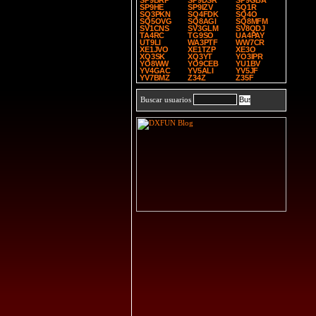
SP9BRP
SP9DSR
SP9GBA
SP9HE
SP9IZV
SQ1R
SQ3PKN
SQ4FDK
SQ4O
SQ5OVG
SQ8AGI
SQ8MFM
SV1CNS
SV3GLM
SV8QDJ
TA4RC
TG9SO
UA4PAY
UT9LI
WA3PTF
WW7CR
XE1JVO
XE1TZP
XE3O
XQ3SK
XQ3YT
YO3IPR
YO8WW
YO9CEB
YU1BV
YV4GAC
YV5ALI
YV5JF
YV7BMZ
Z34Z
Z35F
Buscar usuarios