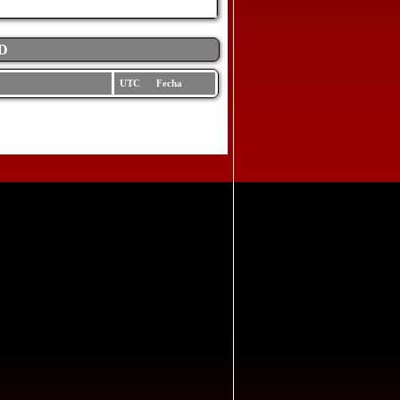
D
UTC Fecha