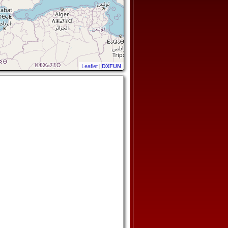
Leaflet
|
DXFUN