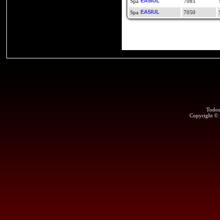
EA5IUL
7085
EA5IUL
7050
Todos
Copyright ©