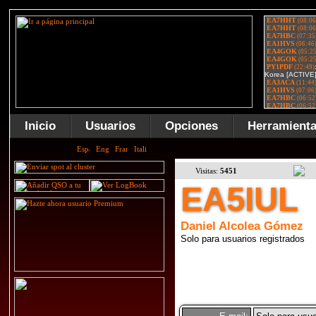
Inicio
Usuarios
Opciones
Herramient
Visitas:
5451
EA5IUL
Daniel Alcolea Gómez
Solo para usuarios registrados