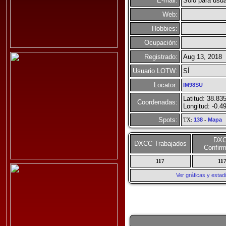
E-mail:
Solo para usua
Web:
Hobbies:
Ocupación:
Registrado:
Aug 13, 2018
Usuario LOTW:
SÍ
Locator:
IM98SU
Latitud: 38.83
Coordenadas:
Longitud: -0.4
Spots:
TX:
138
-
Mapa
DX
DXCC Trabajados
Confir
117
11
Ver gráficas y esta