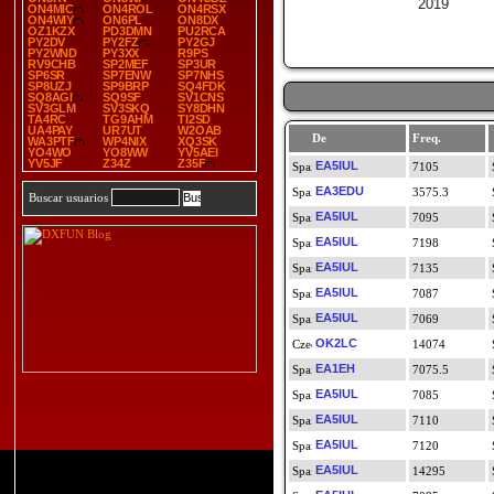
2019
ON4MIC
ON4ROL
ON4RSX
ON4WIY
ON6PL
ON8DX
OZ1KZX
PD3DMN
PU2RCA
PY2DV
PY2FZ
PY2GJ
PY2WND
PY3XX
R9PS
RV9CHB
SP2MEF
SP3UR
SP6SR
SP7ENW
SP7NHS
SP8UZJ
SP9BRP
SQ4FDK
SQ8AGI
SQ9SF
SV1CNS
SV3GLM
SV3SKQ
SY8DHN
TA4RC
TG9AHM
TI2SD
UA4PAY
UR7UT
W2OAB
De
Freq.
WA3PTF
WP4NIX
XQ3SK
YO4WO
YO8WW
YV5AEI
YV5JF
Z34Z
Z35F
EA5IUL
7105
EA3EDU
3575.3
Buscar usuarios
EA5IUL
7095
EA5IUL
7198
EA5IUL
7135
EA5IUL
7087
EA5IUL
7069
OK2LC
14074
EA1EH
7075.5
EA5IUL
7085
EA5IUL
7110
EA5IUL
7120
EA5IUL
14295