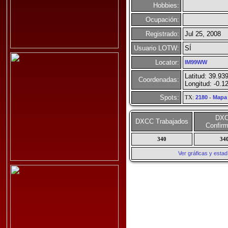
Hobbies:
Ocupación:
Registrado:
Jul 25, 2008
Usuario LOTW:
SÍ
Locator:
IM99WW
Latitud: 39.93
Coordenadas:
Longitud: -0.1
Spots:
TX:
2180
-
Mapa
DX
DXCC Trabajados
Confir
340
34
Ver gráficas y esta