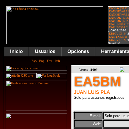
Inicio
Usuarios
Opciones
Herramient
Visitas:
11009
EA5BM
JUAN LUIS PLA
Solo para usuarios registrados
E-mail:
Solo para usua
Web: