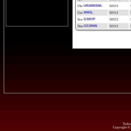
UR2680SWL
50313
WW1L
50313
GS0IYP
50313
OZ1BNN
50313
Todos
Copyright ©