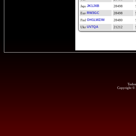
JK1JXB
28498
RW3GC
28498
OH1LWZ/M
28480
UV7QA
21212
Todos
Copyright ©