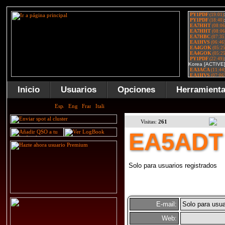
Inicio
Usuarios
Opciones
Herramient
Visitas:
261
EA5ADT
Solo para usuarios registrados
E-mail:
Solo para usua
Web: