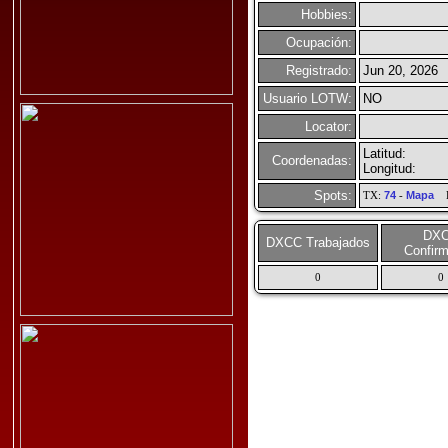
Hobbies:
Ocupación:
Registrado:
Jun 20, 2026
Usuario LOTW:
NO
Locator:
Latitud:
Coordenadas:
Longitud:
Spots:
TX:
74
-
Mapa
R
DX
DXCC Trabajados
Confir
0
0