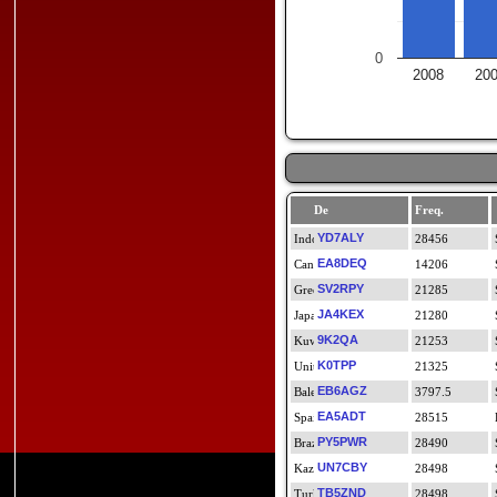
0
2008
20
De
Freq.
YD7ALY
28456
EA8DEQ
14206
SV2RPY
21285
JA4KEX
21280
9K2QA
21253
K0TPP
21325
EB6AGZ
3797.5
EA5ADT
28515
PY5PWR
28490
UN7CBY
28498
TB5ZND
28498