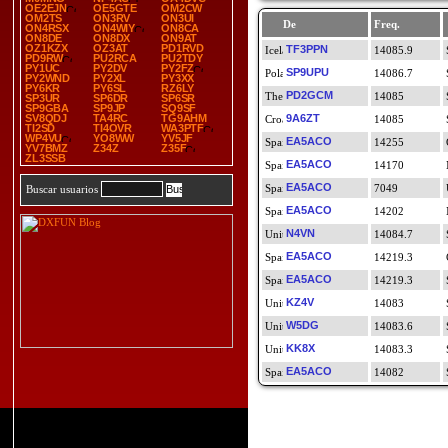
OE2EJN
OE5GTE
OM2CW
OM2TS
ON3RV
ON3UI
De
Freq.
ON4RSX
ON4WIY
ON8CA
ON8DE
ON8DX
ON9AT
OZ1KZX
OZ3AT
PD1RVD
TF3PPN
14085.9
PD9RW
PU2RCA
PU2TDY
PY1UC
PY2DV
PY2FZ
SP9UPU
14086.7
PY2WND
PY2XL
PY3XX
PY6KR
PY6SL
RZ6LY
PD2GCM
14085
SP3UR
SP6DR
SP6SR
SP9GBA
SP9JP
SQ9SF
SV8QDJ
TA4RC
TG9AHM
9A6ZT
14085
TI2SD
TI4OVR
WA3PTF
WP4VU
YO8WW
YV5JF
EA5ACO
14255
YV7BMZ
Z34Z
Z35F
ZL3SSB
EA5ACO
14170
EA5ACO
7049
Buscar usuarios
EA5ACO
14202
N4VN
14084.7
EA5ACO
14219.3
EA5ACO
14219.3
KZ4V
14083
W5DG
14083.6
KK8X
14083.3
EA5ACO
14082