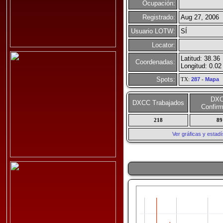
Ocupación:
Registrado:
Aug 27, 2006
Usuario LOTW:
SÍ
Locator:
Latitud: 38.36
Coordenadas:
Longitud: 0.02
Spots:
TX:
287
-
Mapa
DX
DXCC Trabajados
Confir
218
89
Ver gráficas y esta