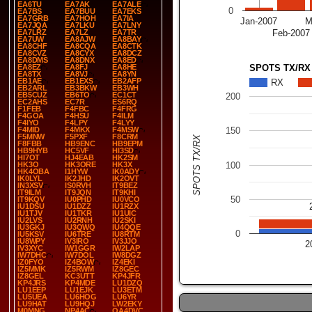
EA6TU
EA7AK
EA7ALE
0
EA7BS
EA7BUU
EA7EKS
EA7GRB
EA7HOH
EA7IA
Jan-2007
M
EA7JQA
EA7LKU
EA7LNY
EA7LRZ
EA7LZ
EA7TR
Feb-2007
EA7UW
EA8AJW
EA8BAY
EA8CHF
EA8CQA
EA8CTK
EA8CVZ
EA8CYX
EA8DCZ
EA8DMS
EA8DNX
EA8ED
SPOTS TX/RX
EA8EZ
EA8FJ
EA8HE
EA8TX
EA8VJ
EA8YN
EB1AE
EB1EXS
EB2AFP
RX
EB2ARL
EB3BKW
EB3WH
EB5CUZ
EB6TO
EC1CT
200
EC2AHS
EC7R
ES6RQ
F1FEB
F4FBC
F4FRG
F4GOA
F4HSU
F4ILM
F4IYO
F4LPY
F4LYY
F4MID
F4MKX
F4MSW
150
F5MNW
F5PXF
F8CRM
SPOTS TX/RX
F8FBB
HB9ENC
HB9EPM
HB9HYB
HC5VF
HI3SD
HI7OT
HJ4EAB
HK2SM
100
HK3O
HK3ORE
HK3X
HK4OBA
I1HYW
IK0ADY
IK0LYL
IK2JHD
IK2OVT
IN3XSV
IS0RVH
IT9BEZ
IT9ILM
IT9JQN
IT9KHI
50
IT9KQV
IU0PHD
IU0VCO
IU1DSU
IU1DZZ
IU1RZX
IU1TJV
IU1TKR
IU1UIC
IU2LVS
IU2RNH
IU2SKI
IU3GKJ
IU3QWQ
IU4QQE
0
IU5KSV
IU6TRE
IU8RTM
IU8WPY
IV3IRO
IV3JJO
2
IV3XYC
IW1GGR
IW2LAP
IW7DHC
IW7DOL
IW8DGZ
IZ0FYO
IZ4BOW
IZ4EKI
IZ5MMK
IZ5RWM
IZ8GEC
IZ8GEL
KC3UTT
KP4JFR
KP4JRS
KP4MDE
LU1DZQ
LU1EEP
LU1EJK
LU3ETM
LU5UEA
LU6HOG
LU6YR
LU9HAT
LU9HQJ
LW2EKY
M0MNG
NP4AC
OA4DVC