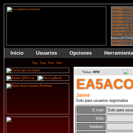
Inicio
Usuarios
Opciones
Herramient
Visitas:
4090
EA5AC
Jaime
Solo para usuarios registrados
E-mail:
Solo para usua
Web:
Hobbies: