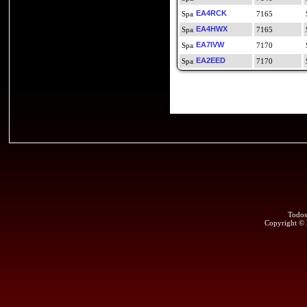
EA4RCK
7165
EA4HWX
7165
EA7IVW
7170
EA2EED
7170
Todos
Copyright ©