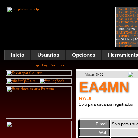
Inicio
Usuarios
Opciones
Herramient
Visitas:
3492
EA4MN
RAUL
Solo para usuarios registrados
E-mail:
Solo para usua
Web: