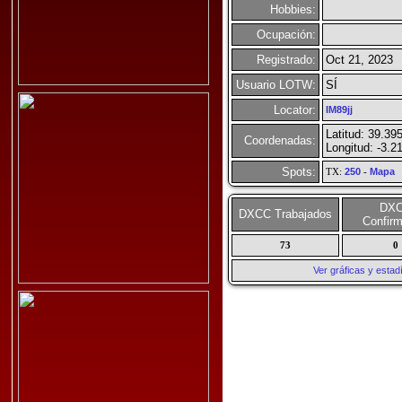
Hobbies:
Ocupación:
Registrado:
Oct 21, 2023
Usuario LOTW:
SÍ
Locator:
IM89jj
Latitud: 39.39
Coordenadas:
Longitud: -3.2
Spots:
TX:
250
-
Mapa
DX
DXCC Trabajados
Confir
73
0
Ver gráficas y esta