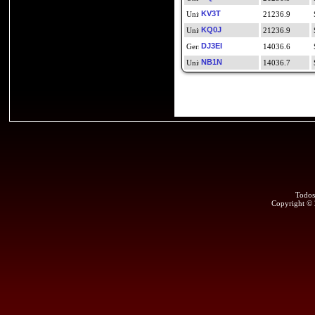
KV3T
21236.9
KQ0J
21236.9
DJ3EI
14036.6
NB1N
14036.7
Todos
Copyright ©