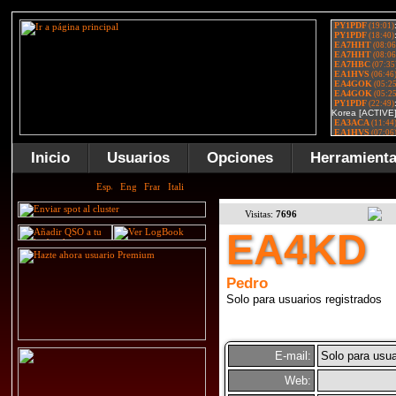
Inicio
Usuarios
Opciones
Herramient
Visitas:
7696
EA4KD
Pedro
Solo para usuarios registrados
E-mail:
Solo para usua
Web: