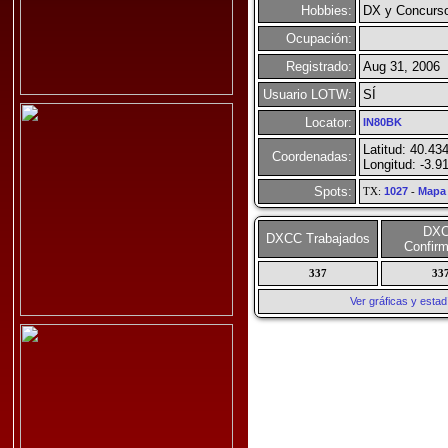
Hobbies:
DX y Concurs
Ocupación:
Registrado:
Aug 31, 2006
Usuario LOTW:
SÍ
Locator:
IN80BK
Latitud: 40.43
Coordenadas:
Longitud: -3.9
Spots:
TX:
1027
-
Mapa
DX
DXCC Trabajados
Confir
337
33
Ver gráficas y esta