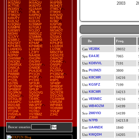
IK5ZWU
IK6AQU
IK6FBB
2003
2
IK7TVE
IK8DYD
IN3HOT
IN3XSV
IQ2AAH
IT9ECY
IT9ETC
IT9ILM
IT9KHI
IT9KQV
IU0PXQ
IU0QVQ
IU0UYY
IU1TJV
IU1TKR
IU2LSZ
IU2LVS
IU3IIZ
IU3QNU
IU3WNP
IU5FVB
IU5MPR
IU7GRJ
IU8FUL
IU8SWY
IV3JJO
IW3AOT
IW3HV
IW8DGZ
IZ0FYO
IZ3JYY
IZ5MMK
IZ5SAX
IZ6BRJ
IZ7WMM
IZ8DFO
De
Freq.
KB2SXT
KP4AF
KP4JFR
KP4JRS
KP4MDE
LU1EHX
VE2BK
LU6HOG
LU6YR
LU7MC
28032
LU9MA
LZ3FY
MI5CFM
N2PNY
NA4DX
OE5GTE
EA4JE
7065
OH0WW
OH1PH
OM4CW
ON3QN
ON3RV
ON4MIC
KD8VVL
7191
ON4RSX
ON4WIY
ON5PU
ON8CA
ON8DE
OZ2LC
PU2MZI
3800
OZ3AT
PU4JOE
PU7FPV
PW8BR
PY1CH
PY2BZW
PY2DV
PY2FZ
PY2WND
K8CMR
14216
PY2XL
PY3XX
R9PS
S57EN
SP3UR
SP4BP
KG5FZ
7199
SP7ENW
SP7NHS
SP8BDF
SP9BRP
SP9JP
SP9MST
K8CMR
14213
SQ3PKN
SQ5OVG
SQ7FZR
SQ8AGI
SQ9SF
SV1CNS
SV3GLM
TA4RC
TG9AHM
VE5NEC
14216
UA4APC
UA4PAY
UW5ZM
W2OAB
WA3PTF
WP4NIX
WB4OZM
14199
WW7CR
YO3IPR
YO8WW
YT1HA
YU7BJ
YV5JF
2M0YIO
14199
YV5VGA
YV7BMZ
Z34Z
Z35F
Z35W
N7PB
14213.8
Buscar usuarios
UA4NDX
1840
KI6QDH
14205