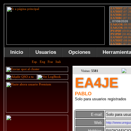
Inicio
Usuarios
Opciones
Herramient
Visitas:
5581
EA4JE
PABLO
Solo para usuarios registrados
E-mail:
Solo para usua
Web:
http://www.uregu
Hobbies:
RADIOAFICIO