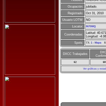
Ocupación:
jubilado.
Registrado:
Oct 31, 2010
Usuario LOTW:
NO
Locator:
IN70WQ
Latitud: 40.67
Coordenadas:
Longitud: -4.0
Spots:
TX:
1
-
Mapa
R
DX
DXCC Trabajados
Confir
62
60
Ver gráficas y esta