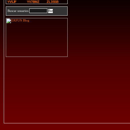
YV5JF
YV7BMZ
ZL3SSB
Buscar usuarios