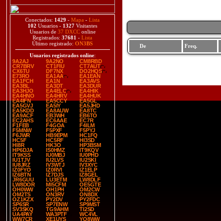
Conectados:
1429
-
Mapa
-
Lista
102
Usuarios -
1327
Visitantes
Usuarios de
37 DXCC
online
Registrados:
37681
-
Lista
Último registrado:
ON3BS
De
Freq.
Usuarios registrados online
:
9A2AJ
9A2NO
CM8RBD
CR7BRV
CT1FIU
CT7AUT
CX6TU
DF7NX
DO2HQS
E73RO
EA1AA
EA1EAN
EA1FCH
EA1N
EA3AVS
EA3BL
EA3DT
EA3DUR
EA3HJO
EA4ELC
EA4HIK
EA4HNO
EA4HRV
EA4HUK
EA4IFN
EA5CCY
EA5GL
EA5GVJ
EA5IY
EA5JHD
EA5KDD
EA8AUW
EA8TC
EA9ACF
EB3WH
EB6TO
EC2AHS
EC6AAE
EC7R
F1FEB
F4GOA
F4ILM
F5MNW
F5PXF
F5PYJ
F6JWR
HB9EPM
HC1FQ
HC5F
HC5RF
HI3SD
HI8R
HK3O
HP3BSM
HP6DJA
IS0HMZ
IT9KQV
IT9KSS
IU0MBJ
IU0PHD
IU1TJV
IU2LVS
IU2SKI
IU8JRZ
IV3WTJ
IV3XYC
IZ0FYO
IZ0RVI
IZ1ELP
IZ6BTN
IZ7DJS
IZ8GEL
JR6GUU
LU3ETM
LW8DLF
LW8DOR
MI5CFM
OE5GTE
OH0WW
OH1PH
OM2CW
OM2TS
ON3RV
ON8DX
OZ1KZX
PY2DV
PY2FDC
SP6SR
SP7ENW
SP9MST
SV3SKQ
TG9AHM
TI2SD
UA4PAY
WA3PTF
WC4VL
WW7CR
XE1UYS
YO8WW