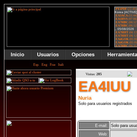
Inicio
Usuarios
Opciones
Herramient
Visitas:
285
EA4IUU
Nuria
Solo para usuarios registrados
E-mail:
Solo para usua
Web: