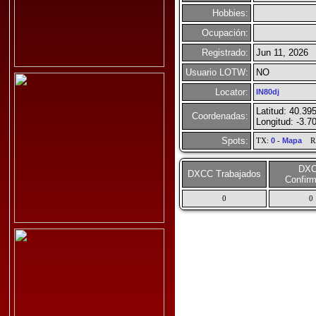
Hobbies:
Ocupación:
Registrado:
Jun 11, 2026
Usuario LOTW:
NO
Locator:
IN80dj
Latitud: 40.39
Coordenadas:
Longitud: -3.7
Spots:
TX:
0
-
Mapa
R
DX
DXCC Trabajados
Confir
0
0