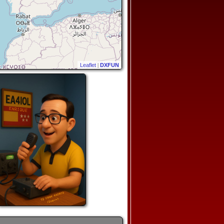
Leaflet
|
DXFUN