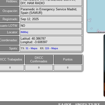
Hobbies:
DIY, HAM RADIO
Paramedic in Emergency Service Madrid,
Ocupación:
Spain (SAMUR)
Registrado:
Sep 12, 2025
suario LOTW:
NO
Locator:
IN80ej
Latitud: 40.386787
Coordenadas:
Longitud: -3.608397
Spots:
TX:
31
-
Mapa
RX:
115
-
Mapa
DXCC
XCC Trabajados
Puntos
Confirmados
0
0
0
EA4IOL - SPOTS TX/RX