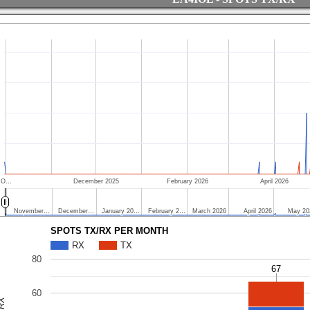
O…
December 2025
February 2026
April 2026
November…
November…
December…
December…
January 20…
January 20…
February 2…
February 2…
March 2026
March 2026
April 2026
April 2026
May 20
May 20
SPOTS TX/RX PER MONTH
RX
TX
80
67
67
60