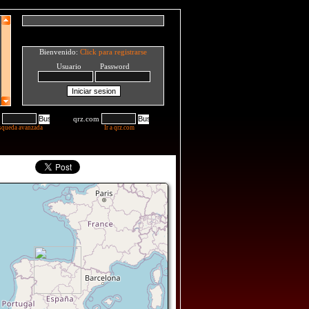
Bienvenido:
Click para registrarse
Usuario Password
qrz.com
squeda avanzada
Ir a qrz.com