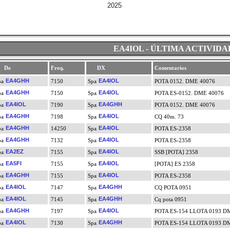
2025
EA4IOL - ÚLTIMA ACTIVIDA
De
Freq.
DX
Comentarios
EA4GHH
EA4IOL
7150
POTA 0152. DME 40076
EA4GHH
EA4IOL
7150
POTA ES-0152. DME 40076
EA4IOL
EA4GHH
7190
POTA 0152. DME 40076
EA4GHH
EA4IOL
7198
CQ 40m. 73
EA4GHH
EA4IOL
14250
POTA ES-2358
EA4GHH
EA4IOL
7132
POTA ES-2358
EA2EZ
EA4IOL
7155
SSB [POTA] 2358
EA5FI
EA4IOL
7155
[POTA] ES 2358
EA4GHH
EA4IOL
7155
POTA ES-2358
EA4IOL
EA4GHH
7147
CQ POTA 0951
EA4IOL
EA4GHH
7145
Cq pota 0951
EA4GHH
EA4IOL
7197
POTA ES-154 LLOTA 0193 D
EA4IOL
EA4GHH
7130
POTA ES-154 LLOTA 0193 D