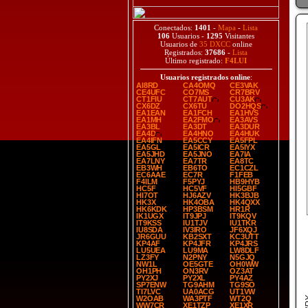
Conectados:
1401
-
Mapa
-
Lista
106
Usuarios -
1295
Visitantes
Usuarios de
35 DXCC
online
Registrados:
37686
-
Lista
Último registrado:
F4LUI
Usuarios registrados online
:
AI8RD
CA4OMQ
CE3VAK
CE4UFC
CO7MS
CR7BRV
CT1FIU
CT7AUT
CU3AK
CX6DZ
CX6TU
DO2HQS
EA1EAN
EA1FCH
EA1HVS
EA1MH
EA2FMO
EA3AVS
EA3BL
EA3DT
EA3DUR
EA4D
EA4HNO
EA4HUK
EA4IFN
EA5CCY
EA5FPL
EA5GL
EA5ICR
EA5IYX
EA5JHD
EA5JNO
EA7IA
EA7LNY
EA7TR
EA8TC
EB3WH
EB6TO
EC1CZL
EC6AAE
EC7R
F1FEB
F4ILM
F5PYJ
HB9HYB
HC5F
HC5VF
HI5GBF
HI7OT
HJ6AZV
HK3BJB
HK3X
HK4OBA
HK4QXX
HK6KDK
HP3BSM
HR1R
IK1UGX
IT9JPJ
IT9KQV
IT9KSS
IU1TJV
IU1TKR
IU8SDA
IV3IRO
JF6XQJ
JR6GUU
KB2SXT
KC3UTT
KP4AF
KP4JFR
KP4JRS
LU5UEA
LU9MA
LW8DLF
LZ3FY
N2PNY
N5GJQ
NW1L
OE5GTE
OH0WW
OH1PH
ON3RV
OZ3AT
PY2XJ
PY2XL
PY4AZ
SP7ENW
TG9AHM
TG9SO
TI7LVC
UA0ACG
UT1VW
W2OAB
WA3PTF
WT2Q
WW7CR
XE1TZP
XE1XR