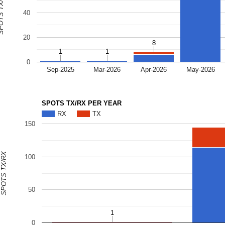
S TX/RX
40
20
8
8
1
1
1
1
0
Sep-2025
Mar-2026
Apr-2026
May-2026
SPOTS TX/RX PER YEAR
RX
TX
150
SPOTS TX/RX
100
50
1
1
0