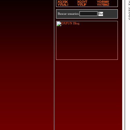
SPOT
XQ3SK
XQ3YT
YO8WW
YV5ALI
YV5JF
YV7BMZ
Buscar usuarios