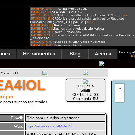
Buscar spot
ones
Herramientas
Blog
Acerca
Bú
Visitas:
1210
EA4IOL
DXCC:
EA
+
Spain
CQ:
14
- ITU:
37
rique
−
Continente:
EU
o para usuarios registrados
E-mail:
Solo para usuarios registrados
Web:
https://www.qrz.com/db/EA4IOL
PHOTOGRAPHY, FLAMENCO GUITAR,