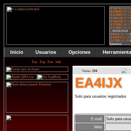
Inicio
Usuarios
Opciones
Herramient
Visitas:
294
EA4IJX
Solo para usuarios registrados
E-mail:
Solo para usua
Web: