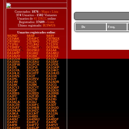
Conectados:
1876
-
Mapa
-
Lista
374
Usuarios -
1502
Visitantes
Usuarios de
41 DXCC
online
Registrados:
37689
-
Lista
Último registrado:
IU3WUS
De
Freq.
Usuarios registrados online
:
9A2NO
9A5B
9A9Y
CE3VAK
CE4UFC
CR7BQX
CR7BRV
CS7BPO
CT1BSC
CT1FIU
CT1JHU
CT2JYX
CT2KBY
CT7AUT
DC5SWL
DO2HQS
DO2SHJ
EA1AA
EA1AHP
EA1AIQ
EA1ARJ
EA1AUO
EA1BA
EA1CEZ
EA1COA
EA1DMP
EA1DU
EA1EAN
EA1EAU
EA1EAV
EA1EFW
EA1FCH
EA1FDE
EA1FE
EA1FVI
EA1GKP
EA1GYA
EA1HJE
EA1HKC
EA1HLK
EA1HTF
EA1HUO
EA1HVS
EA1IT
EA1OX
EA1PG
EA1PZV
EA1UY
EA1VM
EA1ZX
EA2ADR
EA2AK
EA2BK
EA2CG
EA2CYJ
EA2CYT
EA2DBP
EA2DP
EA2DT
EA2DUX
EA2EBS
EA2EED
EA2ERB
EA2FC
EA2FJD
EA2HK
EA2KY
EA2TW
EA2XG
EA3ACA
EA3AJ
EA3BL
EA3CZR
EA3DFC
EA3DT
EA3GAT
EA3HER
EA3HJO
EA3HLM
EA3HZC
EA3IEK
EA3IKA
EA3JHT
EA3JJN
EA4AKC
EA4BDI
EA4D
EA4DIZ
EA4DWJ
EA4EQF
EA4FH
EA4FLZ
EA4FN
EA4FR
EA4FTV
EA4FVT
EA4GHH
EA4GJP
EA4GOK