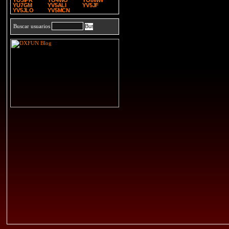
YO3IPR
YO4WO
YO8WW
YU7GM
YV5ALI
YV5JF
YV5JLO
YV5MCN
Buscar usuarios