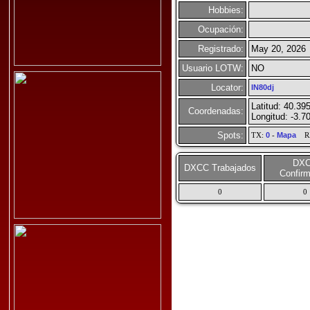
Hobbies:
Ocupación:
Registrado:
May 20, 2026
Usuario LOTW:
NO
Locator:
IN80dj
Latitud: 40.39
Coordenadas:
Longitud: -3.7
Spots:
TX:
0
-
Mapa
R
DX
DXCC Trabajados
Confir
0
0