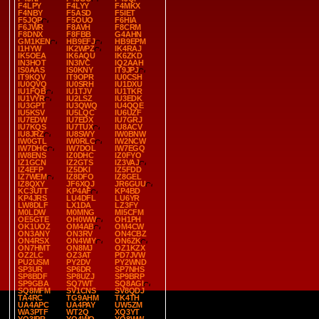
F4LPY
F4LYY
F4MKX
F4NBY
F5ASD
F5IET
F5JQP
F5OUO
F6HIA
F6JWR
F8AVH
F8CRM
F8DNX
F8FBB
G4AHN
GM1KEN
HB9EFJ
HB9EPM
I1HYW
IK2WPZ
IK4RAJ
IK5OEA
IK6AQU
IK6ZKD
IN3HOT
IN3IVC
IQ2AAH
IS0AAS
IS0KNY
IT9JPJ
IT9KQV
IT9OPR
IU0CSH
IU0QVQ
IU0SRH
IU1DXU
IU1FQB
IU1TJV
IU1TKR
IU1VYR
IU2LSZ
IU3EDK
IU3GPT
IU3QWQ
IU4QQE
IU5KSV
IU5LQC
IU6UZF
IU7EDW
IU7EDX
IU7GRJ
IU7KQS
IU7TUX
IU8ACV
IU8JRZ
IU8SWY
IW0BNW
IW0GTL
IW0RLC
IW2NCW
IW7DHC
IW7DOL
IW7EGQ
IW8ENS
IZ0DHC
IZ0FYO
IZ1GCN
IZ2GTS
IZ3VAJ
IZ4EFP
IZ5DKI
IZ5FDD
IZ7WEM
IZ8DFO
IZ8GEL
IZ8QXY
JF6XQJ
JR6GUU
KC3UTT
KP4AF
KP4BD
KP4JRS
LU4DFL
LU6YR
LW8DLF
LX1DA
LZ3FY
M0LDW
M0MNG
MI5CFM
OE5GTE
OH0WW
OH1PH
OK1UOZ
OM4AB
OM4CW
ON3ANY
ON3RV
ON4CBZ
ON4RSX
ON4WIY
ON6ZK
ON7HMT
ON8MJ
OZ1KZX
OZ2LC
OZ3AT
PD7JVW
PU2USM
PY2DV
PY2WND
SP3UR
SP6DR
SP7NHS
SP8BDF
SP8UZJ
SP9BRP
SP9GBA
SQ7WT
SQ8AGI
SQ8MFM
SV1CNS
SV8QDJ
TA4RC
TG9AHM
TK4TH
UA4APC
UA4PAY
UW5ZM
WA3PTF
WT2Q
XQ3YT