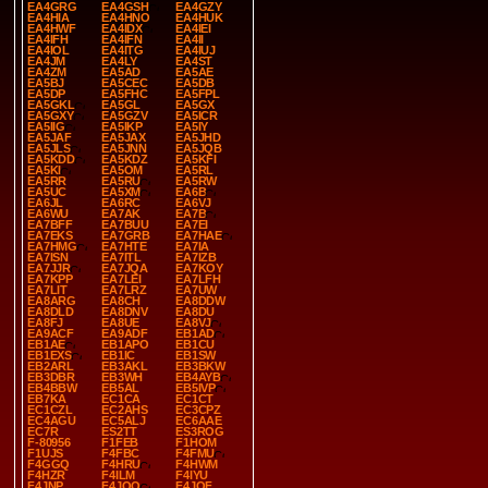
EA4GRG
EA4GSH
EA4GZY
EA4HIA
EA4HNO
EA4HUK
EA4HWF
EA4IDX
EA4IEI
EA4IFH
EA4IFN
EA4II
EA4IOL
EA4ITG
EA4IUJ
EA4JM
EA4LY
EA4ST
EA4ZM
EA5AD
EA5AE
EA5BJ
EA5CEC
EA5DB
EA5DP
EA5FHC
EA5FPL
EA5GKL
EA5GL
EA5GX
EA5GXY
EA5GZV
EA5ICR
EA5IIG
EA5IKP
EA5IY
EA5JAF
EA5JAX
EA5JHD
EA5JLS
EA5JNN
EA5JQB
EA5KDD
EA5KDZ
EA5KFI
EA5KI
EA5OM
EA5RL
EA5RR
EA5RU
EA5RW
EA5UC
EA5XM
EA6B
EA6JL
EA6RC
EA6VJ
EA6WU
EA7AK
EA7B
EA7BFF
EA7BUU
EA7EI
EA7EKS
EA7GRB
EA7HAE
EA7HMG
EA7HTE
EA7IA
EA7ISN
EA7ITL
EA7IZB
EA7JJR
EA7JQA
EA7KOY
EA7KPP
EA7LEI
EA7LFH
EA7LIT
EA7LRZ
EA7UW
EA8ARG
EA8CH
EA8DDW
EA8DLD
EA8DNV
EA8DU
EA8FJ
EA8UE
EA8VJ
EA9ACF
EA9ADF
EB1AD
EB1AE
EB1APO
EB1CU
EB1EXS
EB1IC
EB1SW
EB2ARL
EB3AKL
EB3BKW
EB3DBR
EB3WH
EB4AYB
EB4BBW
EB5AL
EB5IVP
EB7KA
EC1CA
EC1CT
EC1CZL
EC2AHS
EC3CPZ
EC4AGU
EC5ALJ
EC6AAE
EC7R
ES2TT
ES3ROG
F-80956
F1FEB
F1HOM
F1UJS
F4FBC
F4FMU
F4GGQ
F4HRU
F4HWM
F4HZR
F4ILM
F4IYU
F4JNP
F4JOO
F4JQF