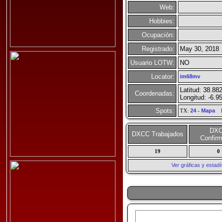
Web:
Hobbies:
Ocupación:
Registrado:
May 30, 2018
Usuario LOTW:
NO
Locator:
im68mv
Latitud: 38.88
Coordenadas:
Longitud: -6.9
Spots:
TX:
24
-
Mapa
R
DX
DXCC Trabajados
Confir
19
0
Ver gráficas y esta