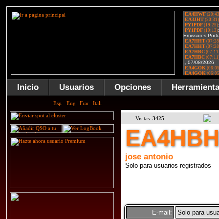
Inicio
Usuarios
Opciones
Herramient
Visitas:
3425
EA4HB
jose antonio
Solo para usuarios registrados
E-mail:
Solo para usua