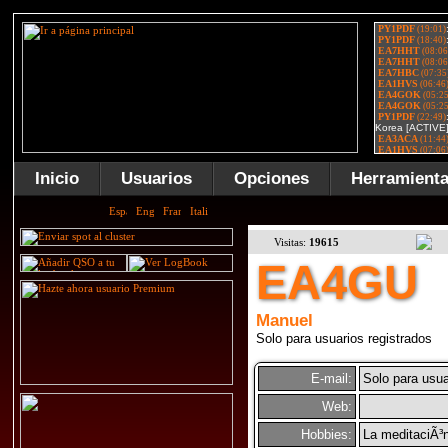
Inicio
Usuarios
Opciones
Herramient
Visitas:
19615
EA4GU
Manuel
Solo para usuarios registrados
E-mail:
Solo para usua
Web:
Hobbies:
La meditaciÃ³