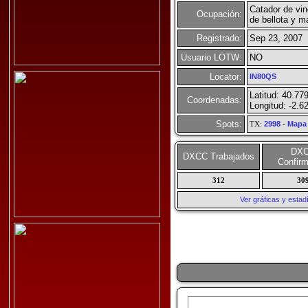
Catador de vin
Ocupación:
de bellota y ma
Registrado:
Sep 23, 2007
Usuario LOTW:
NO
Locator:
IN80QS
Latitud: 40.77
Coordenadas:
Longitud: -2.6
Spots:
TX:
2998
-
Mapa
DX
DXCC Trabajados
Confir
312
30
Ver gráficas y esta