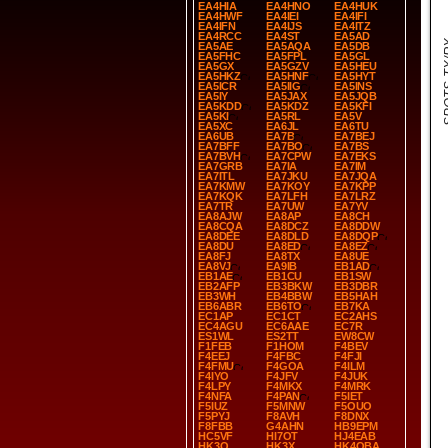
EA4HIA
EA4HNO
EA4HUK
EA4HWF
EA4IEI
EA4IFI
EA4IFN
EA4IJS
EA4ITZ
EA4RCC
EA4ST
EA5AD
SPOT
EA5AE
EA5AQA
EA5DB
EA5FHC
EA5FPL
EA5GL
EA5GX
EA5GZV
EA5HEU
EA5HKZ
EA5HNF
EA5HYT
EA5ICR
EA5IIG
EA5INS
EA5IY
EA5JAX
EA5JQB
EA5KDD
EA5KDZ
EA5KFI
EA5KI
EA5RL
EA5V
EA5XC
EA6JL
EA6TU
EA6UB
EA7B
EA7BEJ
EA7BFF
EA7BO
EA7BS
EA7BVH
EA7CPW
EA7EKS
EA7GRB
EA7IA
EA7IM
EA7ITL
EA7JKU
EA7JQA
EA7KMW
EA7KOY
EA7KPP
EA7KQK
EA7LFH
EA7LRZ
EA7TR
EA7UW
EA7YV
EA8AJW
EA8AP
EA8CH
EA8CQA
EA8DCZ
EA8DDW
EA8DEE
EA8DLD
EA8DQP
EA8DU
EA8ED
EA8EZ
EA8FJ
EA8TX
EA8UE
EA8VJ
EA9IB
EB1AD
EB1AE
EB1CU
EB1SW
EB2AFP
EB3BKW
EB3DBR
EB3WH
EB4BBW
EB5HAH
EB6ABR
EB6TO
EB7KA
EC1AP
EC1CT
EC2AHS
EC4AGU
EC6AAE
EC7R
ES1WL
ES2TT
EW8CW
F1FEB
F1HOM
F4BEV
F4EEJ
F4FBC
F4FJI
F4FMU
F4GOA
F4ILM
F4IYO
F4JFV
F4JUK
F4LPY
F4MKX
F4MRK
F4NFA
F4PAN
F5IET
F5IUZ
F5MNW
F5OUO
F5PYJ
F8AVH
F8DNX
F8FBB
G4AHN
HB9EPM
HC5VF
HI7OT
HJ4EAB
HK3O
HK3X
HK4OBA