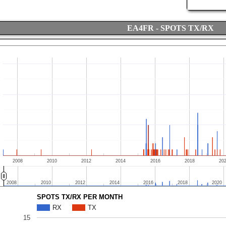
EA4FR - SPOTS TX/RX
2008
2010
2012
2014
2016
2018
20
2008
2008
2010
2010
2012
2012
2014
2014
2016
2016
2018
2018
2020
2020
SPOTS TX/RX PER MONTH
RX
TX
15