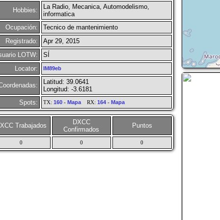
La Radio, Mecanica, Automodelismo,
Hobbies:
informatica
Ocupación:
Tecnico de mantenimiento
Registrado:
Apr 29, 2015
suario LOTW:
SÍ
Locator:
IM89eb
Latitud: 39.0641
Coordenadas:
Longitud: -3.6181
Spots:
TX:
160
-
Mapa
RX:
164
-
Mapa
DXCC
XCC Trabajados
Puntos
Confirmados
0
0
0