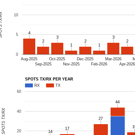
S TX/RX
10
4
4
5
3
3
3
3
2
2
2
2
2
2
1
1
1
1
0
Aug-2025
Oct-2025
Dec-2025
Mar-2026
M
Sep-2025
Nov-2025
Feb-2026
Apr-202
SPOTS TX/RX PER YEAR
RX
TX
60
44
44
SPOTS TX/RX
40
27
27
1
1
17
17
20
14
14