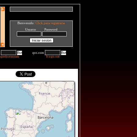
Bienvenido:
Click para registrarse
Usuario Password
qrz.com
squeda avanzada
Ir a qrz.com