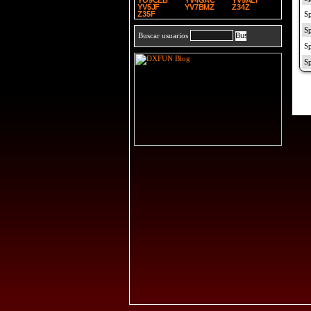
YO9CEB
YV4GAC
YV5ALI
YV5JF
YV7BMZ
Z34Z
Z35F
Buscar usuarios