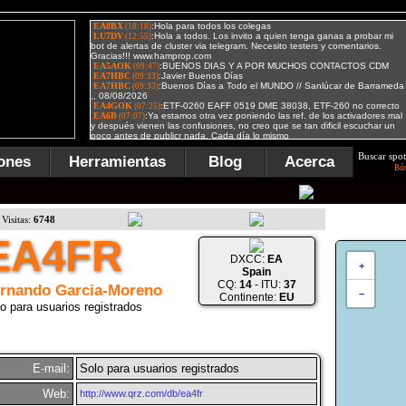
Buscar spot
ones
Herramientas
Blog
Acerca
Bú
Visitas:
6748
EA4FR
DXCC:
EA
+
Spain
CQ:
14
- ITU:
37
rnando Garcia-Moreno
−
Continente:
EU
o para usuarios registrados
E-mail:
Solo para usuarios registrados
Web:
http://www.qrz.com/db/ea4fr