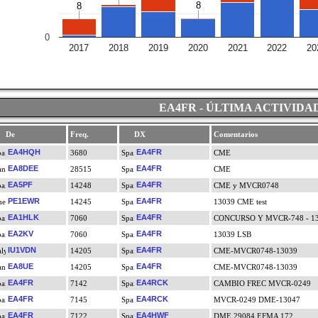
8
8
8
8
0
2017
2018
2019
2020
2021
2022
20
EA4FR - ÚLTIMA ACTIVIDA
De
Freq.
DX
Comentarios
EA4HQH
EA4FR
3680
CME
EA8DEE
EA4FR
28515
CME
EA5PF
EA4FR
14248
CME y MVCR0748
PE1EWR
EA4FR
14245
13039 CME test
EA1HLK
EA4FR
7060
CONCURSO Y MVCR-748 - 1
EA2KV
EA4FR
7060
13039 LSB
IU1VDN
EA4FR
14205
CME-MVCR0748-13039
EA8UE
EA4FR
14205
CME-MVCR0748-13039
EA4FR
EA4RCK
7142
CAMBIO FREC MVCR-0249
EA4FR
EA4RCK
7145
MVCR-0249 DME-13047
EA4FR
EA4HWF
7122
DME 29084 EFMA 172