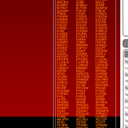
HK5JHY
I2IJW
I8QLS
IK2WPZ
IK4RAJ
IK4ZIF
IK7RVY
IK7TVE
IN3UFW
IQ2AAH
IT9FJC
IT9ILM
IT9IVN
IT9JPJ
IT9KQV
IT9OPR
IT9ZEO
IT9ZGW
IU0SRH
IU0VCO
IU1LEB
IU1RZX
IU1TKR
IU1VYR
IU2LSZ
IU2LVS
IU2UDB
IU3FBL
IU3GKJ
IU3GOU
IU3IIZ
IU3QNU
IU4BCO
IU4SQE
IU5JHK
IU6VHS
IU7EDX
IU7GRJ
IU7KQS
IU8DSS
IU8RIA
IU8SWY
IU8WPY
IV3IRO
IV3ZYB
IW0GTL
IW6DRH
IZ0ADG
IZ0DHC
IZ0FYO
IZ2LPT
IZ3GFT
IZ5IOF
IZ5OPW
IZ8GEL
IZ8QNS
IZ8STJ
KB2SXT
KC3UTT
KP4AF
KP4JFR
KP4JRS
LU1EJK
LU1HLH
LU3ETM
LU5FMZ
LU6YR
LU9EAE
LW1EUD
LW8DLF
M0MNG
MI5CFM
N2PNY
N4QS
NP3DM
NP3O
OE5GTE
OH0WW
OH1PH
OK1TNM
OM4CW
ON3RV
ON4RSX
ON7HMT
ON8CA
ON8DE
OZ1KZX
OZ2LC
OZ3AT
PA3CWN
PA3DP
PD7JVW
PR2AR
PU2USM
PY2CY
PY2DV
PY2FDC
PY2FZ
PY2TIM
PY4LI
PY5FO
S52BT
S57EN
SP3UR
SP4BP
SP4DNX
SP6SR
SP7NHS
SP9DSR
SP9GBA
SP9HE
SP9MST
SQ3PKN
SQ4FDK
SQ4O
SQ8AGI
SQ8MFM
SV1CNS
SV3GLM
SV8QDJ
TA4RC
TI3GB
UA4PAY
WA3PTF
XE1JVO
XE1TZP
XE3O
XQ3SK
XQ3YT
YO3IPR
YO4WO
YO8WW