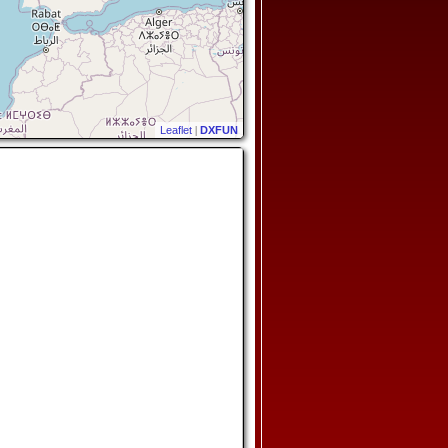
Leaflet
|
DXFUN