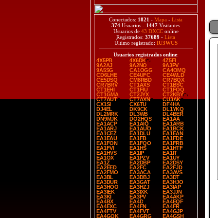
Conectados:
1821
-
Mapa
-
Lista
374
Usuarios -
1447
Visitantes
Usuarios de
43 DXCC
online
Registrados:
37689
-
Lista
Último registrado:
IU3WUS
Usuarios registrados online
:
4X5PB
4X6DK
4Z5FI
9A2AJ
9A2NO
9A3PV
9A5SG
CA1OGG
CA4OMQ
CD6LHE
CE4UFC
CE4WLD
CE5DSQ
CM8RBD
CR7BQX
CR7BRV
CT1AXS
CT1BSC
CT1EHI
CT1FIU
CT1FOQ
CT1GMA
CT2JYX
CT2KBY
CT7AUT
CT7AXN
CU3AK
CX1SI
CX6TU
DF4HA
DJ4EL
DK9CK
DL1YKQ
DL2MRK
DL3WB
DL4BER
DN9MJK
DO2HQS
EA1AA
EA1ACP
EA1AIQ
EA1ARB
EA1ARJ
EA1AUO
EA1BCK
EA1CEZ
EA1DLU
EA1EAN
EA1EAU
EA1FB
EA1FDE
EA1FON
EA1FQO
EA1FRB
EA1FVI
EA1HS
EA1HTF
EA1HVS
EA1IP
EA1IT
EA1OX
EA1PZV
EA1UY
EA1Z
EA2DBP
EA2DSY
EA2EED
EA2FC
EA2FJD
EA2FMO
EA3ACA
EA3AVS
EA3BL
EA3DBJ
EA3DT
EA3DUR
EA3GAT
EA3HJO
EA3HOO
EA3HZJ
EA3IAP
EA3IEK
EA3IXK
EA3JJN
EA3KI
EA3PV
EA4AKP
EA4BX
EA4D
EA4EQF
EA4EXC
EA4FN
EA4FR
EA4FTV
EA4FVT
EA4GJP
EA4GOK
EA4GRG
EA4GSH