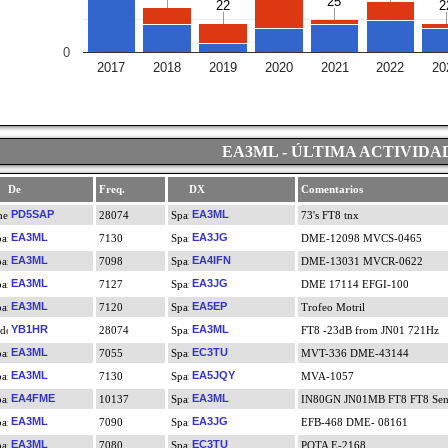
25
25
22
22
2
2
0
2017
2018
2019
2020
2021
2022
20
EA3ML - ÚLTIMA ACTIVIDA
De
Freq.
DX
Comentarios
PD5SAP
EA3ML
28074
73's FT8 tnx
EA3ML
EA3JG
7130
DME-12098 MVCS-0465
EA3ML
EA4IFN
7098
DME-13031 MVCR-0622
EA3ML
EA3JG
7127
DME 17114 EFGI-100
EA3ML
EA5EP
7120
Trofeo Motril
YB1HR
EA3ML
28074
FT8 -23dB from JN01 721Hz
EA3ML
EC3TU
7055
MVT-336 DME-43144
EA3ML
EA5JQY
7130
MVA-1057
EA4FME
EA3ML
10137
IN80GN JN01MB FT8 FT8 Sent:
EA3ML
EA3JG
7090
EFB-468 DME- 08161
EA3ML
EC3TU
7080
POTA E-2168