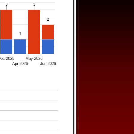
3
3
3
3
2
2
1
1
Dec-2025
May-2026
Apr-2026
Jun-2026