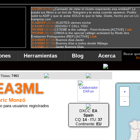
Buscar spot
ones
Herramientas
Blog
Acerca
Bú
Visitas:
7461
EA3ML
+
ric Monzó
−
o para usuarios registrados
DXCC:
EA
Spain
CQ:
14
- ITU:
37
Continente:
EU