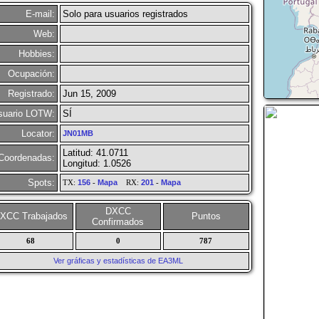
E-mail:
Solo para usuarios registrados
Web:
Hobbies:
Ocupación:
Registrado:
Jun 15, 2009
suario LOTW:
SÍ
Locator:
JN01MB
Latitud: 41.0711
Coordenadas:
Longitud: 1.0526
Spots:
TX:
156
-
Mapa
RX:
201
-
Mapa
DXCC
XCC Trabajados
Puntos
Confirmados
68
0
787
Ver gráficas y estadísticas de EA3ML