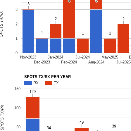
4
4
4
4
3
3
3
OTS TX/RX
2
2
2
2
2
1
1
1
1
1
1
1
0
Nov-2023
Jan-2024
Jul-2024
May-2025
Dec-2023
Feb-2024
Aug-2024
Jul-2025
SPOTS TX/RX PER YEAR
RX
TX
150
129
129
SPOTS TX/RX
100
49
49
39
39
50
34
34