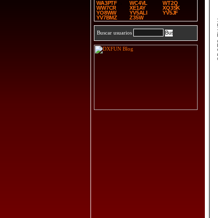
WA3PTF
WC4VL
WT2Q
WW7CR
XE1AY
XQ3SK
YO8WW
YV5ALI
YV5JF
YV7BMZ
Z35W
SP
Buscar usuarios