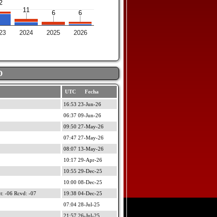
2
2
11
11
6
6
6
6
23
2024
2025
2026
D
UTC Fecha
16:53 23-Jun-26
06:37 09-Jun-26
09:50 27-May-26
07:47 27-May-26
08:07 13-May-26
10:17 29-Apr-26
10:55 29-Dec-25
10:00 08-Dec-25
 -06 Rcvd: -07
19:38 04-Dec-25
07:04 28-Jul-25
21:57 26-Jul-25