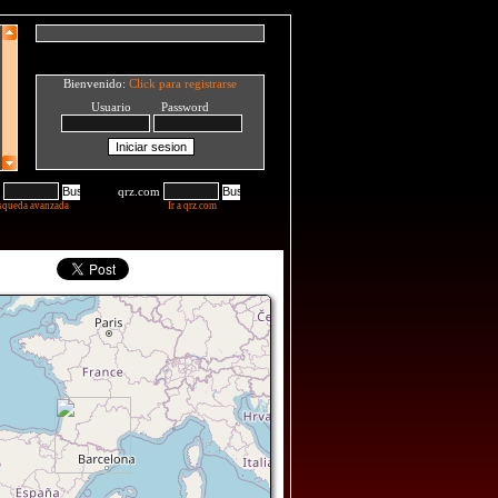
Bienvenido:
Click para registrarse
Usuario Password
qrz.com
squeda avanzada
Ir a qrz.com