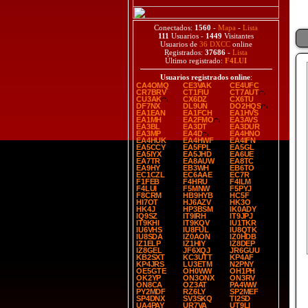
Conectados:
1560
-
Mapa
-
Lista
111
Usuarios -
1449
Visitantes
Usuarios de
36 DXCC
online
Registrados:
37686
-
Lista
Último registrado:
F4LUI
Usuarios registrados online
:
CA4OMQ
CE3VAK
CE4UFC
CR7BRV
CT1FIU
CT7AUT
CU3AK
CX6DZ
CX6TU
DF7NX
DL9UN
DO2HQS
EA1EAN
EA1FCH
EA1HVS
EA1MH
EA2FMO
EA3AVS
EA3BL
EA3DT
EA3DUR
EA3MP
EA4D
EA4HNO
EA4HUK
EA4HWF
EA4IFN
EA5CCY
EA5FPL
EA5GL
EA5IYX
EA5JHD
EA6UE
EA7TR
EA8AUW
EA8TC
EA9HY
EB3WH
EB6TO
EC1CZL
EC6AAE
EC7R
F1FEB
F4HRU
F4ILM
F4LUI
F5MNW
F5PYJ
F8CRM
HB9HYB
HC5F
HI7OT
HJ6AZV
HK3O
HK4J
HP3BSM
IK0ADY
IQ9SZ
IT9IRH
IT9JPJ
IT9KHI
IT9KQV
IU1TKR
IU6VHS
IU8FUL
IU8QTK
IU8SDA
IZ0AON
IZ0HDB
IZ1ELP
IZ1HIY
IZ8DEP
IZ8GEL
JF6XQJ
JR6GUU
KB2SXT
KC3UTT
KP4AF
KP4JRS
LU3ETM
N2PNY
OE5GTE
OH0WW
OH1PH
OK2YP
ON3ONX
ON3RV
ON8CA
OZ3AT
PA4WW
PY2MDF
RZ6LY
SP2MEF
SP4DNX
SV3SKQ
TI2SD
UA4PAY
UR7VA
UT9LI