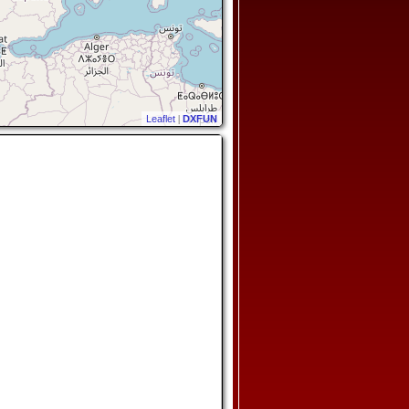
Leaflet
|
DXFUN