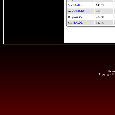
EC3TS
14333
OE1CIW
7026
LZ3YG
28480
EA1DZ
14255
Todos
Copyright ©