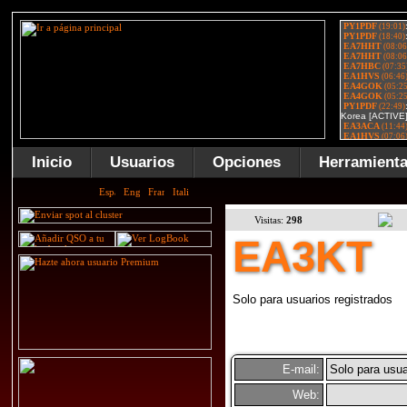
Inicio
Usuarios
Opciones
Herramient
Visitas:
298
EA3KT
Solo para usuarios registrados
E-mail:
Solo para usua
Web: