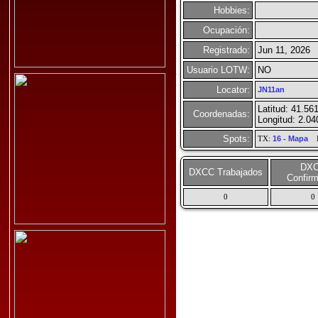
Hobbies:
Ocupación:
Registrado:
Jun 11, 2026
Usuario LOTW:
NO
Locator:
JN11an
Latitud: 41.56
Coordenadas:
Longitud: 2.0
Spots:
TX:
16
-
Mapa
R
DX
DXCC Trabajados
Confir
0
0