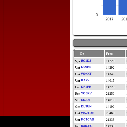
0
2017
20
De
Freq.
EC1DJ
14220
N5VBP
14292
W0XXT
14346
KA7V
14015
DF1PH
14225
YO6RV
21250
S52DT
14010
DL9UN
14190
WA2TDE
28460
KC1CAB
21235
IU8CEC
14333