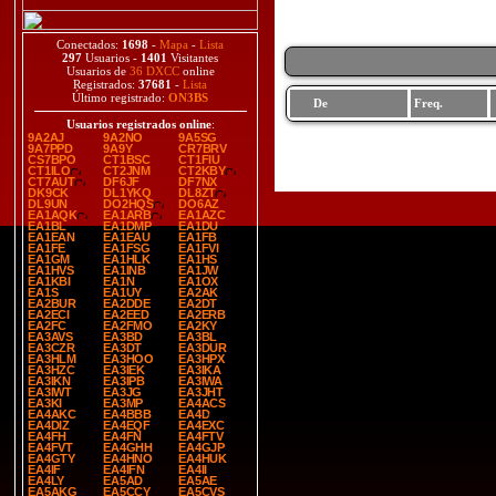
Conectados:
1698
-
Mapa
-
Lista
297
Usuarios -
1401
Visitantes
Usuarios de
36 DXCC
online
Registrados:
37681
-
Lista
Último registrado:
ON3BS
De
Freq.
Usuarios registrados online
:
9A2AJ
9A2NO
9A5SG
9A7PPD
9A9Y
CR7BRV
CS7BPO
CT1BSC
CT1FIU
CT1ILO
CT2JNM
CT2KBY
CT7AUT
DF6JF
DF7NX
DK9CK
DL1YKQ
DL8ZT
DL9UN
DO2HQS
DO6AZ
EA1AQK
EA1ARB
EA1AZC
EA1BL
EA1DMP
EA1DU
EA1EAN
EA1EAU
EA1FB
EA1FE
EA1FSG
EA1FVI
EA1GM
EA1HLK
EA1HS
EA1HVS
EA1INB
EA1JW
EA1KBI
EA1N
EA1OX
EA1S
EA1UY
EA2AK
EA2BUR
EA2DDE
EA2DT
EA2ECI
EA2EED
EA2ERB
EA2FC
EA2FMO
EA2KY
EA3AVS
EA3BD
EA3BL
EA3CZR
EA3DT
EA3DUR
EA3HLM
EA3HOO
EA3HPX
EA3HZC
EA3IEK
EA3IKA
EA3IKN
EA3IPB
EA3IWA
EA3IWT
EA3JG
EA3JHT
EA3KI
EA3MP
EA4ACS
EA4AKC
EA4BBB
EA4D
EA4DIZ
EA4EQF
EA4EXC
EA4FH
EA4FN
EA4FTV
EA4FVT
EA4GHH
EA4GJP
EA4GTY
EA4HNO
EA4HUK
EA4IF
EA4IFN
EA4II
EA4LY
EA5AD
EA5AE
EA5AKG
EA5CCY
EA5CVS