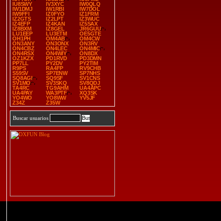
IU8SWY
IV3XYC
IW0QLQ
IW1DMJ
IW1RBI
IW7DOL
IW9FFI
IZ0FYO
IZ1FRM
IZ2GTS
IZ2LPT
IZ3WUC
IZ4EFP
IZ4KAN
IZ5SAX
IZ8BXM
IZ8GEL
JR6GUU
LU1EEP
LU3ETM
OE5GTE
OH1PH
OM4AB
OM4CW
ON3ANY
ON3ONX
ON3RV
ON4CBZ
ON4LEC
ON4MIC
ON4RSX
ON4WIY
ON8DX
OZ1KZX
PD1RVD
PD3DMN
PP7LL
PY2DV
PY2TIM
R9PS
RA4FP
RV9CHB
S59SV
SP7ENW
SP7NHS
SQ8AGI
SQ9SF
SV1CNS
SV1MO
SV3SKQ
SV8QDJ
TA4RC
TG9AHM
UA4APC
UA4PAY
WA3PTF
XQ3SK
YO4WO
YO8WW
YV5JF
Z34Z
Z35W
Buscar usuarios