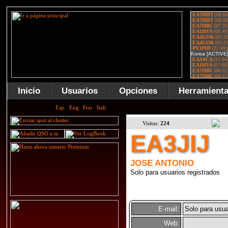
Inicio
Usuarios
Opciones
Herramient
Visitas:
224
EA3JIJ
JOSE ANTONIO
Solo para usuarios registrados
E-mail:
Solo para usua
Web: