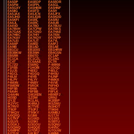
EA5DP
EA5EOP
EA5EOR
EA5FM
EA5FPL
EA5GL
EA5GXY
EA5HBM
EA5HNF
EA5IIG
EA5ITD
EA5IY
EA5JAX
EA5JCN
EA5JFX
EA5JHD
EA5JQB
EA5KDD
EA5KFI
EA5RL
EA5RU
EA6JL
EA6RC
EA6UB
EA6VD
EA7BO
EA7BUU
EA7BVH
EA7CPW
EA7EKS
EA7GAK
EA7GNO
EA7HAE
EA7HBC
EA7HIY
EA7ISN
EA7KAY
EA7KOY
EA7KPP
EA7LEI
EA7LIT
EA7YL
EA8AP
EA8ED
EA8FJ
EA9IB
EB1AD
EB1AE
EB1CU
EB1EXS
EB1HRW
EB3BKW
EB3WH
EB4GSN
EB5RR
EB6TO
EC1AP
EC1CA
EC1CZL
EC2AG
EC4T
EC6AAE
EC7R
EC7ZO
ES6RQ
F-80956
F1FEB
F1HOM
F1OOG
F1UJS
F4EEJ
F4ELC
F4GCL
F4GGQ
F4HSU
F4ILM
F4IYB
F4JNP
F4LPY
F4LYY
F4MKX
F4MXN
F4NBY
F4VVE
F5MDW
F5ROX
F6FHO
F6FSB
F6HIA
F6IGX
F8AVH
F8FBB
F8FLK
G4AHN
GM1KEN
HB9EFJ
HI3SD
I1ZDW
I2RNJ
I2YJZ
IK1LAL
IK2EBP
IK2YYC
IK4RAJ
IK5ZWU
IK7RVY
IK7TVE
IN3HOT
IT9IJF
IT9JPJ
IT9KHI
IT9KQV
IT9SKY
IU0MBJ
IU0QVQ
IU1IMI
IU1TJV
IU1TKF
IU1VXD
IU1VXS
IU2LVS
IU2SKI
IU3BTU
IU3GKJ
IU3GOU
IU3QNU
IU3QWQ
IU4QQE
IU4VSC
IU5MPR
IU7GRJ
IU7GUW
IU7TUX
IU8JRZ
IU8PML