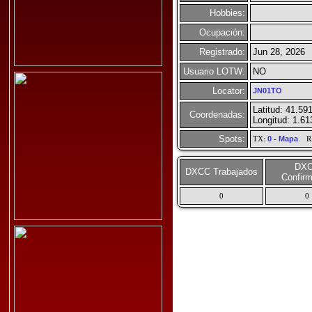
Hobbies:
Ocupación:
Registrado:
Jun 28, 2026
Usuario LOTW:
NO
Locator:
JN01TO
Latitud: 41.59
Coordenadas:
Longitud: 1.6
Spots:
TX:
0
-
Mapa
R
DX
DXCC Trabajados
Confir
0
0