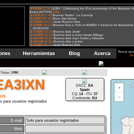
Buscar spot
ones
Herramientas
Blog
Acerca
Bú
Visitas:
1980
EA3IXN
DXCC:
EA
+
Spain
CQ:
14
- ITU:
37
us
−
Continente:
EU
o para usuarios registrados
E-mail:
Solo para usuarios registrados
Web: