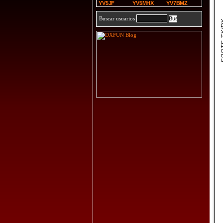
YV5JF
YV5MHX
YV7BMZ
Buscar usuarios
SPOT