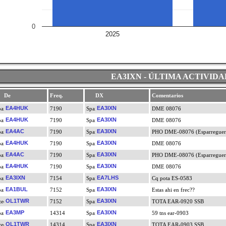
0
2025
EA3IXN - ÚLTIMA ACTIVIDA
De
Freq.
DX
Comentarios
EA4HUK
EA3IXN
7190
DME 08076
EA4HUK
EA3IXN
7190
DME 08076
EA4AC
EA3IXN
7190
PHO DME-08076 (Esparreguer
EA4HUK
EA3IXN
7190
DME 08076
EA4AC
EA3IXN
7190
PHO DME-08076 (Esparreguer
EA4HUK
EA3IXN
7190
DME 08076
EA3IXN
EA7LHS
7154
Cq pota ES-0583
EA1BUL
EA3IXN
7152
Estas ahi en frec??
OL1TWR
EA3IXN
7152
TOTA EAR-0920 SSB
EA3MP
EA3IXN
14314
59 tns ear-0903
OL1TWR
EA3IXN
14314
TOTA EAR-0903 SSB