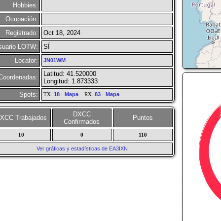
Hobbies:
Ocupación:
Registrado:
Oct 18, 2024
suario LOTW:
SÍ
Locator:
JN01WM
Latitud: 41.520000
Coordenadas:
Longitud: 1.873333
Spots:
TX:
18
-
Mapa
RX:
83
-
Mapa
DXCC
XCC Trabajados
Puntos
Confirmados
10
0
110
Ver gráficas y estadísticas de EA3IXN