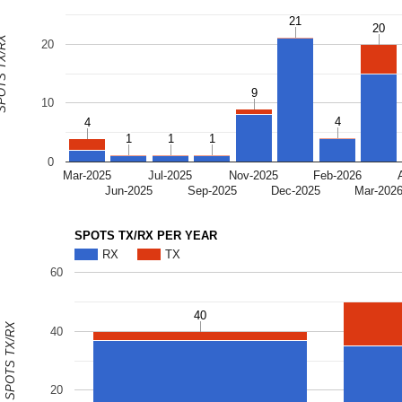
21
21
20
20
S TX/RX
20
9
9
10
4
4
4
4
1
1
1
1
1
1
0
Mar-2025
Jul-2025
Nov-2025
Feb-2026
Jun-2025
Sep-2025
Dec-2025
Mar-202
SPOTS TX/RX PER YEAR
RX
TX
60
40
40
SPOTS TX/RX
40
20