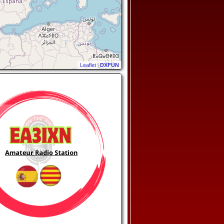
Leaflet
|
DXFUN