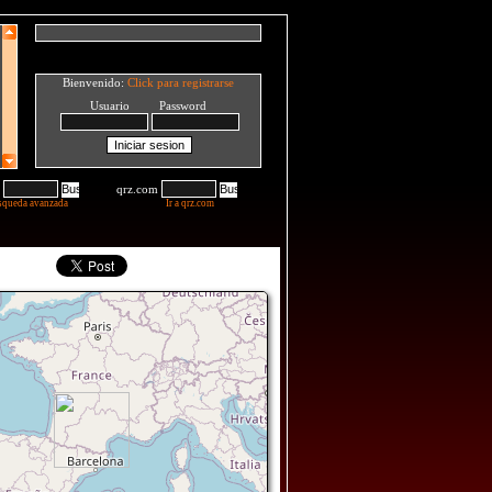
Bienvenido:
Click para registrarse
Usuario Password
qrz.com
squeda avanzada
Ir a qrz.com