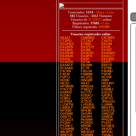
Conectados:
1214
-
Mapa
-
Lista
102
Usuarios -
1112
Visitantes
Usuarios de
36 DXCC
online
Registrados:
37681
-
Lista
Último registrado:
ON3BS
Usuarios registrados online
:
9A2AJ
CM8RBD
CR7BRV
CT1FIU
CT7AUT
CX6TU
DO2HQS
E73RO
EA1AA
EA1EAN
EA1FCH
EA1N
EA3AVS
EA3BL
EA3DT
EA3DUR
EA3HJO
EA4HNO
EA4HUK
EA4IFN
EA5CCY
EA5GL
EA5IY
EA5JHD
EA5KDD
EA7IA
EA8TC
EA9ACF
EB3WH
EB6TO
EC6AAE
EC7R
F1FEB
F4CKR
F4GOA
F4HMU
F4ILM
F5MNW
F5PXF
F5PYJ
HC1FQ
HC5VF
HI3SD
HI5GBF
HI8R
HK3O
HK4J
HK5JHY
HP3BSM
HP6DJA
HR1R
IT9CCB
IT9KQV
IU0MBJ
IU0PHD
IU1TJV
IU2LVS
IU2SKI
IU3GKJ
IU8JRZ
IV3IRO
IV3XYC
IZ0FYO
IZ1FRM
IZ7DJS
JR6GUU
LU3ETM
LU5UEA
LU9MA
LW8DLF
LW8DOR
MI5CFM
NP3DM
NP4JM
OE5GTE
OH0WW
OH1PH
OM2CW
OM2TS
ON3RV
ON8DX
OZ1KZX
PA4WW
PP5GW
PY2DV
PY2FDC
PY2FZ
PY2MLC
SP6SR
SV3SKQ
TG9AHM
UT9LI
VK4ZD
WA3PTF
WD4OXT
WP4VU
WW7CR
YO8WW
YV5ALI