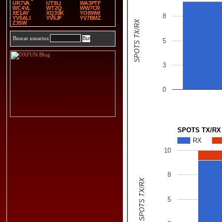
UR7VA
UT9LI
WA3PTF
WC4VL
WT2Q
WW7CR
XE1AY
XQ3SK
YO8WW
8
YV5ALI
YV5JF
YV7BMZ
SPOTS TX/RX
Z35W
Buscar usuarios
5
3
0
SPOTS TX/RX
RX
10
8
SPOTS TX/RX
5