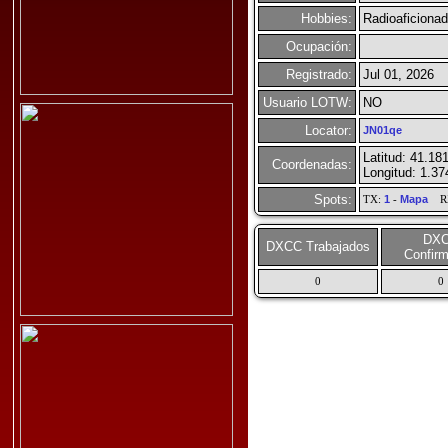
Hobbies:
Radioaficiona
Ocupación:
Registrado:
Jul 01, 2026
Usuario LOTW:
NO
Locator:
JN01qe
Latitud: 41.18
Coordenadas:
Longitud: 1.3
Spots:
TX:
1
-
Mapa
R
DX
DXCC Trabajados
Confir
0
0