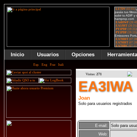
Inicio
Usuarios
Opciones
Herramient
Visitas:
271
EA3IWA
Joan
Solo para usuarios registrados
E-mail:
Solo para usua
Web: