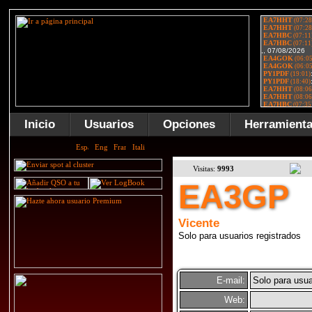
Inicio
Usuarios
Opciones
Herramient
Visitas:
9993
EA3GP
Vicente
Solo para usuarios registrados
E-mail:
Solo para usua
Web: