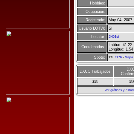
Hobbies:
Ocupación:
Registrado:
May 04, 2007
Usuario LOTW:
SÍ
Locator:
JN01sf
Latitud: 41.22
Coordenadas:
Longitud: 1.54
Spots:
TX:
1176
-
Mapa
DX
DXCC Trabajados
Confir
333
33
Ver gráficas y esta