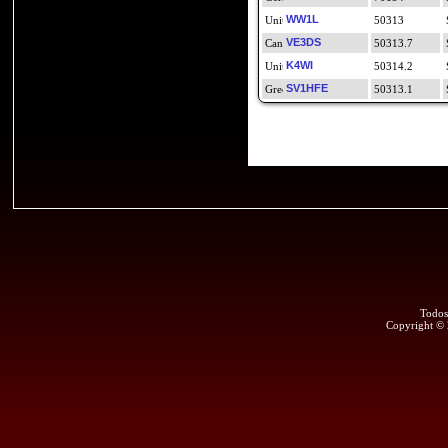
WW1L
50313
VE3DS
50313.7
K4WI
50314.2
SV1HFE
50313.1
Todos
Copyright ©