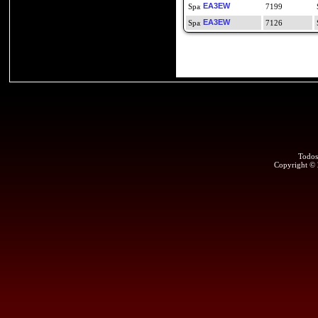
EA3EW
7199
EA3EW
7126
Todos
Copyright ©