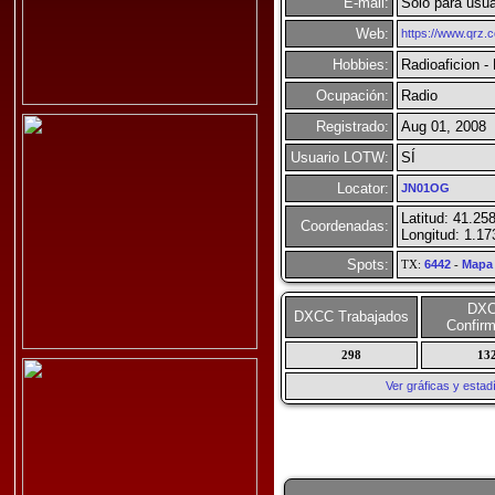
E-mail:
Solo para usua
Web:
https://www.qrz
Hobbies:
Radioaficion -
Ocupación:
Radio
Registrado:
Aug 01, 2008
Usuario LOTW:
SÍ
Locator:
JN01OG
Latitud: 41.25
Coordenadas:
Longitud: 1.1
Spots:
TX:
6442
-
Mapa
DX
DXCC Trabajados
Confir
298
13
Ver gráficas y esta