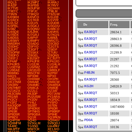
I8QLS
IK2WPZ
IK4RAJ
IK4ZIF
IK6FBB
IK7RVY
IK7TVE
IN3UFW
IQ2AAH
IT9ETC
IT9FJC
IT9ILM
IT9IVN
IT9KQV
IT9ZGW
IU0SRH
IU0VCO
IU1LEB
IU1RZX
IU1TKR
IU1VYR
IU2LSZ
IU2LVS
IU2UDB
De
Freq.
IU3FBL
IU3GKJ
IU3GOU
IU3IIZ
IU3QNU
IU4BCO
IU4SQE
IU5JHK
IU6VHS
EA3EQT
28634.1
IU7EDX
IU7GRJ
IU7KQS
IU8DSS
IU8PYF
IU8RIA
EA3EQT
28863.9
IU8SWY
IU8WPY
IW0GTL
IW6DRH
IZ0ADG
IZ0CBD
EA3EQT
28396.8
IZ0DHC
IZ0FYO
IZ2GTS
IZ2LPT
IZ3GFT
IZ5IOF
EA3EQT
IZ5OPW
IZ5SAX
IZ7UIU
21299.9
IZ8DFO
IZ8GEL
IZ8QNS
IZ8STJ
KB2SXT
KC3UTT
EA3EQT
21297
KP4AF
KP4JFR
KP4JJO
KP4JRS
LU1EJK
LU1HLH
EA3EQT
21292
LU3ETM
LU5FMZ
LU6YR
LU9EAE
LW1EUD
LW8DLF
F4BJN
7075.5
M0MNG
MI5CFM
N2PNY
N4QS
NP3DM
NP3O
OE5GTE
OH0WW
OH1PH
EA3EQT
28360
OK1TNM
OM4AB
OM4CW
ON3RV
ON4MIC
ON4RSX
KG2H
24920.9
ON7HMT
ON8CA
ON8DE
OZ1KZX
OZ2LC
OZ3AT
EA3EQT
50313
PA3CWN
PA3DP
PD7JVW
PR2AR
PU2USM
PY2ARA
PY2CY
PY2DV
PY2FDC
EA3EQT
1834.9
PY2FZ
PY4LI
PY5FO
RA3QOP
S52BT
S57EN
EA3EQT
14074000
SP3UR
SP4DNX
SP6DR
SP6SR
SP7NHS
SP9BRP
EA3EQT
18100
SP9DSR
SP9GBA
SP9HE
SP9IZV
SQ1R
SQ3PKN
PD0A
SQ4FDK
SQ4O
SQ8AGI
28074
SQ8MFM
SV3GLM
SV8QDJ
TA4RC
TG9SO
UA4PAY
EA3EQT
10136
WA3PTF
WW7CR
XE1JVO