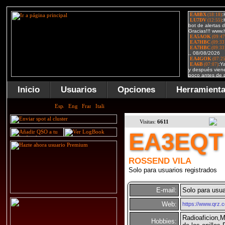
Inicio
Usuarios
Opciones
Herramient
Visitas:
6611
EA3EQT
ROSSEND VILA
Solo para usuarios registrados
E-mail:
Solo para usua
Web:
https://www.qrz.
Radioaficion,M
Hobbies: