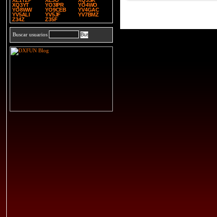
XE1TZP
XE3O
XQ3SK
XQ3YT
YO3IPR
YO4WO
YO8WW
YO9CEB
YV4GAC
YV5ALI
YV5JF
YV7BMZ
Z34Z
Z35F
Buscar usuarios