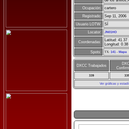
de los anillos,
Ocupación:
cartero
Registrado:
Sep 11, 2006
Usuario LOTW:
SÍ
Locator:
JN01HO
Latitud: 41.37
Coordenadas:
Longitud: 0.38
Spots:
TX:
141
-
Mapa
DX
DXCC Trabajados
Confir
339
33
Ver gráficas y esta