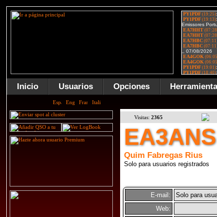
Inicio
Usuarios
Opciones
Herramient
Visitas:
2365
EA3ANS
Quim Fabregas Rius
Solo para usuarios registrados
E-mail:
Solo para usua
Web: