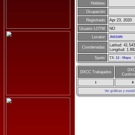
Hobbies:
Ocupación:
Registrado:
Apr 23, 2020
Usuario LOTW:
NO
Locator:
JN01WN
Latitud: 41.54
Coordenadas:
Longitud: 1.8
Spots:
TX:
12
-
Mapa
R
DX
DXCC Trabajados
Confir
1
0
Ver gráficas y esta