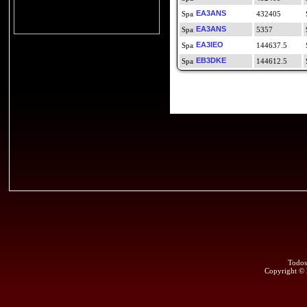
EA3ANS
432405
EA3ANS
5357
EA3IEO
144637.5
EB3DKE
144612.5
Todos
Copyright ©