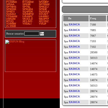
PY2WND
RY3ABW
SP2MEF
SP5AA
SP6SR
SP7ENW
SP7NHS
SP7NL
SP8UZJ
SP9DSR
SP9GBA
SP9HE
SP9IZV
SQ4FDK
SQ5SAA
SQ8AGI
SQ8MFM
SV1AVT
TG9AHM
UA4APC
UA4PAY
De
Freq.
UW5ZM
VK3CLD
WA3PTF
WT2Q
XE1JVO
XE1YHZ
YO8WW
YV5ALI
YV5JF
EA3ACA
7180
ZL3SSB
EA3ACA
7085
Buscar usuarios
EA3ACA
7067
EA3ACA
7193
EA3ACA
7102
EA3ACA
28500
EA3ACA
50313
EA3ACA
14074
EA3ACA
14074
EA3ACA
14075
EA3ACA
14074
EA3ACA
50313
EA3ACA
28074
EA3ACA
28074
EA3ACA
28074