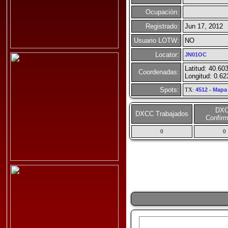
Ocupación:
Registrado:
Jun 17, 2012
Usuario LOTW:
NO
Locator:
JN01OC
Latitud: 40.60
Coordenadas:
Longitud: 0.62
Spots:
TX:
4512
-
Mapa
DX
DXCC Trabajados
Confir
0
0