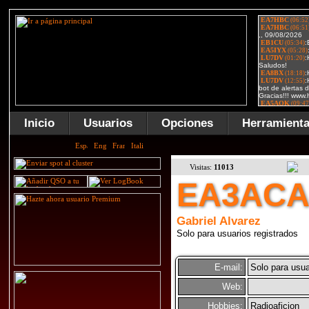
Inicio
Usuarios
Opciones
Herramient
Visitas:
11013
EA3AC
Gabriel Alvarez
Solo para usuarios registrados
E-mail:
Solo para usua
Web:
Hobbies:
Radioaficion