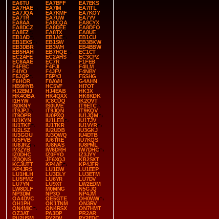
EA6TU
EA7BFF
EA7EKS
EA7HAE
EA7IM
EA7ITL
EA7JQA
EA7KMF
EA7KOY
EA7TR
EA7UW
EA7YV
EA8AA
EA8CQA
EA8CYX
EA8DCZ
EA8DEE
EA8DFO
EA8EZ
EA8TX
EA8UE
EB1AD
EB1AE
EB1CU
EB1EXS
EB1SW
EB3BKW
EB3DBR
EB3WH
EB4BBW
EB5HAH
EB7HQE
EC1CT
EC2AFE
EC2AHS
EC3CPZ
EC6AAE
EC7R
F1FEB
F4FBC
F4FJI
F4ILM
F4IYO
F4JFV
F4NBY
F5JQP
F5PYJ
F5SHG
F6HOR
F8AVH
G4AHN
HB9HYB
HC5VF
HI7OT
HJ2EMJ
HJ4EAB
HK3X
HK4OBA
HK4QXX
HK6KDK
I1HYW
IC8CUQ
IK2OVT
IS0KNY
IS0UVE
IT9ETC
IT9JPJ
IT9JQN
IT9KQV
IT9OPR
IU0PXQ
IU1JQM
IU1KYN
IU1LEB
IU1TJV
IU1TKF
IU1TKR
IU1VYR
IU2LSZ
IU2UDB
IU3GKJ
IU3GOU
IU3QWQ
IU4DTB
IU5FVB
IU6TRE
IU7KQS
IU8JRZ
IU8NAS
IU8PML
IV3ZYB
IW6DRH
IW7DHC
IZ0DHC
IZ0FYO
IZ3JYY
IZ8QNS
JF6XQJ
KB2SXT
KC3UTT
KP4AF
KP4JFR
KP4JRS
LU1DW
LU1EEP
LU1HLH
LU3DLY
LU3ETM
LU5FMZ
LU6YR
LU7DV
LU7YN
LU9XT
LW2EDM
LW8DLF
M0MNG
N5GJQ
NP3DM
NP3O
NP4JM
OA4DVC
OE5GTE
OH0WW
OH1PH
OK1TNM
ON3RV
ON4MIC
ON4RSX
ON7HMT
OZ3AT
PA3DP
PR2AR
PU2USM
PY2DV
PY2FDC