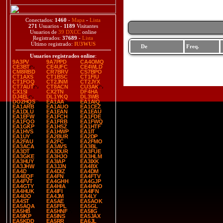
Conectados:
1460
-
Mapa
-
Lista
271
Usuarios -
1189
Visitantes
Usuarios de
39 DXCC
online
Registrados:
37689
-
Lista
Último registrado:
IU3WUS
De
Freq.
Usuarios registrados online
:
9A3PV
9A7PPD
CA4OMQ
CE3BT
CE4UFC
CE4WLD
CM8RBD
CR7BRV
CS7BPO
CT1AXS
CT1BSC
CT1FIU
CT1FOQ
CT2JNM
CT2JYX
CT7AUT
CT8ACN
CU3AK
CX1SI
CX2TN
DF4HA
DJ4EL
DL1YKQ
DL3WB
DO2HQS
EA1AA
EA1AIQ
EA1ARB
EA1AUO
EA1CEZ
EA1DLU
EA1EAN
EA1EAU
EA1EFW
EA1FCH
EA1FDE
EA1FQO
EA1FRB
EA1FWQ
EA1GKP
EA1HSZ
EA1HTF
EA1HVS
EA1HWP
EA1IT
EA1UY
EA2BUR
EA2DP
EA2FAU
EA2FC
EA2FMO
EA3ACA
EA3AVS
EA3BL
EA3DT
EA3DUR
EA3FUE
EA3GKE
EA3HJO
EA3HLM
EA3HUY
EA3IAP
EA3IXK
EA3JHW
EA3JJN
EA4BX
EA4D
EA4DIZ
EA4DM
EA4EQF
EA4FN
EA4FTV
EA4FVT
EA4GHH
EA4GJP
EA4GTY
EA4HIA
EA4HNO
EA4HUK
EA4IFI
EA4IFN
EA4IJO
EA4JM
EA4LY
EA4ST
EA5AE
EA5AOK
EA5AQA
EA5FPL
EA5GL
EA5HB
EA5HNF
EA5IIG
EA5IKP
EA5INS
EA5JAX
EA5KDD
EA5RR
EA6JL