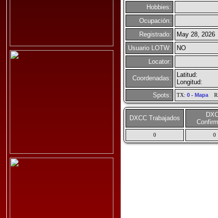
Hobbies:
Ocupación:
Registrado:
May 28, 2026
Usuario LOTW:
NO
Locator:
Latitud:
Coordenadas:
Longitud:
Spots:
TX:
0
-
Mapa
R
DX
DXCC Trabajados
Confir
0
0