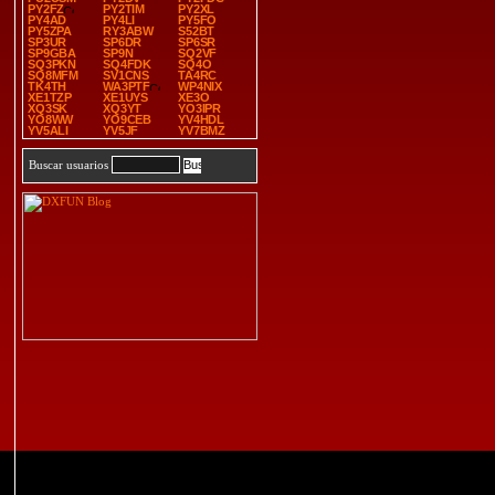
PY2FZ
PY2TIM
PY2XL
PY4AD
PY4LI
PY5FO
PY5ZPA
RY3ABW
S52BT
SP3UR
SP6DR
SP6SR
SP9GBA
SP9N
SQ2VF
SQ3PKN
SQ4FDK
SQ4O
SQ8MFM
SV1CNS
TA4RC
TK4TH
WA3PTF
WP4NIX
XE1TZP
XE1UYS
XE3O
XQ3SK
XQ3YT
YO3IPR
YO8WW
YO9CEB
YV4HDL
YV5ALI
YV5JF
YV7BMZ
Buscar usuarios