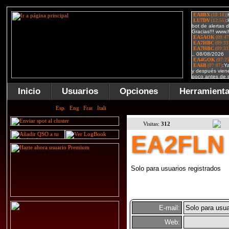
Inicio
Usuarios
Opciones
Herramient
Visitas:
312
EA2FLN
Solo para usuarios registrados
E-mail:
Solo para usua
Web: