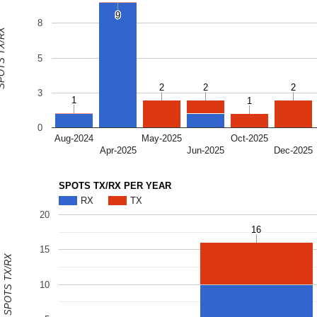
9
9
8
S TX/RX
5
2
2
2
2
2
2
3
1
1
1
1
0
Aug-2024
May-2025
Oct-2025
Apr-2025
Jun-2025
Dec-2025
SPOTS TX/RX PER YEAR
RX
TX
20
16
16
15
SPOTS TX/RX
10