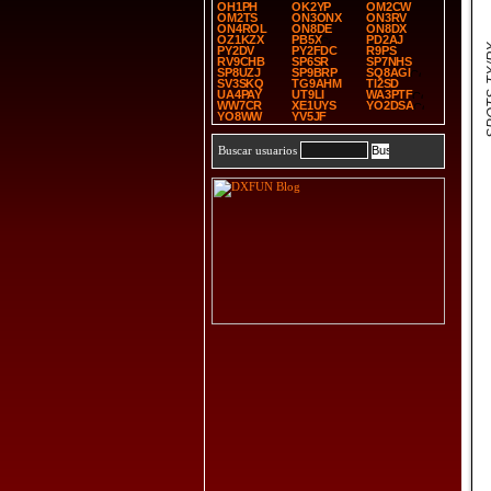
OH1PH
OK2YP
OM2CW
OM2TS
ON3ONX
ON3RV
ON4ROL
ON8DE
ON8DX
OZ1KZX
PB5X
PD2AJ
SPOT
PY2DV
PY2FDC
R9PS
RV9CHB
SP6SR
SP7NHS
SP8UZJ
SP9BRP
SQ8AGI
SV3SKQ
TG9AHM
TI2SD
UA4PAY
UT9LI
WA3PTF
WW7CR
XE1UYS
YO2DSA
YO8WW
YV5JF
Buscar usuarios