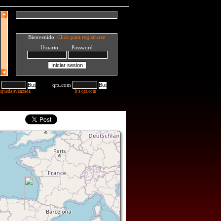
Bienvenido:
Click para registrarse
Usuario Password
qrz.com
squeda avanzada
Ir a qrz.com