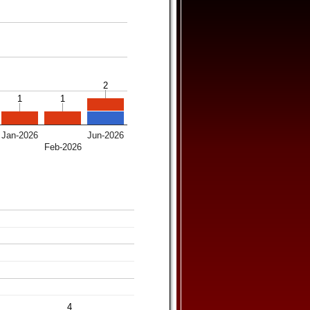
2
2
1
1
1
1
Jan-2026
Jun-2026
Feb-2026
4
4