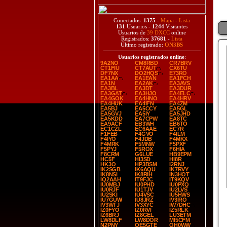
Conectados:
1375
-
Mapa
-
Lista
131
Usuarios -
1244
Visitantes
Usuarios de
39 DXCC
online
Registrados:
37681
-
Lista
Último registrado:
ON3BS
Usuarios registrados online
:
9A2NO
CM8RBD
CR7BRV
CT1FIU
CT7AUT
CX6TU
DF7NX
DO2HQS
E73RO
EA1AA
EA1EAN
EA1FCH
EA1N
EA2AK
EA3AVS
EA3BL
EA3DT
EA3DUR
EA3GAT
EA3HJO
EA4ELC
EA4GOK
EA4HNO
EA4HRV
EA4HUK
EA4IFN
EA4ZM
EA5BJ
EA5CCY
EA5GL
EA5GVJ
EA5IY
EA5JHD
EA5KDD
EA7CPW
EA8TC
EA9ACF
EB3WH
EB6TO
EC1CZL
EC6AAE
EC7R
F1FEB
F4GVO
F4ILM
F4IYO
F4JDB
F4MKX
F4MRK
F5MNW
F5PXF
F5PYJ
F5ROX
F6HIA
F8CRM
G6LUE
HB9EPM
HC5F
HI3SD
HI8R
HK3O
HP3BSM
I2RNJ
IK2SGB
IK6AQU
IK7RVY
IK8NSI
IK8RIH
IN3HOT
IQ2AAH
IT9FJC
IT9KQV
IU0MBJ
IU0PHD
IU0PXQ
IU0RJF
IU1TJV
IU2LVS
IU2SKI
IU4VSC
IU5HWS
IU7GUW
IU8JRZ
IV3IRO
IV3WTJ
IV3XYC
IW7DHC
IZ0FYO
IZ0RVI
IZ5RLK
IZ6BRJ
IZ8GEL
LU3ETM
LW8DLF
LW8DOR
MI5CFM
N2PNY
OE5GTE
OH0WW