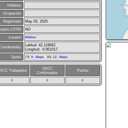
Hobbies:
Ocupación:
Registrado:
May 03, 2025
suario LOTW:
NO
Locator:
IN92mc
Latitud: 42.119562
Coordenadas:
Longitud: -0.951017
Spots:
TX:
9
-
Mapa
RX:
12
-
Mapa
DXCC
XCC Trabajados
Puntos
Confirmados
0
0
0