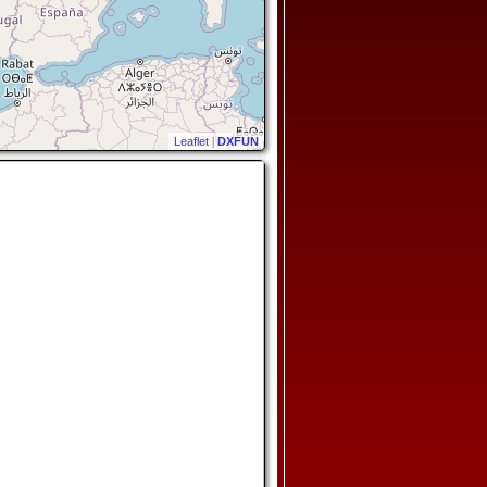
Leaflet
|
DXFUN