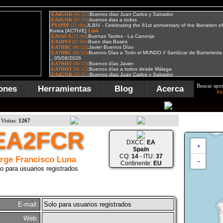
Buscar spot
ones
Herramientas
Blog
Acerca
Bú
Visitas:
1267
EA2FCR
DXCC:
EA
+
Spain
CQ:
14
- ITU:
37
rge Francisco Luna
−
Continente:
EU
o para usuarios registrados
E-mail:
Solo para usuarios registrados
Web: