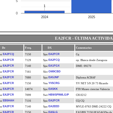
5
1
1
0
2024
2025
EA2FCR - ÚLTIMA ACTIVID
De
Freq.
DX
Comentarios
EA2FCQ
EA2FCR
7150
Cq
EA2FCR
EA2FCQ
7129
op. Blanca desde Zaragoza
EA2FCR
EA1FGX
7140
DME: 09270
EA2FCR
OM9CBD
7161
EA2FCR
EA5JNF
7080
Diploma ACRAF
EA2FCR
YV5CRG
7150
YV NET 5/9 20 73 Ricardo
EA2FCR
EA5KK
14074
FT8 Museo ciencias Valencia
EA2FCR
HB9/SP9WLG/P
7099
CH.0212
EB5HAH
EA2FCR
7116
CQ CQ
EA2FCR
EA2EED
7140
MVLE-0763 DME-24222 CQ
EA2FCR
EA5LG
7150
EA5JBX 7150.0EA5AGDia de l