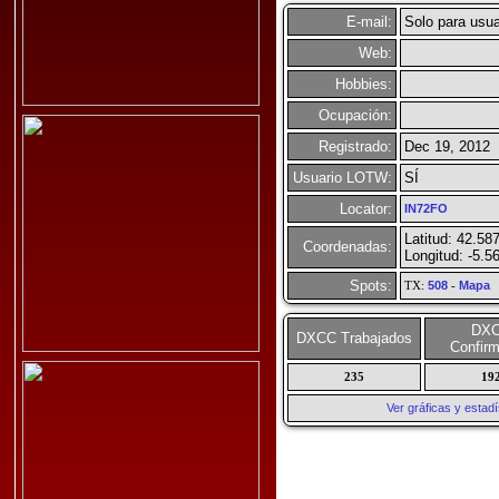
E-mail:
Solo para usua
Web:
Hobbies:
Ocupación:
Registrado:
Dec 19, 2012
Usuario LOTW:
SÍ
Locator:
IN72FO
Latitud: 42.58
Coordenadas:
Longitud: -5.5
Spots:
TX:
508
-
Mapa
DX
DXCC Trabajados
Confir
235
19
Ver gráficas y esta