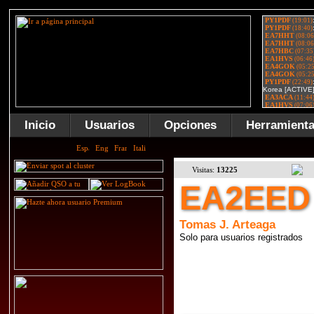
Inicio
Usuarios
Opciones
Herramient
Visitas:
13225
EA2EED
Tomas J. Arteaga
Solo para usuarios registrados