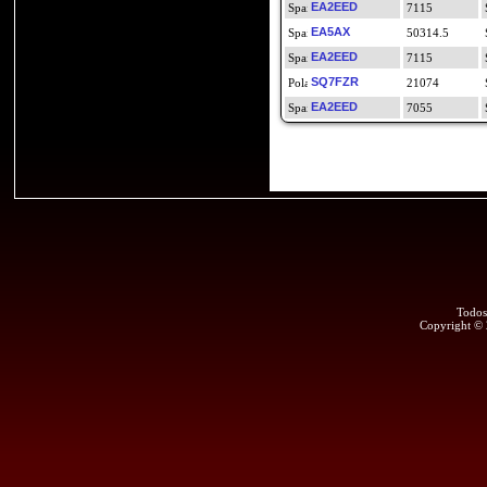
EA2EED
7115
EA5AX
50314.5
EA2EED
7115
SQ7FZR
21074
EA2EED
7055
Todos
Copyright ©