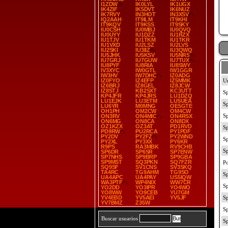
I1ZDW
IK0LYL
IK1UGX
IK4ZIF
IK5DVT
IK6NUZ
IK7RVY
IN3HOT
IN3XSV
IQ2AAH
IT9ILM
IT9KHI
IT9KQV
IT9KSS
IT9SKY
IU0CSH
IU0MBJ
IU0QVQ
IU0UYY
IU1DZZ
IU1RZX
IU1TJV
IU1TKM
IU1TKR
IU1VXD
IU2LSZ
IU2LVS
IU2SKI
IU3IIZ
IU3QWQ
IU5JHK
IU5KSV
IU5NRS
IU7GRJ
IU7GUW
IU7TUX
IU8PYF
IU8RIA
IU8SWY
IV3XYC
IW0GTL
IW1GGR
IW3HV
IW7DHC
IZ0ADG
IZ0FYO
IZ4EFP
IZ5MMK
IZ6BRJ
IZ8GEL
IZ8JCW
IZ8STJ
KB2SXT
KC3UTT
KP4JFR
KP4JRS
LU1DZQ
LU1EJK
LU3ETM
LU5UEA
LU6YR
M0MNG
OE5GTE
OH1PH
OM2CW
OM4CW
ON3RV
ON4MIC
ON4RSX
ON6MG
ON8CA
ON8DX
OZ1KZX
OZ3AT
PD1RVD
PD9RW
PU2RCA
PY1PDF
PY2DV
PY2FZ
PY2WND
PY2XL
PY3XX
PY6KR
R9PS
RA3MBK
RV9CHB
SP6DR
SP6SR
SP7ENW
SP7NHS
SP9BRP
SP9GBA
SP9MST
SQ3PKN
SQ7FZR
SQ9SF
SV1CNS
SV3SKQ
TA4RC
TG9AHM
TG9SO
UA4APC
UA4PAY
US5IQW
WA3PTF
WP4NIX
WW7CR
YO2DD
YO3IPR
YO4WO
YO8WW
YO9CEB
YU7GM
YV4EBD
YV5AEI
YV5JF
YV7BMZ
Z35W
Buscar usuarios