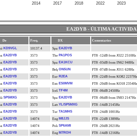
2014
2017
2018
2022
2023
EA2DYB - ÚLTIMA ACTIVID
De
Freq.
DX
Comentarios
KD9VGL
EA2DYB
10137.4
EA2DYB
PA1POS
3573
FT8 -12dB from JO22 2510Hz
EA2DYB
EA1KCU
3573
FT8 -03dB from IN62 948Hz
EA2DYB
ON5UN
3573
FT8 -07dB from JO11 628Hz
EA2DYB
R2EA
3573
FT8 -22dB from KO82 2237H
EA2DYB
ES0MVM
3573
FT8 -20dB from KO18 2354H
EA2DYB
TF4M
3573
FT8 -06dB 2450Hz
SP5MXG
EA2DYB
3573
FT8 -06dB from IN83 2147Hz
EA2DYB
YL/SP5MXG
3573
FT8 -14dB 2145Hz
EA2DYB
TA1MHS
3573
FT8 -24dB 1001Hz
EA2DYB
M8JJS
14074
FT8 -22dB 1389Hz
EA2DYB
SP6AMI
14074
FT8 -20dB 2021Hz
EA2DYB
M7ROH
14074
FT8 -14dB 1216Hz