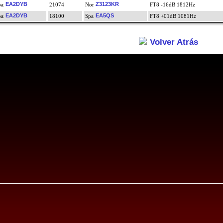
EA2DYB
Z3123KR
21074
FT8 -16dB 1812Hz
EA2DYB
EA5QS
18100
FT8 +01dB 1081Hz
Volver Atrás