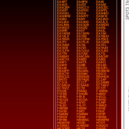
SPOTS TX/
EA4IFI
EA4IFN
EA4II
EA4IJS
EA4ST
EA5AE
EA5CBP
EA5CCY
EA5CEC
EA5DIT
EA5FHC
EA5FPL
EA5GKL
EA5GL
EA5HEU
EA5HRW
EA5HYT
EA5ICR
EA5IIG
EA5IY
EA5JAO
EA5JAX
EA5JHD
EA5JLS
EA5JNN
EA5JQB
EA5KDD
EA5KDZ
EA5QQ
EA5RL
EA5RR
EA5V
EA6JL
EA7ADM
EA7ADN
EA7AK
EA7ALE
EA7BS
EA7BUU
EA7BVH
EA7CPW
EA7EKS
EA7FC
EA7FLN
EA7GRB
EA7HAE
EA7IA
EA7ITL
EA7IZB
EA7IZI
EA7KAY
EA7LFH
EA7LKU
EA7LRZ
EA7TR
EA7UW
EA7YL
EA8BAY
EA8CAN
EA8CHF
EA8CYX
EA8ED
EA8EZ
EA8FJ
EA8TX
EA8VJ
EA9HY
EA9IB
EB1AD
EB1AE
EB1CU
EB1DFL
EB2AFP
EB2ARL
EB3BKW
EB3CTP
EB3WH
EB5CS
EB5CUZ
EB5DUR
EB5HGK
EB6TO
EB7HQE
EC1AP
EC1CA
EC1CT
EC2AMN
EC4AGU
EC6AAE
EC7AKV
SP
EC7DZZ
EC7R
EC7ZT
ES1WL
ES6RQ
F-80956
F1FEB
F1HOM
F4BEV
F4FBC
F4FJI
F4GCL
F4GGQ
F4GOA
F4HSU
F4ILM
F4IYO
F4JNP
F4LEV
F4LYY
F4MKX
F4MSW
F4NNV
F4VVE
F5ASD
F5IET
F5IUZ
F5MDW
F5MNW
F5PXF
F5ROX
F6HIA
F8DRA
F8FBB
HB9ENC
HB9EPM
HB9HYB
HI3SD
HI7OT
HJ2EMJ
HJ4EAB
HJ6AZV
HK3ORE
HK3X
I1HYW