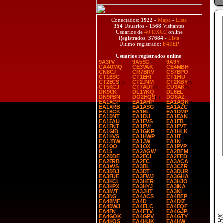
Conectados:
1922
-
Mapa
-
Lista
354
Usuarios -
1568
Visitantes
Usuarios de
40 DXCC
online
Registrados:
37684
-
Lista
Último registrado:
F4JEP
Usuarios registrados online
:
9A3PV
9A5SG
9A9Y
CA4OMQ
CE3VAK
CE4MBH
CN8CJ
CR7BRV
CS7BPO
CT1BSC
CT1EHI
CT1FIU
CT2ECS
CT2JNM
CT2KBY
CT5KCJ
CT7AUT
CU3AK
DK9CK
DL1YKQ
DL6EL
DN9PBN
DO2HQS
DO6AZ
EA1ACP
EA1AHP
EA1AQK
EA1ARB
EA1ASG
EA1AZC
EA1BCK
EA1BL
EA1DMP
EA1DNT
EA1DU
EA1EAN
EA1EAU
EA1EVS
EA1FB
EA1FNT
EA1FVI
EA1FVT
EA1GIB
EA1GKP
EA1HLK
EA1HVS
EA1HWP
EA1IT
EA1JBW
EA1JW
EA1N
EA1OO
EA1OX
EA1PYP
EA1S
EA2AGW
EA2BFM
EA2DDE
EA2ECI
EA2EED
EA2ERB
EA2FC
EA3ACA
EA3AVS
EA3BL
EA3CZR
EA3DBJ
EA3DT
EA3DUR
EA3FUE
EA3FWJ
EA3GHA
EA3HCL
EA3HER
EA3HJO
EA3HPX
EA3HYJ
EA3IKA
EA3IWT
EA3JHT
EA3KI
EA3NG
EA4ACS
EA4BFP
EA4BMF
EA4D
EA4DIZ
EA4DWJ
EA4ELC
EA4EQF
EA4FN
EA4FTV
EA4GJP
EA4GOK
EA4GPV
EA4GTY
EA4HQS
EA4HUK
EA4HW