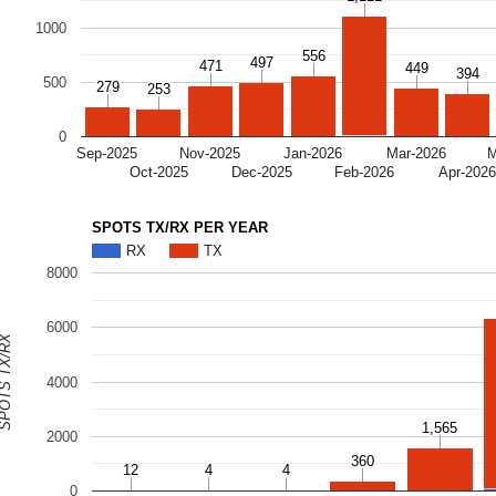
RX
1000
556
556
497
497
471
471
449
449
394
394
500
279
279
253
253
0
Sep-2025
Nov-2025
Jan-2026
Mar-2026
M
Oct-2025
Dec-2025
Feb-2026
Apr-202
SPOTS TX/RX PER YEAR
RX
TX
8000
6000
OTS TX/RX
4000
1,565
1,565
2000
360
360
12
12
4
4
4
4
0