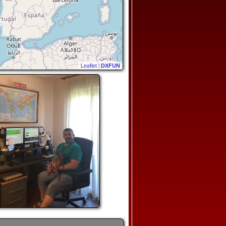
Leaflet
|
DXFUN