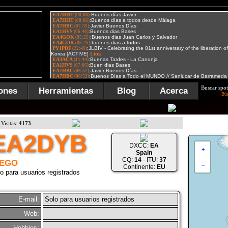
Buscar spot
ones
Herramientas
Blog
Acerca
Bú
Visitas:
4173
EA2DYB
DXCC:
EA
+
Spain
CQ:
14
- ITU:
37
IEGO
−
Continente:
EU
o para usuarios registrados
E-mail:
Solo para usuarios registrados
Web:
Hobbies: