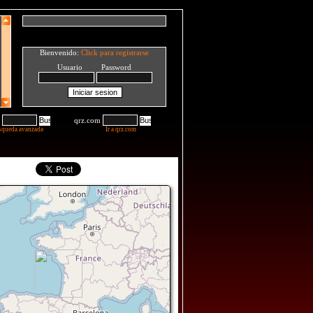
Bienvenido:
Click para registrarse
Usuario Password
qrz.com
squeda avanzada
Ir a qrz.com