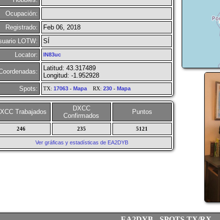
Ocupación:
Registrado:
Feb 06, 2018
suario LOTW:
SÍ
Locator:
IN83uc
Latitud: 43.317489
Coordenadas:
Longitud: -1.952928
Spots:
TX:
17063
-
Mapa
RX:
230
-
Mapa
DXCC
XCC Trabajados
Puntos
Confirmados
246
235
5121
Ver gráficas y estadísticas de EA2DYB
EA2DYB - SPOTS TX/RX