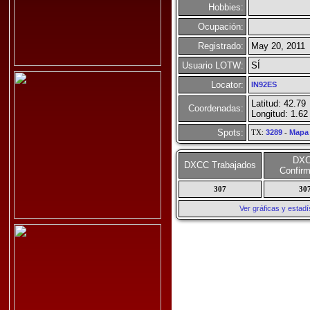
Hobbies:
Ocupación:
Registrado:
May 20, 2011
Usuario LOTW:
SÍ
Locator:
IN92ES
Latitud: 42.79
Coordenadas:
Longitud: 1.62
Spots:
TX:
3289
-
Mapa
DX
DXCC Trabajados
Confir
307
30
Ver gráficas y esta