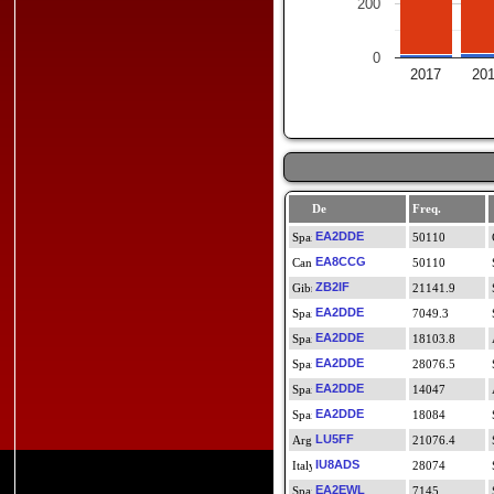
200
0
2017
20
De
Freq.
EA2DDE
50110
EA8CCG
50110
ZB2IF
21141.9
EA2DDE
7049.3
EA2DDE
18103.8
EA2DDE
28076.5
EA2DDE
14047
EA2DDE
18084
LU5FF
21076.4
IU8ADS
28074
EA2EWL
7145