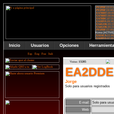
Inicio
Usuarios
Opciones
Herramient
Visitas:
13285
EA2DDE
Jorge
Solo para usuarios registrados
E-mail:
Solo para usua
Web: