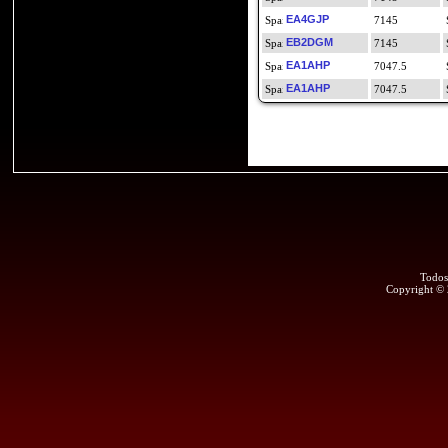
EA4GJP
7145
EB2DGM
7145
EA1AHP
7047.5
EA1AHP
7047.5
Todos
Copyright ©