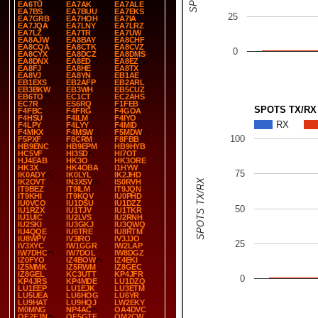
EA6TU
EA7AK
EA7ALE
EA7BS
EA7BUU
EA7EKS
25
EA7GRB
EA7HOH
EA7IA
EA7JQA
EA7LNY
EA7LRZ
EA7LZ
EA7TR
EA7UW
EA8AJW
EA8BAY
EA8CHF
EA8CQA
EA8CTK
EA8CVZ
0
EA8CYX
EA8DCZ
EA8DMS
EA8DNX
EA8ED
EA8EZ
EA8FJ
EA8HE
EA8TX
EA8VJ
EA8YN
EB1AE
EB1EXS
EB2AFP
EB2ARL
EB3BKW
EB3WH
EB5CUZ
EB6TO
EC1CT
EC2AHS
EC7R
ES6RQ
F1FEB
SPOTS TX/RX
F4FBC
F4FRG
F4GOA
F4HSU
F4ILM
F4IYO
RX
F4LPY
F4LYY
F4MID
F4MKX
F4MSW
F5MDW
100
F5PXF
F8CRM
F8FBB
HB9ENC
HB9EPM
HB9HYB
HC5VF
HI3SD
HI7OT
HJ4EAB
HK3O
HK3ORE
HK3X
HK4OBA
I1HYW
75
IK0ADY
IK0LYL
IK2JHD
SPOTS TX/RX
IK2OVT
IN3XSV
IS0RVH
IT9BEZ
IT9ILM
IT9JQN
IT9KHI
IT9KQV
IU0PHD
IU0VCO
IU1DSU
IU1DZZ
50
IU1RZX
IU1TJV
IU1TKR
IU1UIC
IU2LVS
IU2RNH
IU2SKI
IU3GKJ
IU3QWQ
IU4QQE
IU6TRE
IU8RTM
IU8WPY
IV3IRO
IV3JJO
25
IV3XYC
IW1GGR
IW2LAP
IW7DHC
IW7DOL
IW8DGZ
IZ0FYO
IZ4BOW
IZ4EKI
IZ5MMK
IZ5RWM
IZ8GEC
IZ8GEL
KC3UTT
KP4JFR
0
KP4JRS
KP4MDE
LU1DZQ
LU1EEP
LU1EJK
LU3ETM
LU5UEA
LU6HOG
LU6YR
LU9HAT
LU9HQJ
LW2EKY
M0MNG
NP4AC
OA4DVC
OE2EJN
OE5GTE
OM2CW