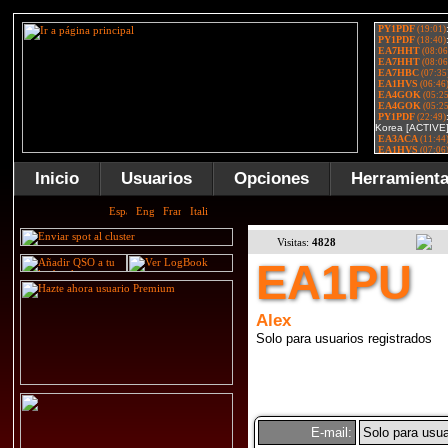
Inicio
Usuarios
Opciones
Herramient
Visitas:
4828
EA1PU
Alex
Solo para usuarios registrados
E-mail:
Solo para usua