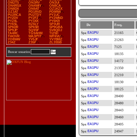
OM2TS
ON3RV
ON3UI
ON4RSX
ON4WIY
ON8CA
ON8DX
ON9AT
OZ1KZX
OZ3AT
PD1RVD
PD9RW
PU2RCA
PU2TDY
PY1UC
PY2DV
PY2FZ
PY2WND
PY2XL
PY3XX
PY6KR
PY6SL
RZ6LY
SP3UR
De
Freq.
SP6DR
SP6SR
SP9GBA
SP9JP
SQ9SF
SV8QDJ
EA1PU
21165
TA4RC
TG9AHM
TI2SD
TI4OVR
WA3PTF
WP4VU
YO8WW
YV5JF
YV7BMZ
EA1PU
21263
Z34Z
Z35F
ZL3SSB
EA1PU
7125
Buscar usuarios
EA1PU
18135
EA1PU
14172
EA1PU
21350
EA1PU
21210
EA1PU
18130
EA1PU
18125
EA1PU
28400
EA1PU
28480
EA1PU
28443
EA1PU
28460
EA1PU
28405
EA1PU
24947