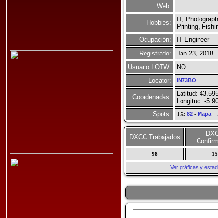
Web:
IT, Photograp
Hobbies:
Printing, Fishi
Ocupación:
IT Engineer
Registrado:
Jan 23, 2018
Usuario LOTW:
NO
Locator:
IN73BO
Latitud: 43.59
Coordenadas:
Longitud: -5.9
Spots:
TX:
82
-
Mapa
R
DX
DXCC Trabajados
Confir
98
15
Ver gráficas y esta