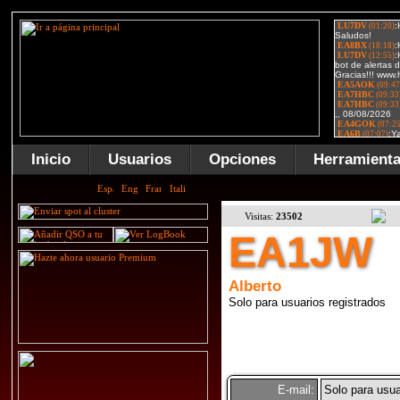
Inicio
Usuarios
Opciones
Herramient
Visitas:
23502
EA1JW
Alberto
Solo para usuarios registrados
E-mail:
Solo para usua