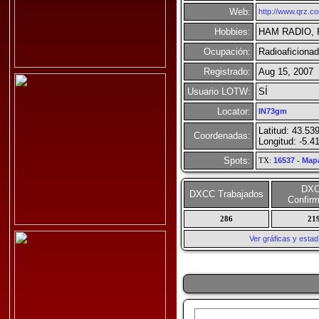
Web:
http://www.qrz.c
Hobbies:
HAM RADIO, Ra
Ocupación:
Radioaficiona
Registrado:
Aug 15, 2007
Usuario LOTW:
SÍ
Locator:
IN73gm
Latitud: 43.53
Coordenadas:
Longitud: -5.4
Spots:
TX:
16537
-
Map
DX
DXCC Trabajados
Confir
286
21
Ver gráficas y esta