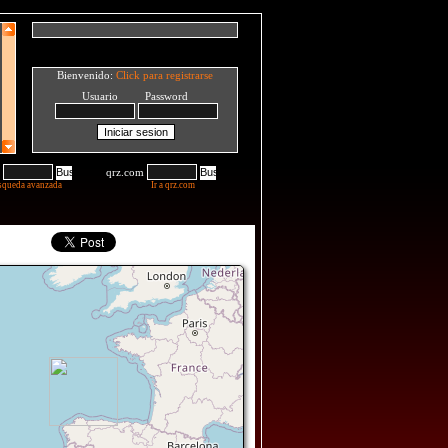
Bienvenido:
Click para registrarse
Usuario Password
qrz.com
squeda avanzada
Ir a qrz.com