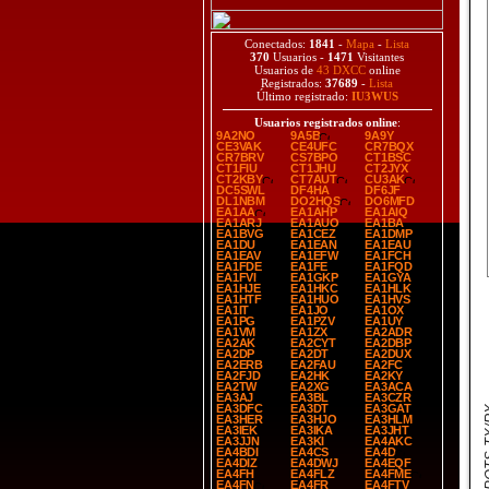
Conectados:
1841
-
Mapa
-
Lista
370
Usuarios -
1471
Visitantes
Usuarios de
43 DXCC
online
Registrados:
37689
-
Lista
Último registrado:
IU3WUS
Usuarios registrados online
:
9A2NO
9A5B
9A9Y
CE3VAK
CE4UFC
CR7BQX
CR7BRV
CS7BPO
CT1BSC
CT1FIU
CT1JHU
CT2JYX
CT2KBY
CT7AUT
CU3AK
DC5SWL
DF4HA
DF6JF
DL1NBM
DO2HQS
DO6MFD
EA1AA
EA1AHP
EA1AIQ
EA1ARJ
EA1AUO
EA1BA
EA1BVG
EA1CEZ
EA1DMP
EA1DU
EA1EAN
EA1EAU
EA1EAV
EA1EFW
EA1FCH
EA1FDE
EA1FE
EA1FQD
EA1FVI
EA1GKP
EA1GYA
EA1HJE
EA1HKC
EA1HLK
EA1HTF
EA1HUO
EA1HVS
EA1IT
EA1JO
EA1OX
EA1PG
EA1PZV
EA1UY
EA1VM
EA1ZX
EA2ADR
EA2AK
EA2CYT
EA2DBP
EA2DP
EA2DT
EA2DUX
EA2ERB
EA2FAU
EA2FC
EA2FJD
EA2HK
EA2KY
EA2TW
EA2XG
EA3ACA
EA3AJ
EA3BL
EA3CZR
EA3DFC
EA3DT
EA3GAT
SPOT
EA3HER
EA3HJO
EA3HLM
EA3IEK
EA3IKA
EA3JHT
EA3JJN
EA3KI
EA4AKC
EA4BDI
EA4CS
EA4D
EA4DIZ
EA4DWJ
EA4EQF
EA4FH
EA4FLZ
EA4FME
EA4FN
EA4FR
EA4FTV