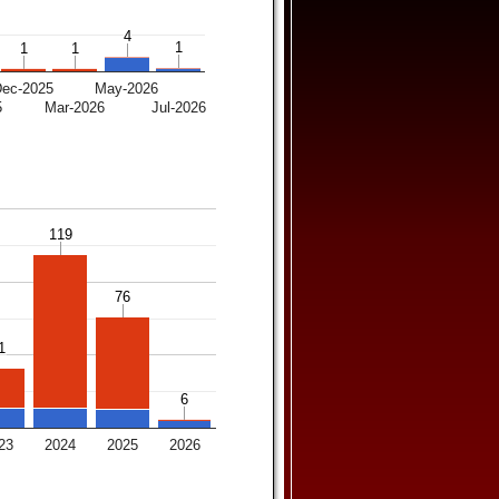
4
4
1
1
1
1
1
1
Dec-2025
May-2026
5
Mar-2026
Jul-2026
119
119
76
76
1
1
6
6
23
2024
2025
2026