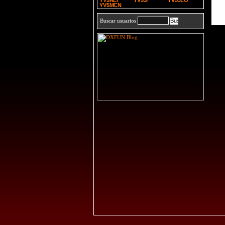
YV5ALI
YV5JF
YV5JLO
YV5MCN
Buscar usuarios