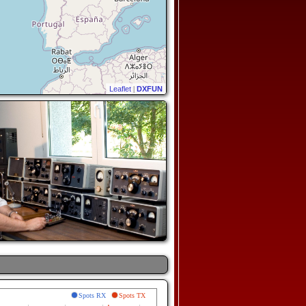
Leaflet
|
DXFUN
Spots RX
Spots TX