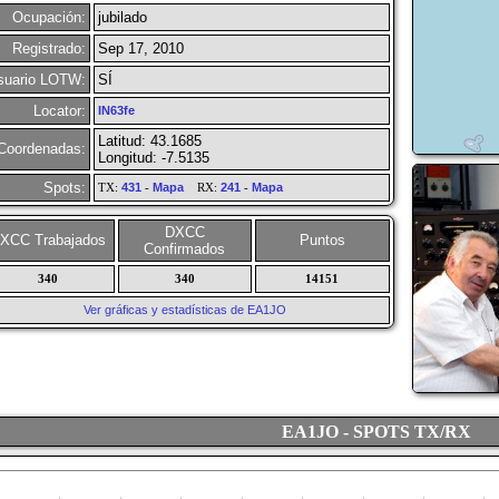
Ocupación:
jubilado
Registrado:
Sep 17, 2010
suario LOTW:
SÍ
Locator:
IN63fe
Latitud: 43.1685
Coordenadas:
Longitud: -7.5135
Spots:
TX:
431
-
Mapa
RX:
241
-
Mapa
DXCC
XCC Trabajados
Puntos
Confirmados
340
340
14151
Ver gráficas y estadísticas de EA1JO
EA1JO - SPOTS TX/RX