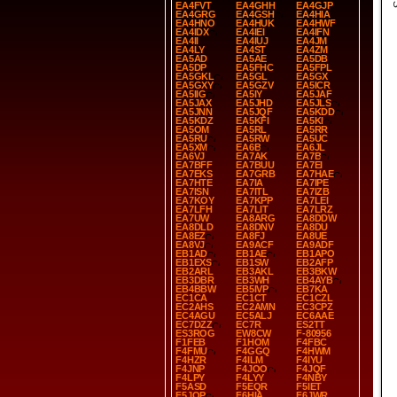
EA4FVT
EA4GHH
EA4GJP
EA4GRG
EA4GSH
EA4HIA
EA4HNO
EA4HUK
EA4HWF
EA4IDX
EA4IEI
EA4IFN
EA4II
EA4IUJ
EA4JM
EA4LY
EA4ST
EA4ZM
EA5AD
EA5AE
EA5DB
EA5DP
EA5FHC
EA5FPL
EA5GKL
EA5GL
EA5GX
EA5GXY
EA5GZV
EA5ICR
EA5IIG
EA5IY
EA5JAF
EA5JAX
EA5JHD
EA5JLS
EA5JNN
EA5JQF
EA5KDD
EA5KDZ
EA5KFI
EA5KI
EA5OM
EA5RL
EA5RR
EA5RU
EA5RW
EA5UC
EA5XM
EA6B
EA6JL
EA6VJ
EA7AK
EA7B
EA7BFF
EA7BUU
EA7EI
EA7EKS
EA7GRB
EA7HAE
EA7HTE
EA7IA
EA7IPE
EA7ISN
EA7ITL
EA7IZB
EA7KOY
EA7KPP
EA7LEI
EA7LFH
EA7LIT
EA7LRZ
EA7UW
EA8ARG
EA8DDW
EA8DLD
EA8DNV
EA8DU
EA8EZ
EA8FJ
EA8UE
EA8VJ
EA9ACF
EA9ADF
EB1AD
EB1AE
EB1APO
EB1EXS
EB1SW
EB2AFP
EB2ARL
EB3AKL
EB3BKW
EB3DBR
EB3WH
EB4AYB
EB4BBW
EB5IVP
EB7KA
EC1CA
EC1CT
EC1CZL
EC2AHS
EC2AMN
EC3CPZ
EC4AGU
EC5ALJ
EC6AAE
EC7DZZ
EC7R
ES2TT
ES3ROG
EW8CW
F-80956
F1FEB
F1HOM
F4FBC
F4FMU
F4GGQ
F4HWM
F4HZR
F4ILM
F4IYU
F4JNP
F4JOO
F4JQF
F4LPY
F4LYY
F4NBY
F5ASD
F5EQR
F5IET
F5JQP
F6HIA
F6JWR