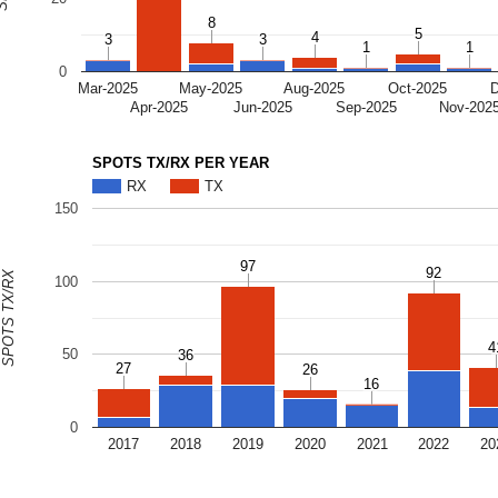
8
8
5
5
4
4
3
3
3
3
1
1
1
1
0
Mar-2025
May-2025
Aug-2025
Oct-2025
Apr-2025
Jun-2025
Sep-2025
Nov-202
SPOTS TX/RX PER YEAR
RX
TX
150
97
97
92
92
SPOTS TX/RX
100
4
4
50
36
36
27
27
26
26
16
16
0
2017
2018
2019
2020
2021
2022
20