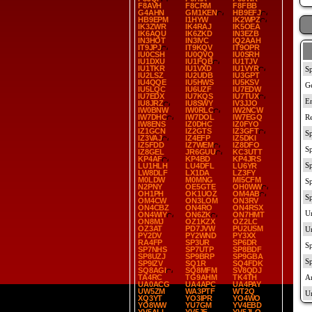
F8AVH
F8CRM
F8FBB
G4AHN
GM1KEN
HB9EFJ
HB9EPM
I1HYW
IK2WPZ
IK3ZWR
IK4RAJ
IK5OEA
IK6AQU
IK6ZKD
IN3EZB
IN3HOT
IN3IVC
IQ2AAH
IT9JPJ
IT9KQV
IT9OPR
IU0CSH
IU0QVQ
IU0SRH
IU1DXU
IU1FQB
IU1TJV
IU1TKR
IU1VXD
IU1VYR
IU2LSZ
IU2UDB
IU3GPT
IU4QQE
IU5HWS
IU5KSV
IU5LQC
IU6UZF
IU7EDW
IU7EDX
IU7KQS
IU7TUX
IU8JRZ
IU8SWY
IV3JJO
IW0BNW
IW0RLC
IW2NCW
IW7DHC
IW7DOL
IW7EGQ
IW8ENS
IZ0DHC
IZ0FYO
IZ1GCN
IZ2GTS
IZ3GFT
IZ3VAJ
IZ4EFP
IZ5DKI
IZ5FDD
IZ7WEM
IZ8DFO
IZ8GEL
JR6GUU
KC3UTT
KP4AF
KP4BD
KP4JRS
LU1HLH
LU4DFL
LU6YR
LW8DLF
LX1DA
LZ3FY
M0LDW
M0MNG
MI5CFM
N2PNY
OE5GTE
OH0WW
OH1PH
OK1UOZ
OM4AB
OM4CW
ON3LOM
ON3RV
ON4CBZ
ON4RO
ON4RSX
ON4WIY
ON6ZK
ON7HMT
ON8MJ
OZ1KZX
OZ2LC
OZ3AT
PD7JVW
PU2USM
PY2DV
PY2WND
PY3XX
RA4FP
SP3UR
SP6DR
SP7NHS
SP7UTP
SP8BDF
SP8UZJ
SP9BRP
SP9GBA
SP9IZV
SQ1R
SQ4FDK
SQ8AGI
SQ8MFM
SV8QDJ
TA4RC
TG9AHM
TK4TH
UA0ACG
UA4APC
UA4PAY
UW5ZM
WA3PTF
WT2Q
XQ3YT
YO3IPR
YO4WO
YO8WW
YU7GM
YV4EBD