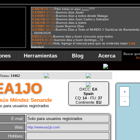
Buscar spot
ones
Herramientas
Blog
Acerca
Bú
Visitas:
14462
EA1JO
DXCC:
EA
+
Spain
CQ:
14
- ITU:
37
sús Méndez Senande
−
Continente:
EU
o para usuarios registrados
E-mail:
Solo para usuarios registrados
Web:
http://www.ea1jo.com
Hobbies: