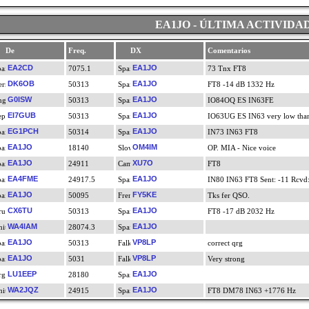
EA1JO - ÚLTIMA ACTIVIDA
De
Freq.
DX
Comentarios
EA2CD
EA1JO
7075.1
73 Tnx FT8
DK6OB
EA1JO
50313
FT8 -14 dB 1332 Hz
G0ISW
EA1JO
50313
IO84OQ ES IN63FE
EI7GUB
EA1JO
50313
IO63UG ES IN63 very low tha
EG1PCH
EA1JO
50314
IN73 IN63 FT8
EA1JO
OM4IM
18140
OP. MIA - Nice voice
EA1JO
XU7O
24911
FT8
EA4FME
EA1JO
24917.5
IN80 IN63 FT8 Sent: -11 Rcvd:
EA1JO
FY5KE
50095
Tks fer QSO.
CX6TU
EA1JO
50313
FT8 -17 dB 2032 Hz
WA4IAM
EA1JO
28074.3
EA1JO
VP8LP
50313
correct qrg
EA1JO
VP8LP
5031
Very strong
LU1EEP
EA1JO
28180
WA2JQZ
EA1JO
24915
FT8 DM78 IN63 +1776 Hz