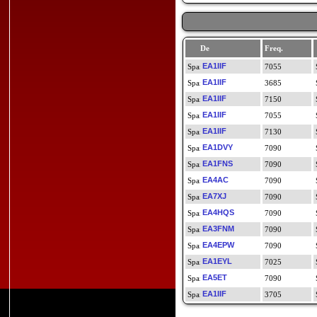
De
Freq.
EA1IIF
7055
EA1IIF
3685
EA1IIF
7150
EA1IIF
7055
EA1IIF
7130
EA1DVY
7090
EA1FNS
7090
EA4AC
7090
EA7XJ
7090
EA4HQS
7090
EA3FNM
7090
EA4EPW
7090
EA1EYL
7025
EA5ET
7090
EA1IIF
3705