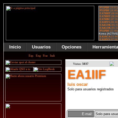
Inicio
Usuarios
Opciones
Herramient
Visitas:
5037
EA1IIF
luis oscar
Solo para usuarios registrados
E-mail:
Solo para usua