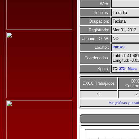
Web:
Hobbies:
La radio
Ocupación:
Taxista
Registrado:
Mar 01, 2012
Usuario LOTW:
NO
Locator:
IN81RS
Latitud: 41.48
Coordenadas:
Longitud: -3.0
Spots:
TX:
272
-
Mapa
DX
DXCC Trabajados
Confir
86
2
Ver gráficas y esta