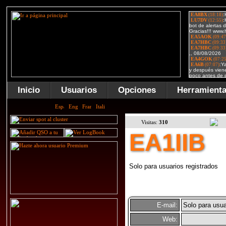
Inicio
Usuarios
Opciones
Herramient
Visitas:
310
EA1IIB
Solo para usuarios registrados
E-mail:
Solo para usua
Web: