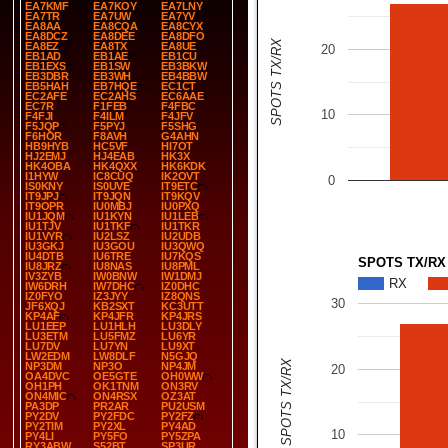
EA7KMF
EA7KOY
EA7LNY
EA7TR
EA7UW
EA7YV
EA8AA
EA8CQA
EA8CYX
EA8DCZ
EA8DEE
EA8DFO
SPOTS TX/RX
EA8EZ
EA8TX
EA8UE
20
EB1AD
EB1AE
EB1CU
EB1EXS
EB1SW
EB3BKW
EB3DBR
EB3WH
EB4BBW
EB5HAH
EB7HQE
EC1CT
EC2AFE
EC2AHS
EC6AAE
EC7R
F1FEB
F4FBC
10
F4FJI
F4ILM
F4JFV
F5JQP
F5PYJ
F5SHG
F6HOR
F8AVH
G4AHN
HB9HYB
HC5VF
HI7OT
HJ2EMJ
HJ4EAB
HK3X
HK4OBA
HK4QXX
HK6KDK
I1HYW
IC8CUQ
IK2OVT
0
IS0KNY
IS0UVE
IT9ETC
IT9JPJ
IT9JQN
IT9KQV
IT9OPR
IU0MBJ
IU0PXQ
IU1JQM
IU1KYN
IU1LEB
IU1TJV
IU1TKF
IU1TKR
IU1VYR
IU2LSZ
IU2UDB
IU3GKJ
IU3GOU
IU3QWQ
IU4DTB
IU6TRE
IU7KQS
SPOTS TX/RX
IU8JRZ
IU8NAS
IU8PML
IV3ZYB
IW0BNW
IW1DMJ
RX
IW6DRH
IW7DHC
IZ0DHC
IZ0FYO
IZ3JYY
IZ8QNS
30
JF6XQJ
KB2SXT
KC3UTT
KP4AF
KP4JFR
KP4JRS
LU1EEP
LU1HLH
LU3DLY
LU3ETM
LU5FMZ
LU6YR
LU7DV
LU7YN
LU9XT
LW2EDM
LW8DLF
N5GJQ
SPOTS TX/RX
NP3DM
NP3O
NP4JM
20
OA4DVC
OE5GTE
OH0WW
OH1PH
OK1TNM
ON3RV
ON4MIC
ON4RSX
OZ3AT
PA3DP
PR2AR
PU2USM
PY2DV
PY2FDC
PY2FZ
PY2TIM
PY2XL
PY4AD
10
PY4LI
PY5FO
PY5ZPA
RY3ABW
S52BT
SP3UR