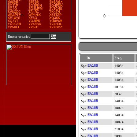
SP6DR
SP6SR
SP9GBA
SQ2VF
SQ3PKN
SQ4FDK
SQ4O
SQ8MFM
SV1CNS
SV8QDJ
TA4RC
TK4TH
WA3PTF
WP4NIX
XE1TZP
0
XE1UYS
XE3O
XQ3SK
XQ3YT
YO3IPR
YO8WW
YO9CEB
YV4EBD
YV4HDL
YV5ALI
YV5JF
YV7BMZ
Buscar usuarios
De
Freq.
EA1IIB
14034
EA1IIB
14034
EA1IIB
14034
EA1IIB
10134
EA1IIB
7032
EA1IIB
14034
EA1IIB
18078
EA1IIB
14034
EA1IIB
18074
EA1IIB
21034
EA1IIB
7090