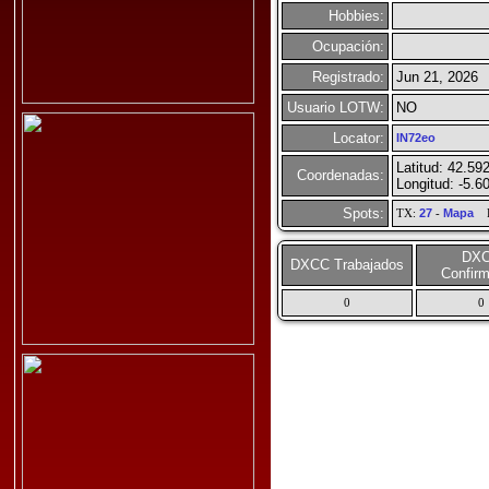
Hobbies:
Ocupación:
Registrado:
Jun 21, 2026
Usuario LOTW:
NO
Locator:
IN72eo
Latitud: 42.59
Coordenadas:
Longitud: -5.6
Spots:
TX:
27
-
Mapa
R
DX
DXCC Trabajados
Confir
0
0